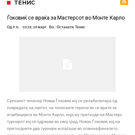
ТЕНИС
евра
Рафаел Леао со нова понуда од Турција
Тикет на денот (петок, 07.08.2026)
Ѓоковиќ се враќа за Мастерсот во Монте Карло
Фиренца во транс од Мастантоно
Од
P. K.
10:28, 24 март
Во :
Останати
,
Тенис
Продаден резервниот голман на Сити за 50 милиони евра
Сврзуваат уште еден англиски репрезентативец со Ливерпул
Замена за Влаховиќ: Напаѓачот на Манчестер доаѓа во Јувентус!
УЕФА повторно се заканува со бојкот на турнирите на ФИФА
поради Инфантино
Српскиот тенисер Новак Ѓоковиќ кој се рехабилитира од
повредата на лактот, на тениските терени ќе се врати за
егзибицијата во Монте Карло, која му претходи на Мастерс
турнирот кој се одржува во овој град. Новак Ѓоковиќ, кој на
претходните два турнири испаѓаше во осминафиналето,