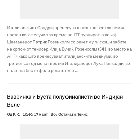
Италијанскиот Сондриј пренесува шокантна вест за немил
настан кој се случил за време на ITF турнирот, а во кој
Швеѓанецот Патрик Розенхолм со рекет му ги скрши забите
на српскиот тенисер Илија Вучиќ. Розенхолм (541-во место на
АТП), како што пренесуваат италијанските медиуми, во
третиот сет од мечот против Италијанецот Лука Панкалди, во
налет на бес го фрли рекетот кон …
Вавринка и Буста полуфиналисти во Индијан
Велс
Од
P. K.
10:40, 17 март
Во :
Останати
,
Тенис