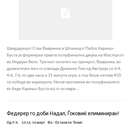
Швајцарецот Стан Вавринка и Шпанецот Пабло Карењо-
Буста ја формираа првата полуфинална двојка на Мастерсот
во Индијан Велс. Третиот носител на турнирот, Вавринка, во
драматичен меч го совлада Доминик Тим од Австрија со 6:4,
4:6, 7:6, по два часа и 31 минута игра, а тоа беше негова 450-
та победа во кариерата. Негов противник во полуфиналето
ќе биде Карењо-Буста кој го оставри …
Федерер го доби Надал, Ѓоковиќ елиминиран!
Од
P. K.
10:16, 16 март
Во :
Останати
,
Тенис