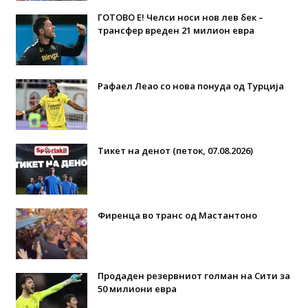
ГОТОВО Е! Челси носи нов лев бек –
трансфер вреден 21 милион евра
Рафаел Леао со нова понуда од Турција
Тикет на денот (петок, 07.08.2026)
Фиренца во транс од Мастантоно
Продаден резервниот голман на Сити за
50 милиони евра