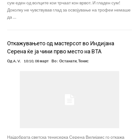
сум еден од волците кои трчаат кон врвот. И гладен сум!
Доколку не чувствував глад за освојување на трофеи немаше
да …
Откажувањето од мастерсот во Индијана
Серена ќе ја чини прво место на ВТА
Од
A. V.
10:10, 08 март
Во :
Останати
,
Тенис
Најдобрата светска тенисерка Серена Вилијамс го откажа