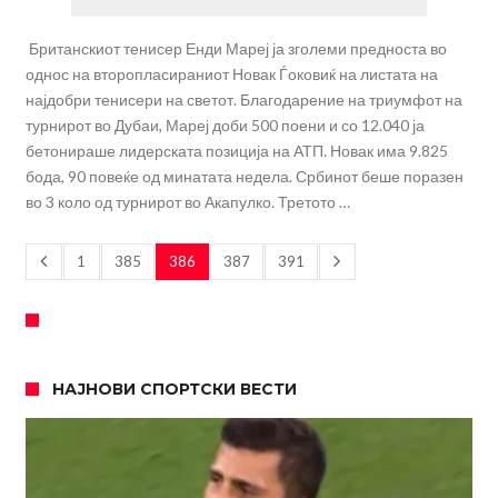
Британскиот тенисер Енди Мареј ја зголеми предноста во
однос на второпласираниот Новак Ѓоковиќ на листата на
најдобри тенисери на светот. Благодарение на триумфот на
турнирот во Дубаи, Мареј доби 500 поени и со 12.040 ја
бетонираше лидерската позиција на АТП. Новак има 9.825
бода, 90 повеќе од минатата недела. Србинот беше поразен
во 3 коло од турнирот во Акапулко. Третото …
1
385
386
387
391
НАЈНОВИ СПОРТСКИ ВЕСТИ