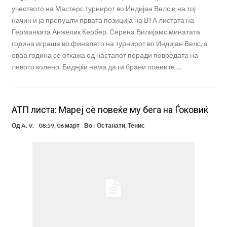
учеството на Мастерс турнирот во Индијан Велс и на тој
начин и ја препушти првата позиција на ВТА листата на
Германката Анжелик Кербер. Серена Вилијамс минатата
година играше во финалето на турнирот во Индијан Велс, а
оваа година се откажа од настапот поради повредата на
левото колено. Бидејќи нема да ги брани поените …
АТП листа: Мареј сè повеќе му бега на Ѓоковиќ
Од
A. V.
08:59, 06 март
Во :
Останати
,
Тенис