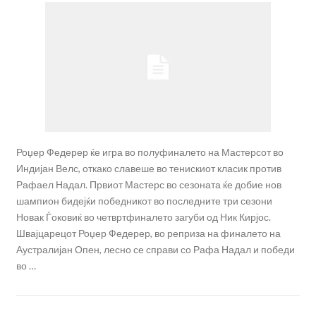
Роџер Федерер ќе игра во полуфиналето на Мастерсот во
Индијан Велс, откако славеше во тенискиот класик против
Рафаел Надал. Првиот Мастерс во сезоната ќе добие нов
шампион бидејќи победникот во последните три сезони
Новак Ѓоковиќ во четвртфиналето загуби од Ник Кирјос.
Швајцарецот Роџер Федерер, во реприза на финалето на
Аустралијан Опен, лесно се справи со Рафа Надал и победи
во …