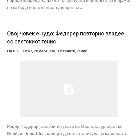
поради повреда на лактот го пропушта Мастерсот во Мајами,
но ќе биде подготвен за турнирот во …
Овој човек е чудо: Федерер повторно владее
со светскиот тенис!
Од
P. K.
10:47, 20 март
Во :
Останати
,
Тенис
Роџер Федерер ја освои титулата на Мастерс турнирот во
Индијан Велс. Швајцарецот до петтата титула во кариерата