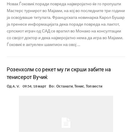
Новак Ѓоковиќ поради повреда најверојатно ќе го пропушти
Мастерс турнирот во Мајами, на кој во последните три години
ја освојуваше титулата. Француската новинарка Карол Бушар
ја пренесе информацијата дека поради повреда на лактот,
српскиот играч од САД се вратил во Монако на консултации
со својот доктор и дека најверојатно нема да игра во Мајами.
Ѓоковиќ е актуелен шампион на овој …
Розенхолм со рекет му ги скрши забите на
тенисерот Вучиќ
Од
A. V.
09:54, 18 март
Во :
Останати
,
Тенис
,
Топ вести