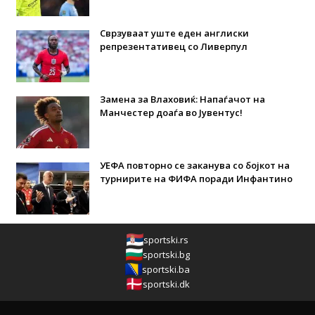
Сврзуваат уште еден англиски
репрезентативец со Ливерпул
Замена за Влаховиќ: Напаѓачот на
Манчестер доаѓа во Јувентус!
УЕФА повторно се заканува со бојкот на
турнирите на ФИФА поради Инфантино
sportski.rs
sportski.bg
sportski.ba
sportski.dk