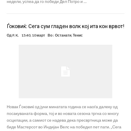
недели, успеа да го победи Дел Потро и …
Ѓоковиќ: Сега сум гладен волк кој ита кон врвот!
Од
P. K.
15:40, 10 март
Во :
Останати
,
Тенис
Новак Ѓоковиќ од јуни минатата година се наоѓа далеку од
посакуваната форма, тој и во новата сезона тргна со многу
осцилации, а самиот се надева дека пресвртница може да
биде Мастерсот во Индијан Велс на победил пет пати. „Сега