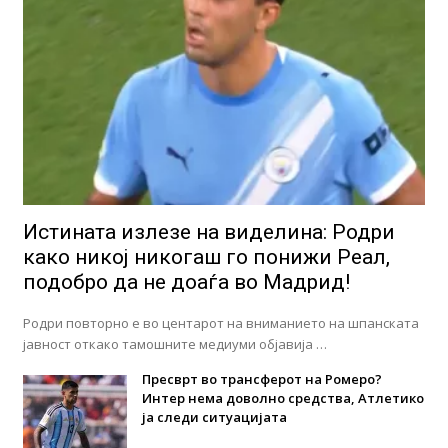
Истината излезе на виделина: Родри
како никој никогаш го понижи Реал,
подобро да не доаѓа во Мадрид!
Родри повторно е во центарот на вниманието на шпанската
јавност откако тамошните медиуми објавија …
Пресврт во трансферот на Ромеро?
Интер нема доволно средства, Атлетико
ја следи ситуацијата