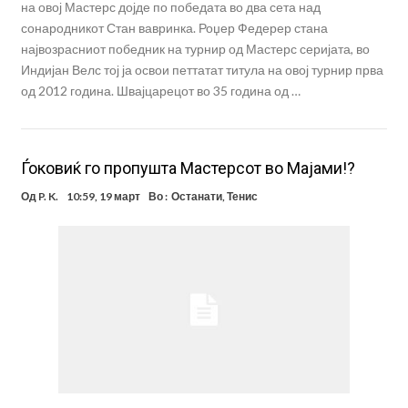
на овој Мастерс дојде по победата во два сета над
сонародникот Стан вавринка. Роџер Федерер стана
највозрасниот победник на турнир од Мастерс серијата, во
Индијан Велс тој ја освои петтатат титула на овој турнир прва
од 2012 година. Швајцарецот во 35 година од …
Ѓоковиќ го пропушта Мастерсот во Мајами!?
Од
P. K.
10:59, 19 март
Во :
Останати
,
Тенис