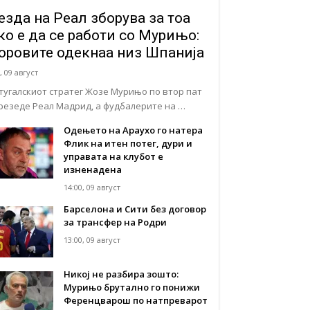
езда на Реал зборува за тоа
ко е да се работи со Мурињо:
оровите одекнаа низ Шпанија
, 09 август
тугалскиот стратег Жозе Мурињо по втор пат
презеде Реал Мадрид, а фудбалерите на …
Одењето на Араухо го натера
Флик на итен потег, дури и
управата на клубот е
изненадена
14:00, 09 август
Барселона и Сити без договор
за трансфер на Родри
13:00, 09 август
Никој не разбира зошто:
Мурињо брутално го понижи
Ференцварош по натпреварот