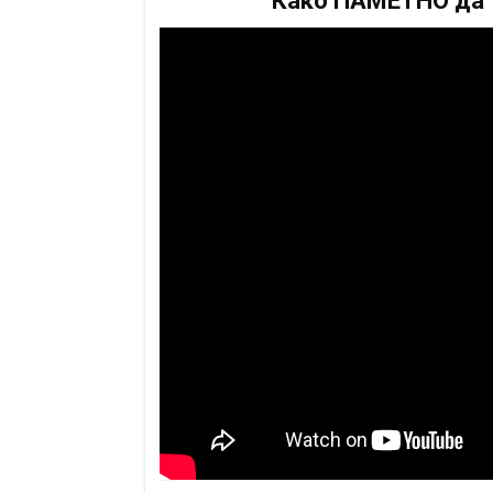
Како ПАМЕТНО да т