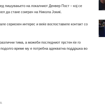
ед пишувањето на локалниот Денвер Пост – кој се
жел да стане соиграч на Никола Јокиќ.
але сериозен интерес и веќе воспоставиле контакт со
различни тима, а можеби последниот прстен ќе го
ј подолго време му е потребна адекватна поддршка во
А