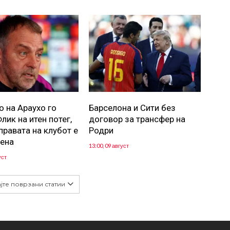
 на Араухо го
Барселона и Сити без
лик на итен потег,
договор за трансфер на
правата на клубот е
Родри
ена
13:00, 09 август
уст
јте поврзани статии