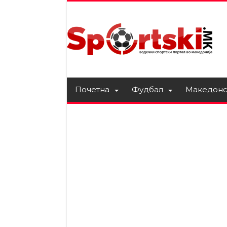
Почетна
Фудбал
Македонс