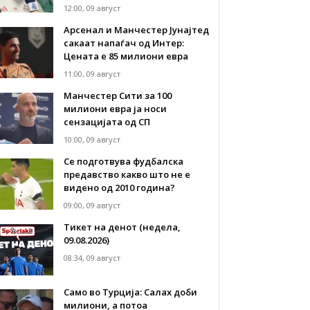
12:00, 09 август
Арсенал и Манчестер Јунајтед
сакаат напаѓач од Интер:
Цената е 85 милиони евра
11:00, 09 август
Манчестер Сити за 100
милиони евра ја носи
сензацијата од СП
10:00, 09 август
Се подготвува фудбалска
предавство какво што не е
видено од 2010 година?
09:00, 09 август
Тикет на денот (недела,
09.08.2026)
08:34, 09 август
Само во Турција: Салах доби
милиони, а потоа