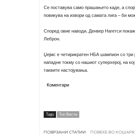
Се поставува само прашањето каде, а спор
повикува на извори од самата лига – би мо
Според овие наводи, Денвер Нагетси покаж
Леброн.
Џејмс е четирикратен НБА шампион со три 
нападне токму со нашиот суперхерој, на ко
таквите настојувања.
Коментари
Tags
Топ Вести
ПОВРЗАНИ СТАТИИ
ПОВЕЌЕ ВО КОШАРК