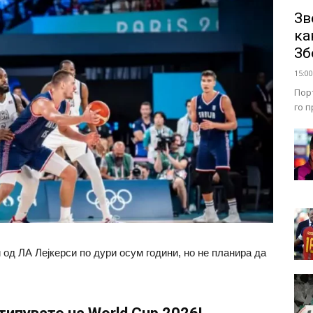
Зв
ка
Зб
15:00
Пор
го 
од ЛА Лејкерси по дури осум години, но не планира да