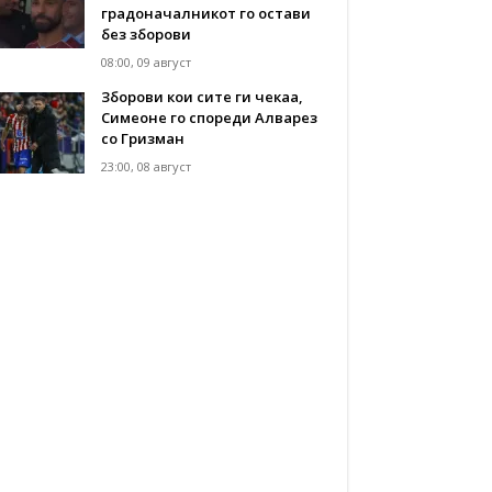
градоначалникот го остави
без зборови
08:00, 09 август
Зборови кои сите ги чекаа,
Симеоне го спореди Алварез
со Гризман
23:00, 08 август