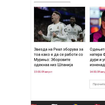
Звезда на Реал зборува за
Одењето
тоа како е да се работи со
натера Ф
Мурињо: Зборовите
дури и у
одекнаа низ Шпанија
изненад
15:00, 09 август
14:00, 09 авг
Прочита