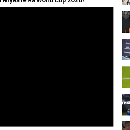
ипувате на World Cup 2026!