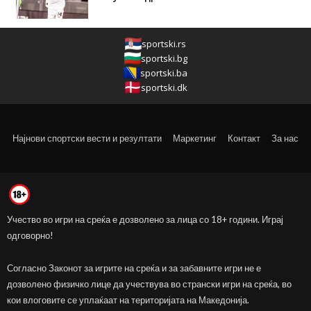
sportski.rs
sportski.bg
sportski.ba
sportski.dk
Најнови спортски вести и резултати
Маркетинг
Контакт
За нас
Учество во игри на среќа е дозволено за лица со 18+ години. Играј
одговорно!
Согласно Законот за игрите на среќа и за забавните игри не е
дозволено физичко лице да учествува во странски игри на среќа, во
кои влоговите се уплаќаат на територијата на Македонија.