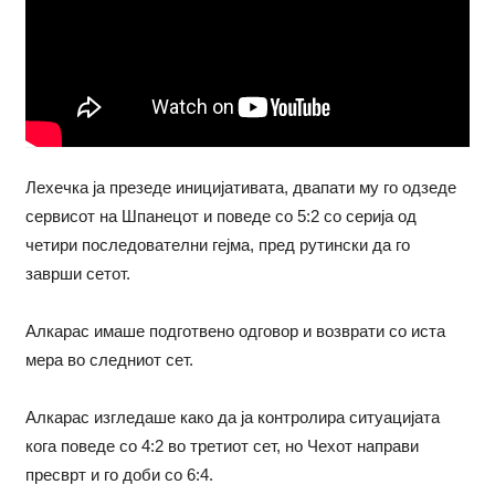
Лехечка ја презеде иницијативата, двапати му го одзеде
сервисот на Шпанецот и поведе со 5:2 со серија од
четири последователни гејма, пред рутински да го
заврши сетот.
Алкарас имаше подготвено одговор и возврати со иста
мера во следниот сет.
Алкарас изгледаше како да ја контролира ситуацијата
кога поведе со 4:2 во третиот сет, но Чехот направи
пресврт и го доби со 6:4.