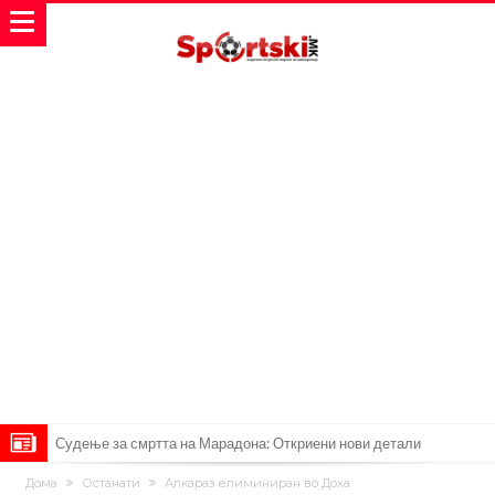
Судење за смртта на Марадона: Откриени нови детали
Англиски репрезентативец обвинет за напад во ноќен клуб – ќе
Дома
Останати
Алкараз елиминиран во Доха