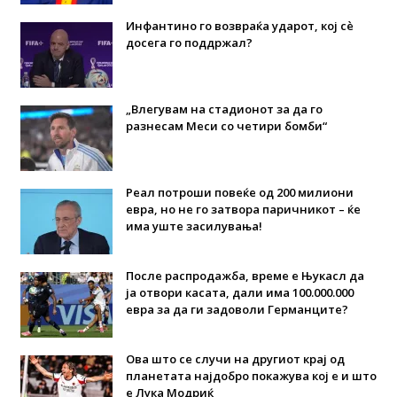
Инфантино го возвраќа ударот, кој сè
досега го поддржал?
„Влегувам на стадионот за да го
разнесам Меси со четири бомби“
Реал потроши повеќе од 200 милиони
евра, но не го затвора паричникот – ќе
има уште засилувања!
После распродажба, време е Њукасл да
ја отвори касата, дали има 100.000.000
евра за да ги задоволи Германците?
Ова што се случи на другиот крај од
планетата најдобро покажува кој е и што
е Лука Модриќ