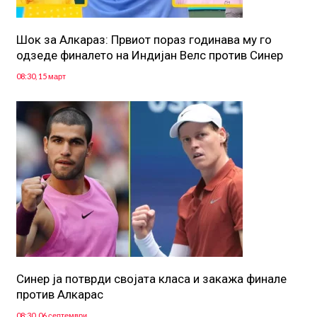
Шок за Алкараз: Првиот пораз годинава му го
одзеде финалето на Индијан Велс против Синер
08:30, 15 март
Синер ја потврди својата класа и закажа финале
против Алкарас
08:30, 06 септември