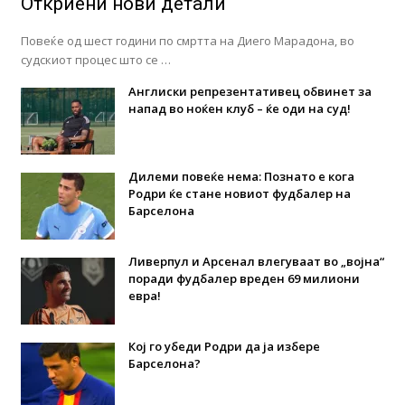
Откриени нови детали
Повеќе од шест години по смртта на Диего Марадона, во
судскиот процес што се …
Англиски репрезентативец обвинет за
напад во ноќен клуб – ќе оди на суд!
Дилеми повеќе нема: Познато е кога
Родри ќе стане новиот фудбалер на
Барселона
Ливерпул и Арсенал влегуваат во „војна“
поради фудбалер вреден 69 милиони
евра!
Кој го убеди Родри да ја избере
Барселона?