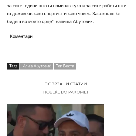
за сите години што ги поминав тука и за сите работи шти
го доживеав како спортист и како човек. Засекогаш ќе
бидеш во моето срце“, напиша Абутовиќ.
Коментари
Tags
Илија Абутовиќ
Топ Вести
ПОВРЗАНИ СТАТИИ
ПОВЕЌЕ ВО РАКОМЕТ