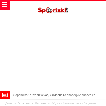
Зборови кои сите ги чекаа, Симеоне го спореди Алварез со
Гризман
Реал Мадрид ја прекинува потрагата по нов играч за врска
Дома
Останати
Ракомет
Абутовиќ емотивно се збогуваше: