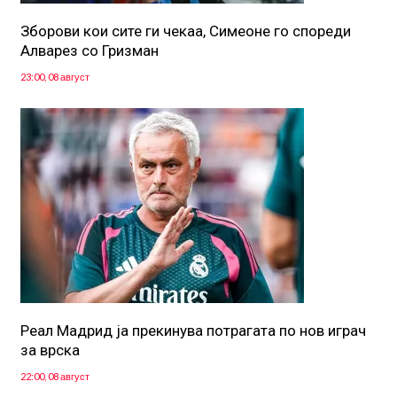
Зборови кои сите ги чекаа, Симеоне го спореди
Алварез со Гризман
23:00, 08 август
Реал Мадрид ја прекинува потрагата по нов играч
за врска
22:00, 08 август