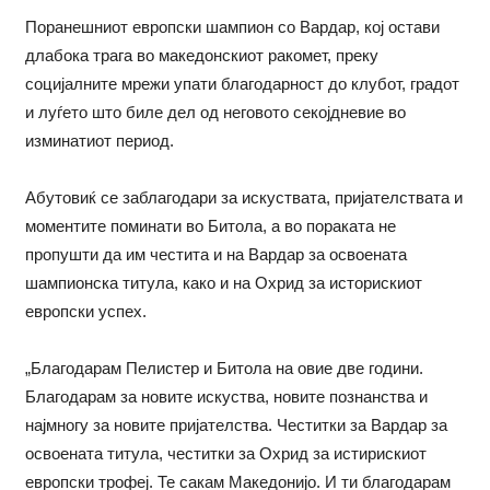
Поранешниот европски шампион со Вардар, кој остави
длабока трага во македонскиот ракомет, преку
социјалните мрежи упати благодарност до клубот, градот
и луѓето што биле дел од неговото секојдневие во
изминатиот период.
Абутовиќ се заблагодари за искуствата, пријателствата и
моментите поминати во Битола, а во пораката не
пропушти да им честита и на Вардар за освоената
шампионска титула, како и на Охрид за историскиот
европски успех.
„Благодарам Пелистер и Битола на овие две години.
Благодарам за новите искуства, новите познанства и
најмногу за новите пријателства. Честитки за Вардар за
освоената титула, честитки за Охрид за истирискиот
европски трофеј. Те сакам Македонијо. И ти благодарам