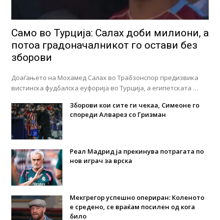
Само во Турција: Салах доби милиони, а
потоа градоначалникот го остави без
зборови
Доаѓањето на Мохамед Салах во Трабзонспор предизвика
вистинска фудбалска еуфорија во Турција, а египетската …
Зборови кои сите ги чекаа, Симеоне го
спореди Алварез со Гризман
Реал Мадрид ја прекинува потрагата по
нов играч за врска
Мекгрегор успешно опериран: Коленото
е средено, се враќам посилен од кога
било