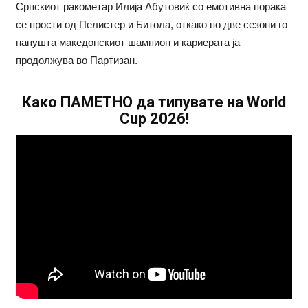
Српскиот ракометар Илија Абутовиќ со емотивна порака
се прости од Пелистер и Битола, откако по две сезони го
напушта македонскиот шампион и кариерата ја
продолжува во Партизан.
Како ПАМЕТНО да типувате на World
Cup 2026!