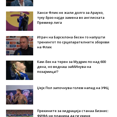
Ханси Флик не жали долго за Араухо,
туку брзо најде замена во англиската
Премиер лига
Играч на Барселона бесен го напушти
тренингот по срцепарателните зборови
на Флик
Кам-бек на терен за Мудрик по над 600
дена, но веднаш заМИнува на
позајмица!?
Џејк Пол започнува голем напад на УФЦ
Прекините за хидрација станаа бизнис:
ФИФА не планира да ги укине