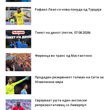
Рафаел Леао со нова понуда од Турција
Тикет на денот (петок, 07.08.2026)
Фиренца во транс од Мастантоно
Продаден резервниот голман на Сити за
50 милиони евра
Сврзуваат уште еден англиски
репрезентативец со Ливерпул