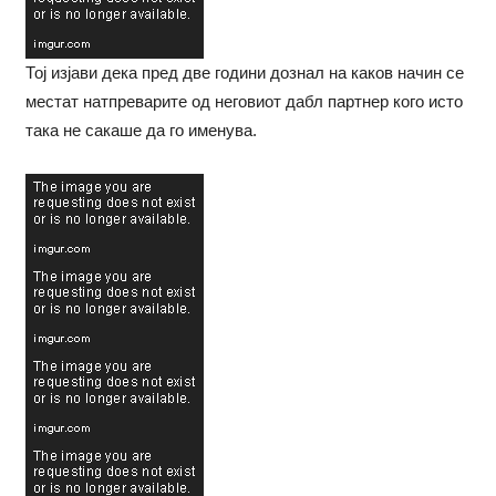
Тој изјави дека пред две години дознал на каков начин се
местат натпреварите од неговиот дабл партнер кого исто
така не сакаше да го именува.