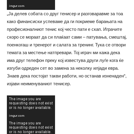
„Ја делев собата со друг тенисер и разговаравме за тоа
како финансиски успеваме да ги покриеме барањата на
професионалниот тенис кој често пати е скап. Играчите
скоро се мораат да си плаќаат сами – патувања, смештај,
поенкогаш и тренерот и салата за тренинг. Тука се отвори
темата за местење натпревари. Тој играч ми кажа дека
има друг телефон преку кој известува други луѓе кога ќе
изгуби одреден сет во замена за неколку илјади евра.
Знаев дека постојат такви работи, но останав изненаден“,
изјави неименуваниот тенисер.