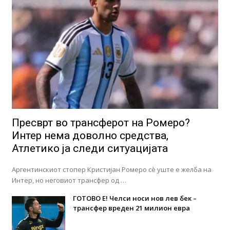
Пресврт во трансферот на Ромеро?
Интер нема доволно средства,
Атлетико ја следи ситуацијата
Аргентинскиот стопер Кристијан Ромеро сè уште е желба на
Интер, но неговиот трансфер од …
ГОТОВО Е! Челси носи нов лев бек –
трансфер вреден 21 милион евра