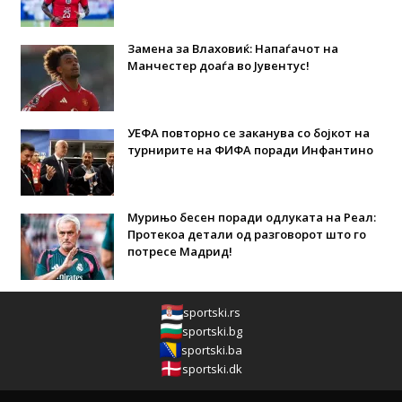
Замена за Влаховиќ: Напаѓачот на
Манчестер доаѓа во Јувентус!
УЕФА повторно се заканува со бојкот на
турнирите на ФИФА поради Инфантино
Мурињо бесен поради одлуката на Реал:
Протекоа детали од разговорот што го
потресе Мадрид!
sportski.rs
sportski.bg
sportski.ba
sportski.dk