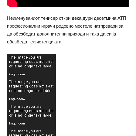
Неименуваниот тенисер откри дека дури десетмина АТП
професионални играчи редовно местеле натпревари за
да обезбедат дополнителни приходи и така да си ја
обезбедат егзистенцијата.