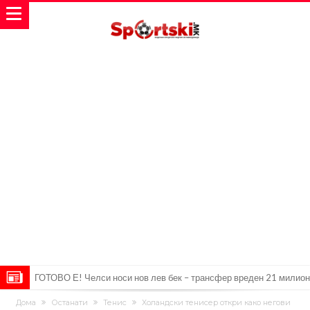
ГОТОВО Е! Челси носи нов лев бек – трансфер вреден 21 милион
евра
Рафаел Леао со нова понуда од Турција
Дома
Останати
Тенис
Холандски тенисер откри како негови