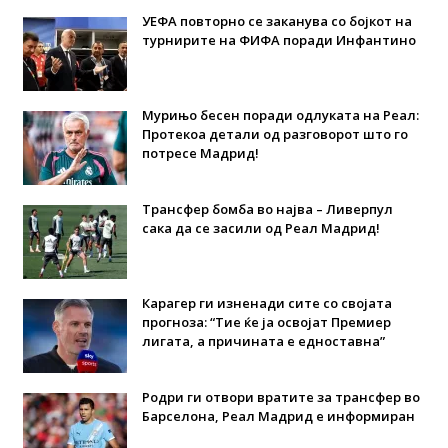
УЕФА повторно се заканува со бојкот на
турнирите на ФИФА поради Инфантино
Мурињо бесен поради одлуката на Реал:
Протекоа детали од разговорот што го
потресе Мадрид!
Трансфер бомба во најва – Ливерпул
сака да се засили од Реал Мадрид!
Карагер ги изненади сите со својата
прогноза: “Тие ќе ја освојат Премиер
лигата, а причината е едноставна”
Родри ги отвори вратите за трансфер во
Барселона, Реал Мадрид е информиран