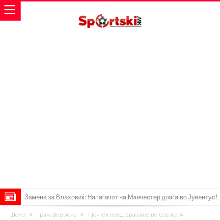
Замена за Влаховиќ: Напаѓачот на Манчестер доаѓа во Јувентус!
УЕФА повторно се заканува со бојкот на турнирите на ФИФА
Дома
Трансфер зона
Пјонтек пред враќање во Серија А