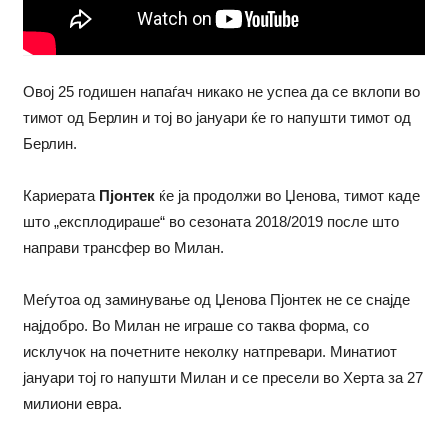
Овој 25 годишен напаѓач никако не успеа да се вклопи во
тимот од Берлин и тој во јануари ќе го напушти тимот од
Берлин.
Кариерата
Пјонтек
ќе ја продолжи во Џенова, тимот каде
што „експлодираше“ во сезоната 2018/2019 после што
направи трансфер во Милан.
Меѓутоа од заминување од Џенова Пјонтек не се снајде
најдобро. Во Милан не играше со таква форма, со
исклучок на почетните неколку натпревари. Минатиот
јануари тој го напушти Милан и се пресели во Херта за 27
милиони евра.