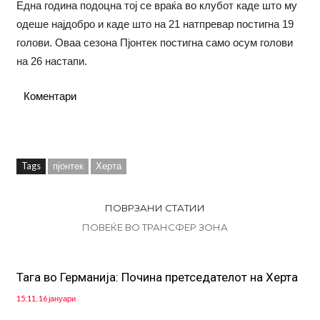
Една година подоцна тој се враќа во клубот каде што му
одеше најдобро и каде што на 21 натпревар постигна 19
голови. Оваа сезона Пјонтек постигна само осум голови
на 26 настапи.
Коментари
Tags
пјонтек
Херта
ПОВРЗАНИ СТАТИИ
ПОВЕЌЕ ВО ТРАНСФЕР ЗОНА
Тага во Германија: Почина претседателот на Херта
15:11, 16 јануари