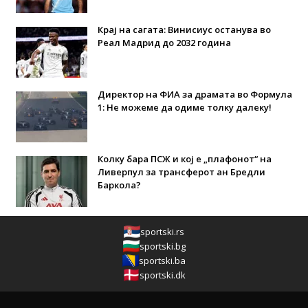
Крај на сагата: Винисиус останува во
Реал Мадрид до 2032 година
Директор на ФИА за драмата во Формула
1: Не можеме да одиме толку далеку!
Колку бара ПСЖ и кој е „плафонот“ на
Ливерпул за трансферот ан Бредли
Баркола?
sportski.rs
sportski.bg
sportski.ba
sportski.dk