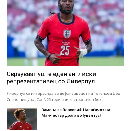
Сврзуваат уште еден англиски
репрезентативец со Ливерпул
Ливерпул се интересира за дефанзивецот на Тотенхем Џед
Спенс, пишува „Сан“. 25-годишниот страничен бек …
Замена за Влаховиќ: Напаѓачот на
Манчестер доаѓа во Јувентус!