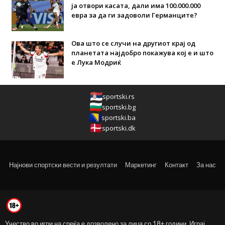
ја отвори касата, дали има 100.000.000
евра за да ги задоволи Германците?
Ова што се случи на другиот крај од
планетата најдобро покажува кој е и што
е Лука Модриќ
sportski.rs
sportski.bg
sportski.ba
sportski.dk
Најнови спортски вести и резултати
Маркетинг
Контакт
За нас
Учество во игри на среќа е дозволено за лица со 18+ години. Играј