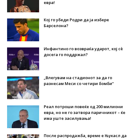
евра!
Кој го убеди Родри да ја избере
Барселона?
Инфантино го возвраќа ударот, кој сè
досега го поддржал?
„Влегувам на стадионот за да го
разнесам Меси со четири бомби“
Реал потроши повеќе од 200 милиони
евра, но не го затвора паричникот – ќе
има уште засилувања!
После распродажба, време е Њукасл да