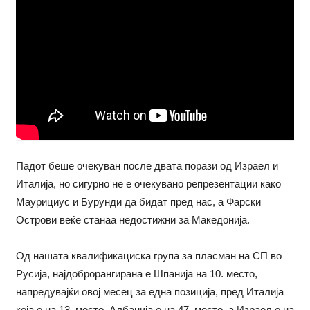
Падот беше очекуван после двата порази од Израел и
Италија, но сигурно не е очекувано репрезентации како
Маурициус и Бурунди да бидат пред нас, а Фарски
Острови веќе станаа недостижни за Македонија.
Од нашата квалификациска група за пласман на СП во
Русија, најдоброрангирана е Шпанија на 10. место,
напредувајќи овој месец за една позиција, пред Италија
која е на 13. место. Албанија е на 47. место, а Израел е на