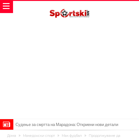
Дилеми повеќе нема: Познато е кога Родри ќе стане новиот
Дома
Македонски спорт
Мак фудбал
Продолжуваме да