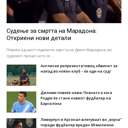
Судење за смртта на Марадона:
Откриени нови детали
Повеќе од шест години по смртта на Диего Марадона, во
судскиот процес што се …
Англиски репрезентативец обвинет за
напад во ноќен клуб – ќе оди на суд!
Дилеми повеќе нема: Познато е кога
Родри ќе стане новиот фудбалер на
Барселона
Ливерпул и Арсенал влегуваат во „војна“
поради фудбалер вреден 69 милиони