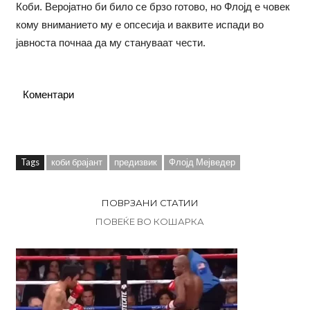
Коби. Веројатно би било се брзо готово, но Флојд е човек
кому вниманието му е опсесија и ваквите испади во
јавноста почнаа да му стануваат чести.
Коментари
Tags
коби брајант
предизвик
Флојд Мејведер
ПОВРЗАНИ СТАТИИ
ПОВЕЌЕ ВО КОШАРКА