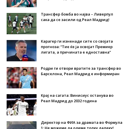
Трансфер бомба во најва – Ливерпул
сака да се засили од Реал Мадрид!
Карагер ги изненади сите со својата
прогноза: “Тие ќе ја освојат Премиер
лигата, а причината е едноставна”
Родри ги отвори вратите за трансфер во
Барселона, Реал Мадрид е информиран
Крај на сагата: Винисиус останува во
Реал Мадрид до 2032 година
Директор на ФИА за драмата во Формула
1: Не можеме да одиме толку далеку!