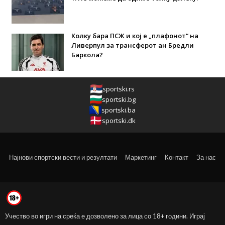
Колку бара ПСЖ и кој е „плафонот“ на
Ливерпул за трансферот ан Бредли
Баркола?
sportski.rs
sportski.bg
sportski.ba
sportski.dk
Најнови спортски вести и резултати
Маркетинг
Контакт
За нас
Учество во игри на среќа е дозволено за лица со 18+ години. Играј