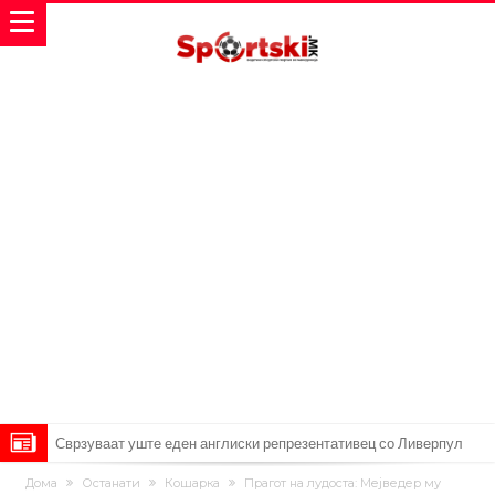
Сврзуваат уште еден англиски репрезентативец со Ливерпул
Замена за Влаховиќ: Напаѓачот на Манчестер доаѓа во Јувентус!
Дома
Останати
Кошарка
Прагот на лудоста: Мејведер му