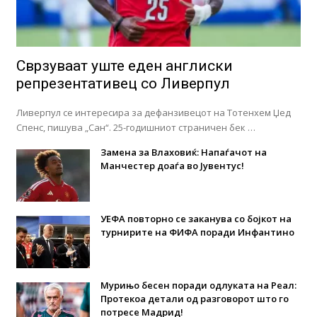
Сврзуваат уште еден англиски
репрезентативец со Ливерпул
Ливерпул се интересира за дефанзивецот на Тотенхем Џед
Спенс, пишува „Сан“. 25-годишниот страничен бек …
Замена за Влаховиќ: Напаѓачот на
Манчестер доаѓа во Јувентус!
УЕФА повторно се заканува со бојкот на
турнирите на ФИФА поради Инфантино
Мурињо бесен поради одлуката на Реал:
Протекоа детали од разговорот што го
потресе Мадрид!