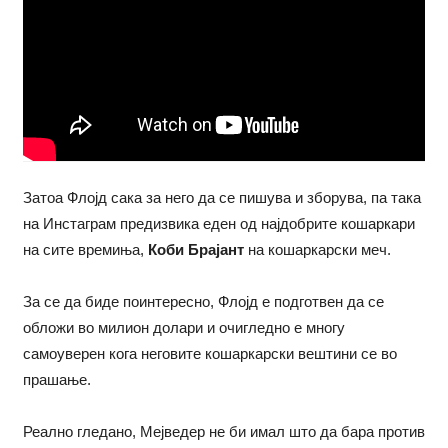
Затоа Флојд сака за него да се пишува и зборува, па така
на Инстаграм предизвика еден од најдобрите кошаркари
на сите времиња,
Коби Брајант
на кошаркарски меч.
За се да биде поинтересно, Флојд е подготвен да се
обложи во милион долари и очигледно е многу
самоуверен кога неговите кошаркарски вештини се во
прашање.
Реално гледано, Мејведер не би имал што да бара против