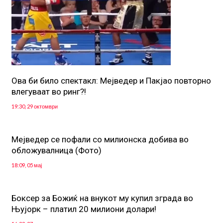
Ова би било спектакл: Мејведер и Пакјао повторно
влегуваат во ринг?!
19:30, 29 октомври
Mejведер се пофали со милионска добива во
обложувалница (Фото)
18:09, 05 мај
Боксер за Божиќ на внукот му купил зграда во
Њујорк – платил 20 милиони долари!