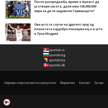
После распродажба, време е Њукасл да
ја отвори касата, дали има 100.000.000
евра за да ги задоволи Германците?
Ова што се случи на другиот крај од
планетата најдобро покажува кој е и што
е Лука Модриќ
sportski.rs
sportski.bg
sportski.ba
sportski.dk
Најнови спортски вести и резултати
Маркетинг
Контакт
За нас