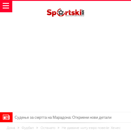
Судење за смртта на Марадона: Откриени нови детали
Англиски репрезентативец обвинет за напад во ноќен клуб – ќе
Дома
Фудбал
Останато
Не даваме ниту евро повеќе: Хенес