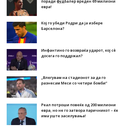
поради фудбалер вреден 69 милиони
евра!
Кој го убеди Родри да ја избере
Барселона?
Инфантино го возвраќа ударот, кој сè
досега го поддржал?
„Влегувам на стадионот за да го
разнесам Меси со четири бомби“
Реал потроши повеќе од 200 милиони
евра, но не го затвора паричникот – ќе
има уште засилувања!