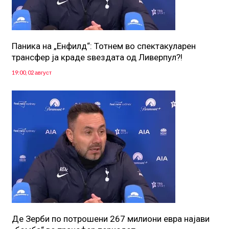
Паника на „Енфилд“: Тотнем во спектакуларен
трансфер ја краде ѕвездата од Ливерпул?!
19:00, 02 август
Де Зерби по потрошени 267 милиони евра најави