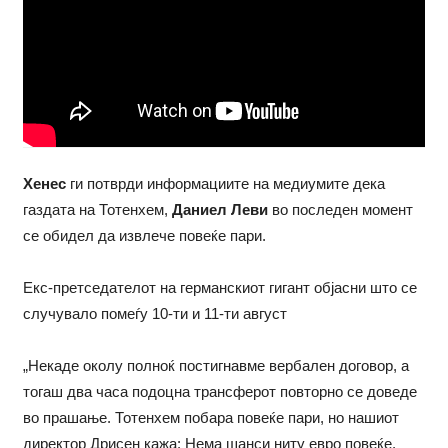
Хенес
ги потврди информациите на медиумите дека
газдата на Тотенхем,
Даниел Леви
во последен момент
се обидел да извлече повеќе пари.
Екс-претседателот на германскиот гигант објасни што се
случувало помеѓу 10-ти и 11-ти август
„Некаде околу полноќ постигнавме вербален договор, а
тогаш два часа подоцна трансферот повторно се доведе
во прашање. Тотенхем побара повеќе пари, но нашиот
директор Дрисен кажа: Нема шанси ниту евро повеќе.