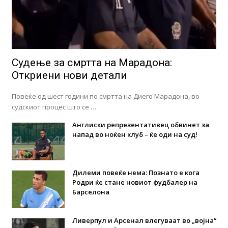
Судење за смртта на Марадона:
Откриени нови детали
Повеќе од шест години по смртта на Диего Марадона, во
судскиот процес што се …
Англиски репрезентативец обвинет за
напад во ноќен клуб – ќе оди на суд!
Дилеми повеќе нема: Познато е кога
Родри ќе стане новиот фудбалер на
Барселона
Ливерпул и Арсенал влегуваат во „војна“