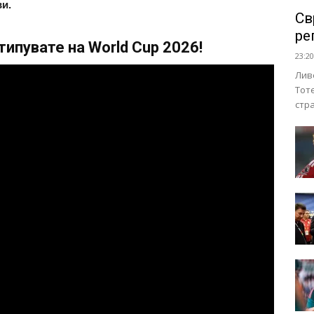
ви.
Св
ре
ипувате на World Cup 2026!
23:20
Лив
Тот
стр