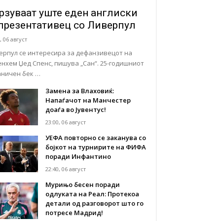
рзуваат уште еден англиски
презентативец со Ливерпул
, 06 август
ерпул се интересира за дефанзивецот на
енхем Џед Спенс, пишува „Сан“. 25-годишниот
аничен бек …
Замена за Влаховиќ:
Напаѓачот на Манчестер
доаѓа во Јувентус!
23:00, 06 август
УЕФА повторно се заканува со
бојкот на турнирите на ФИФА
поради Инфантино
22:40, 06 август
Мурињо бесен поради
одлуката на Реал: Протекоа
детали од разговорот што го
потресе Мадрид!