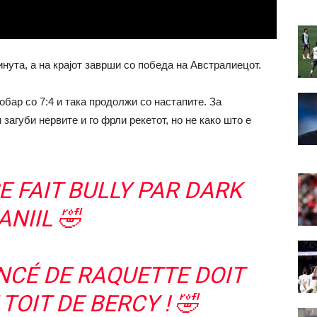
инута, а на крајот заврши со победа на Австралиецот.
бар со 7:4 и така продолжи со настапите. За
загуби нервите и го фрли рекетот, но не како што е
E FAIT BULLY PAR DARK
ANIIL 🤣
NCÉ DE RAQUETTE DOIT
TOIT DE BERCY ! 🤣