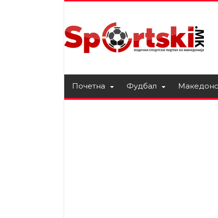
Почетна
Фудбал
Македонс