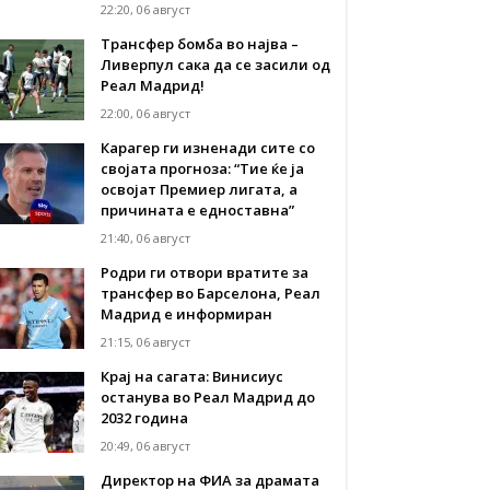
22:20, 06 август
Трансфер бомба во најва –
Ливерпул сака да се засили од
Реал Мадрид!
22:00, 06 август
Карагер ги изненади сите со
својата прогноза: “Тие ќе ја
освојат Премиер лигата, а
причината е едноставна”
21:40, 06 август
Родри ги отвори вратите за
трансфер во Барселона, Реал
Мадрид е информиран
21:15, 06 август
Крај на сагата: Винисиус
останува во Реал Мадрид до
2032 година
20:49, 06 август
Директор на ФИА за драмата