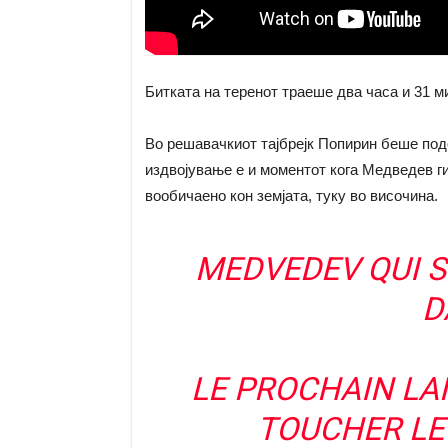
Битката на теренот траеше два часа и 31 м
Во решавачкиот тајбрејк Попирин беше подо
издвојување е и моментот кога Медведев ги 
вообичаено кон земјата, туку во височина.
MEDVEDEV QUI S
D
LE PROCHAIN LA
TOUCHER LE 