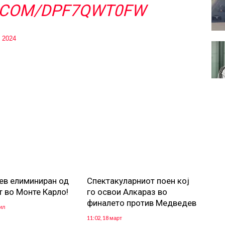
R.COM/DPF7QWT0FW
, 2024
в елиминиран од
Спектакуларниот поен кој
т во Монте Карло!
го освои Алкараз во
финалето против Медведев
ил
11:02, 18 март