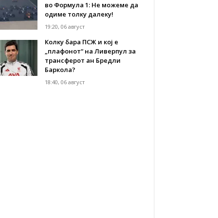
во Формула 1: Не можеме да
одиме толку далеку!
19:20, 06 август
Колку бара ПСЖ и кој е
„плафонот“ на Ливерпул за
трансферот ан Бредли
Баркола?
18:40, 06 август