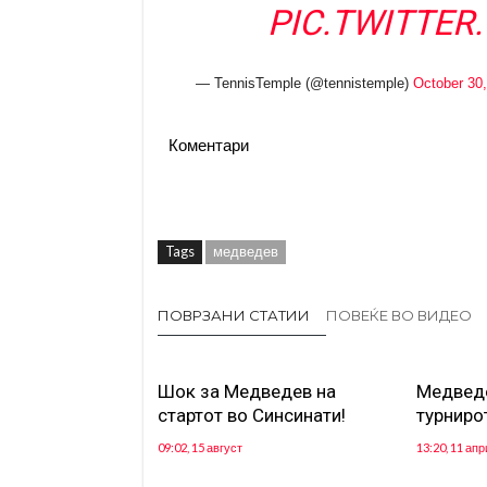
PIC.TWITTE
— TennisTemple (@tennistemple)
October 30
Коментари
Tags
медведев
ПОВРЗАНИ СТАТИИ
ПОВЕЌЕ ВО ВИДЕО
Шок за Медведев на
Медведе
стартот во Синсинати!
турниро
09:02, 15 август
13:20, 11 апр