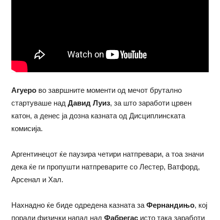
Агуеро
во завршните моменти од мечот брутално
стартуваше над
Давид Луиз
, за што заработи црвен
катон, а денес ја дозна казната од Дисциплинската
комисија.
Аргентинецот ќе паузира четири натпревари, а тоа значи
дека ќе ги пропушти натпреварите со Лестер, Ватфорд,
Арсенал и Хал.
Нахнадно ќе биде одредена казната за
Фернандињо
, кој
поради физички напад над
Фабрегас
исто така заработи