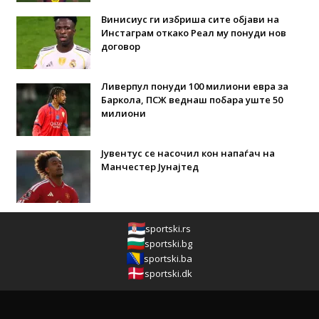
Винисиус ги избриша сите објави на
Инстаграм откако Реал му понуди нов
договор
Ливерпул понуди 100 милиони евра за
Баркола, ПСЖ веднаш побара уште 50
милиони
Јувентус се насочил кон напаѓач на
Манчестер Јунајтед
sportski.rs
sportski.bg
sportski.ba
sportski.dk