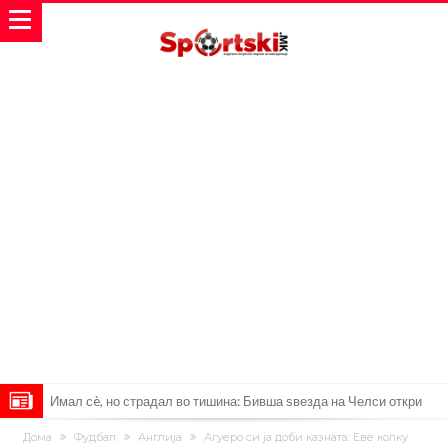
Имал сè, но страдал во тишина: Бивша ѕвезда на Челси откри
мрачна тајна на фудбалот
Објавени детали: Дали Инфантино планираше да создаде
Дома
Фудбал
Англија
Агуеро си ја доби казната: Еве колку