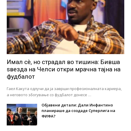
Имал сè, но страдал во тишина: Бивша
ѕвезда на Челси откри мрачна тајна на
фудбалот
Гаел Какута одлучи да ја заврши професионалната кариера,
а неговото збогување со фудбалот донесе …
Објавени детали: Дали Инфантино
планираше да создаде Суперлига на
ФИФА?