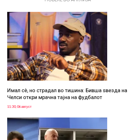
Имал сè, но страдал во тишина: Бивша ѕвезда на
Челси откри мрачна тајна на фудбалот
11:30, 06 август