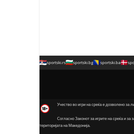
sportski.rs
sportski.bg
sportski.ba
spo
Учество во игри на среќа е дозволено за л
Согласно Законот за игрите на среќа и за 
територијата на Македонија.