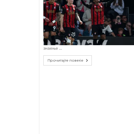
знаење …
Прочитајте повеќе