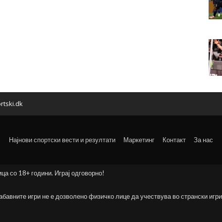
rtski.dk
Најнови спортски вести и резултати
Маркетинг
Контакт
За нас
ица со 18+ години. Играј одговорно!
забавните игри не е дозволено физичко лице да учествува во странски игри 