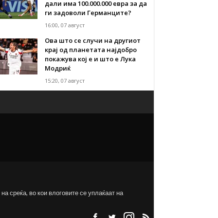
дали има 100.000.000 евра за да
ги задоволи Германците?
16:00, 07 август
Ова што се случи на другиот
крај од планетата најдобро
покажува кој е и што е Лука
Модриќ
15:20, 07 август
на среќа, во кои влоговите се уплаќаат на