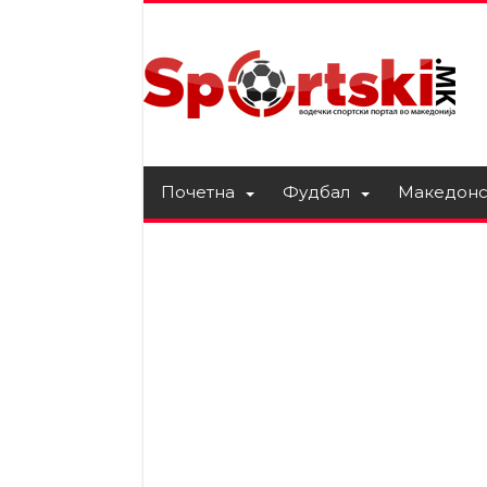
Почетна
Фудбал
Македонс