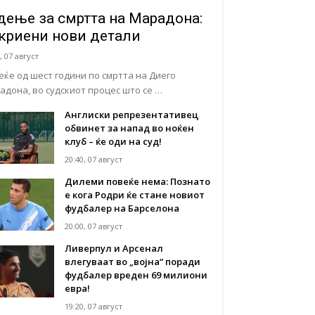
дење за смртта на Марадона:
криени нови детали
, 07 август
еќе од шест години по смртта на Диего
адона, во судскиот процес што се …
Англиски репрезентативец
обвинет за напад во ноќен
клуб – ќе оди на суд!
20:40, 07 август
Дилеми повеќе нема: Познато
е кога Родри ќе стане новиот
фудбалер на Барселона
20:00, 07 август
Ливерпул и Арсенал
влегуваат во „војна“ поради
фудбалер вреден 69 милиони
евра!
19:20, 07 август