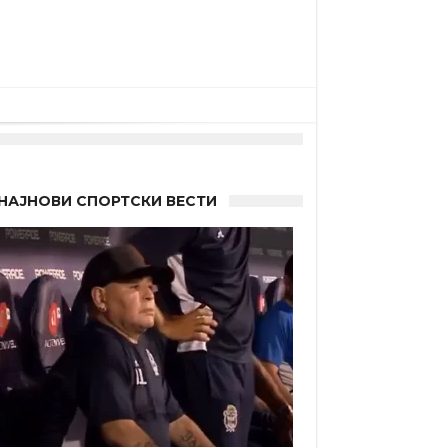
НАЈНОВИ СПОРТСКИ ВЕСТИ
 Германците?