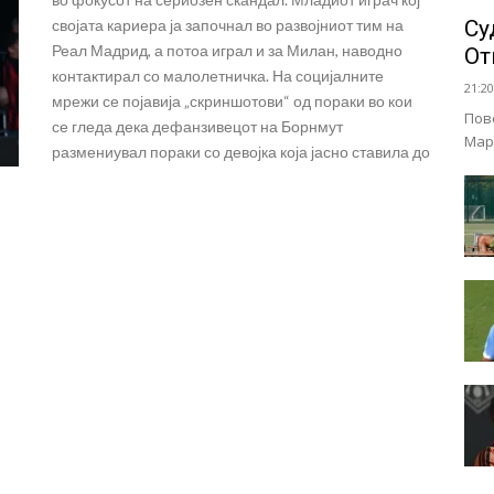
својата кариера ја започнал во развојниот тим на
Су
Реал Мадрид, а потоа играл и за Милан, наводно
От
контактирал со малолетничка. На социјалните
21:20
мрежи се појавија „скриншотови“ од пораки во кои
Пов
се гледа дека дефанзивецот на Борнмут
Мар
размениувал пораки со девојка која јасно ставила до