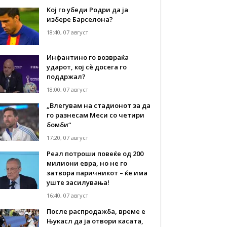
Кој го убеди Родри да ја
избере Барселона?
18:40, 07 август
Инфантино го возвраќа
ударот, кој сè досега го
поддржал?
18:00, 07 август
„Влегувам на стадионот за да
го разнесам Меси со четири
бомби“
17:20, 07 август
Реал потроши повеќе од 200
милиони евра, но не го
затвора паричникот – ќе има
уште засилувања!
16:40, 07 август
После распродажба, време е
Њукасл да ја отвори касата,