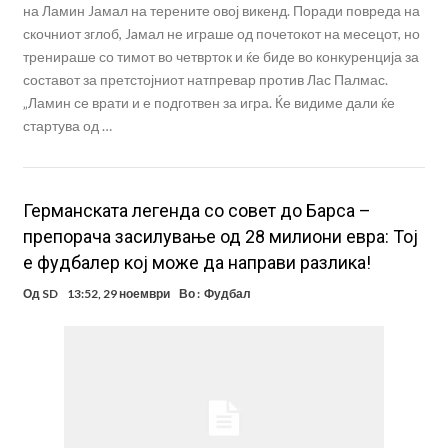
на Ламин Jамал ​​на терените овој викенд. Поради повреда на
скочниот зглоб, Jaмал не играше од почетокот на месецот, но
тренираше со тимот во четврток и ќе биде во конкуренција за
составот за претстојниот натпревар против Лас Палмас.
„Ламин се врати и е подготвен за игра. Ќе видиме дали ќе
стартува од …
Германската легенда со совет до Барса –
препорача засилување од 28 милиони евра: Тој
е фудбалер кој може да направи разлика!
Од
SD
13:52, 29 ноември
Во :
Фудбал