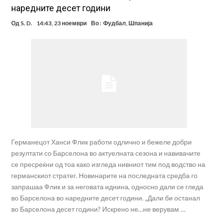
наредните десет години
Од
S. D.
14:43, 23 ноември
Во :
Фудбал
,
Шпанија
Германецот Ханси Флик работи одлично и бежеле добри
резултати со Барселона во актуелната сезона и навивачите
се пресреќни од тоа како изгледа нивниот тим под водство на
германскиот стратег. Новинарите на последната средба го
запрашаа Флик и за неговата иднина, односно дали се гледа
во Барселона во наредните десет години. „Дали би останал
во Барселона десет години? Искрено не…не верувам …