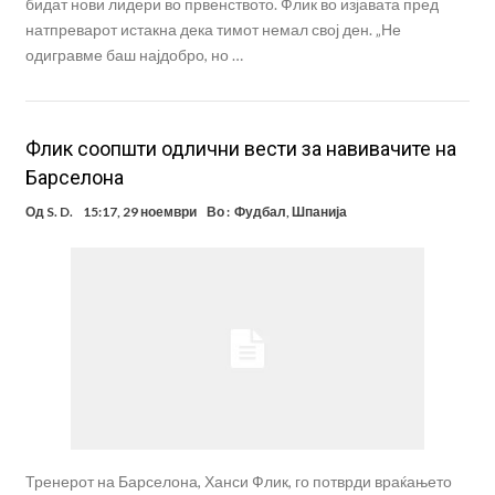
бидат нови лидери во првенството. Флик во изјавата пред
натпреварот истакна дека тимот немал свој ден. „Не
одигравме баш најдобро, но …
Флик соопшти одлични вести за навивачите на
Барселона
Од
S. D.
15:17, 29 ноември
Во :
Фудбал
,
Шпанија
Тренерот на Барселона, Ханси Флик, го потврди враќањето