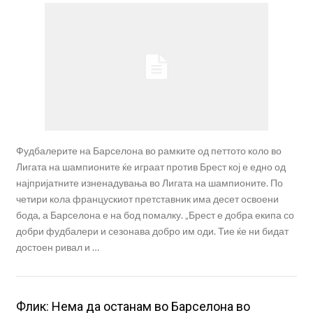
Фудбалерите на Барселона во рамките од петтото коло во
Лигата на шампионите ќе играат против Брест кој е едно од
најпријатните изненадувања во Лигата на шампионите. По
четири кола францускиот претставник има десет освоени
бода, а Барселона е на бод помалку. „Брест е добра екипа со
добри фудбалери и сезонава добро им оди. Тие ќе ни бидат
достоен ривал и …
Флик: Нема да останам во Барселона во