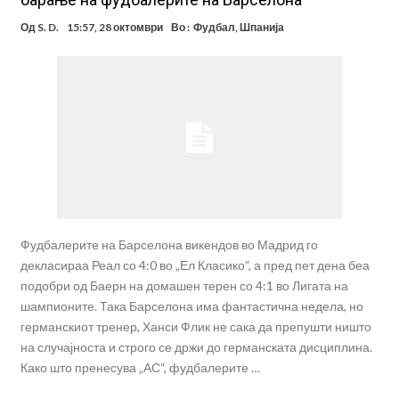
Од
S. D.
15:57, 28 октомври
Во :
Фудбал
,
Шпанија
Фудбалерите на Барселона викендов во Мадрид го
декласираа Реал со 4:0 во „Ел Класико“, а пред пет дена беа
подобри од Баерн на домашен терен со 4:1 во Лигата на
шампионите. Така Барселона има фантастична недела, но
германскиот тренер, Ханси Флик не сака да препушти ништо
на случајноста и строго се држи до германската дисциплина.
Како што пренесува „АС“, фудбалерите …