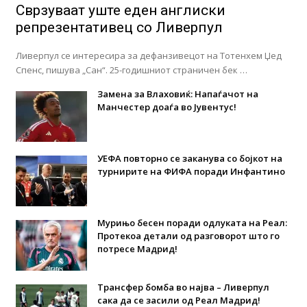
Сврзуваат уште еден англиски
репрезентативец со Ливерпул
Ливерпул се интересира за дефанзивецот на Тотенхем Џед
Спенс, пишува „Сан“. 25-годишниот страничен бек …
Замена за Влаховиќ: Напаѓачот на
Манчестер доаѓа во Јувентус!
УЕФА повторно се заканува со бојкот на
турнирите на ФИФА поради Инфантино
Мурињо бесен поради одлуката на Реал:
Протекоа детали од разговорот што го
потресе Мадрид!
Трансфер бомба во најва – Ливерпул
сака да се засили од Реал Мадрид!