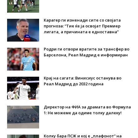
Карагер ги изненади сите со својата
прогноза: “Тие ќе ја освојат Премиер
лигата, а причината е едноставна”
Родри ги отвори вратите за трансфер во
Барселона, Реал Мадрид е информиран
Крај на сагата: Винисиус останува во
Реал Мадрид до 2032 година
Директор на ФИА за драмата во Формула
1: Не можеме да одиме толку далеку!
Колку бара ПСЖ и кој е „плафонот“ на