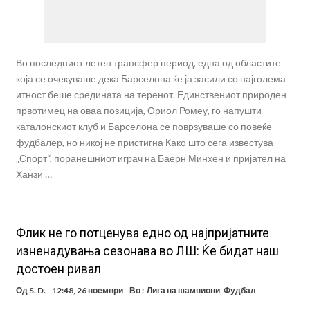
Во последниот летен трансфер период, една од областите
која се очекуваше дека Барселона ќе ја засили со најголема
итност беше средината на теренот. Единствениот природен
првотимец на оваа позиција, Ориол Ромеу, го напушти
каталонскиот клуб и Барселона се поврзуваше со повеќе
фудбалер, но никој не пристигна Како што сега известува
„Спорт“, поранешниот играч на Баерн Минхен и пријател на
Ханзи …
Флик не го потценува едно од најпријатните
изненадувања сезонава во ЛШ: Ќе бидат наш
достоен ривал
Од
S. D.
12:48, 26 ноември
Во :
Лига на шампиони
,
Фудбал