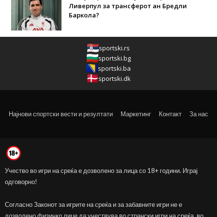
Ливерпул за трансферот ан Бредли
Баркола?
sportski.rs
sportski.bg
sportski.ba
sportski.dk
Најнови спортски вести и резултати
Маркетинг
Контакт
За нас
Учество во игри на среќа е дозволено за лица со 18+ години. Играј
одговорно!
Согласно Законот за игрите на среќа и за забавните игри не е
дозволено физичко лице да учествува во странски игри на среќа, во