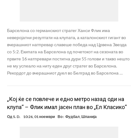
Барселона со германскиот стратег Ханси Флик има
неверојатни резултати на клупата, а каталонскиот гигант во
вчерашниот натпревар славеше победа над Црвена Звезда
со 5:2. Екипата на Барселона од почетокот на сезоната во
првите 16 натпревари постигна дури 55 голови и такво нешто
не му успеало на ниту еден друг стратег во Барселона.
Рекордот до вчерашниот дуел во Белград во Барселона …
„Кој ќе се повлече и едно метро назад оди на
клупа“ – Флик имал јасен план во „Ел Класико“
Од
S. D.
10:26, 01 ноември
Во :
Фудбал
,
Шпанија