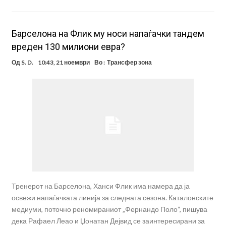
Барселона на Флик му носи напаѓачки тандем
вреден 130 милиони евра?
Од
S. D.
10:43, 21 ноември
Во :
Трансфер зона
Тренерот на Барселона, Ханси Флик има намера да ја
освежи напаѓачката линија за следната сезона. Каталонските
медиуми, поточно реномираниот „Фернандо Поло“, пишува
дека Рафаел Леао и Џонатан Дејвид се заинтересирани за