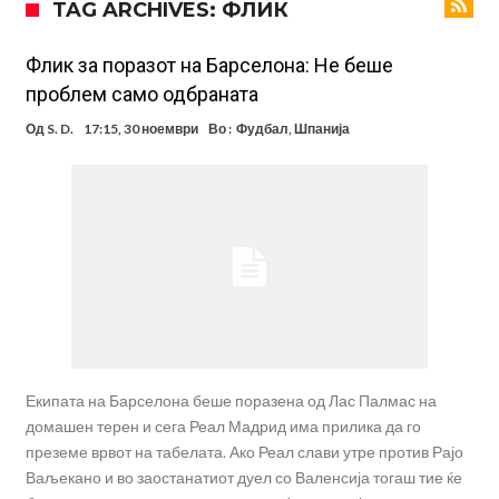
TAG ARCHIVES: ФЛИК
поради Инфантино
Мурињо бесен поради одлуката на Реал: Протекоа детали од
разговорот што го потресе Мадрид!
Трансфер бомба во најва – Ливерпул сака да се засили од Реал
Флик за поразот на Барселона: Не беше
проблем само одбраната
Мадрид!
Карагер ги изненади сите со својата прогноза: “Тие ќе ја освојат
Од
S. D.
17:15, 30 ноември
Во :
Фудбал
,
Шпанија
Премиер лигата, а причината е едноставна”
Родри ги отвори вратите за трансфер во Барселона, Реал Мадрид
е информиран
Крај на сагата: Винисиус останува во Реал Мадрид до 2032
година
Директор на ФИА за драмата во Формула 1: Не можеме да одиме
толку далеку!
Колку бара ПСЖ и кој е „плафонот“ на Ливерпул за трансферот
ан Бредли Баркола?
Екипата на Барселона беше поразена од Лас Палмас на
домашен терен и сега Реал Мадрид има прилика да го
преземе врвот на табелата. Ако Реал слави утре против Рајо
Ваљекано и во заостанатиот дуел со Валенсија тогаш тие ќе