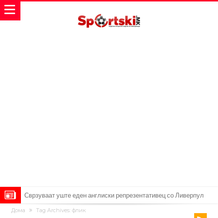
Замена за Влаховиќ: Напаѓачот на Манчестер доаѓа во Јувентус!
Дома
Tag Archives: флик
УЕФА повторно се заканува со бојкот на турнирите на ФИФА