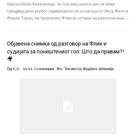
преселба во Каталонија. За тоа има шанси ако се земе
предвид дека клубот најверојатно ќе го напуштат Ансу Фати и
Феран Торес, па практично Флик ќе остане на располагање …
Објавена снимка од разговор на Флик и
судијата за поништениот гол: Што да правам?!
🎥
Од
S. D.
10:31, 11 ноември
Во :
Топ вести
,
Фудбал
,
Шпанија