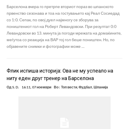
Барселона вчера го претрпе вториот пораз во шпанското
првенство сезонава и тоа на гостувањето кај Реал Сосиедад
со 1:0. Сепак, по овој дуел најмногу се зборува за
поништениот гол на Роберт Левандовски. При резултат 0:0
Левандовски во 13. минута ја погоди мрежата на домаќините,
меѓутоа со реакција на ВАР тој гол беше поништен. Но, по
објавените снимки и фотографии може …
Флик испиша историја: Ова не му успеало на
ниту еден друг тренер на Барселона
Од
S. D.
16:11, 07 ноември
Во :
Топ вести
,
Фудбал
,
Шпанија