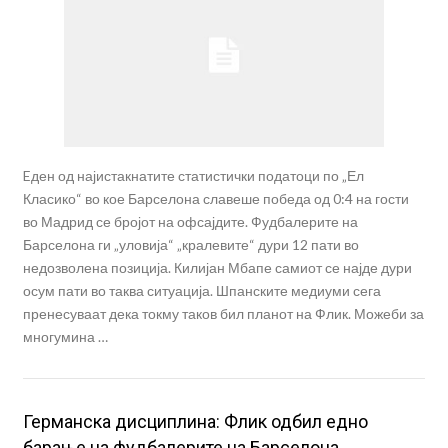
Eден од најистакнатите статистички податоци по „Ел
Класико“ во кое Барселона славеше победа од 0:4 на гости
во Мадрид се бројот на офсајдите. Фудбалерите на
Барселона ги „уловија“ „кралевите“ дури 12 пати во
недозволена позиција. Килијан Мбапе самиот се најде дури
осум пати во таква ситуација. Шпанските медиуми сега
пренесуваат дека токму таков бил планот на Флик. Можеби за
многумина …
Германска дисциплина: Флик одбил едно
барање на фудбалерите на Барселона