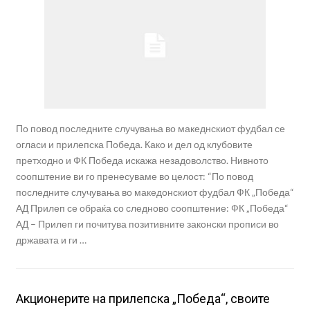
По повод последните случувања во македнскиот фудбал се
огласи и прилепска Победа. Како и дел од клубовите
претходно и ФК Победа искажа незадоволство. Нивното
соопштение ви го пренесуваме во целост: “По повод
последните случувања во македонскиот фудбал ФК „Победа“
АД Прилеп се обраќа со следново соопштение: ФК „Победа“
АД – Прилеп ги почитува позитивните законски прописи во
државата и ги …
Акционерите на прилепска „Победа“, своите