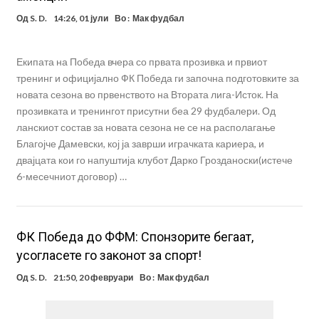
Од
S. D.
14:26, 01 јули
Во :
Мак фудбал
Екипата на Победа вчера со првата прозивка и првиот
тренинг и официјално ФК Победа ги започна подготовките за
новата сезона во првенството на Втората лига-Исток. На
прозивката и тренингот присутни беа 29 фудбалери. Од
ланскиот состав за новата сезона не се на располагање
Благојче Дамевски, кој ја заврши играчката кариера, и
двајцата кои го напуштија клубот Дарко Грозданоски(истече
6-месечниот договор) …
ФК Победа до ФФМ: Спонзорите бегаат,
усогласете го законот за спорт!
Од
S. D.
21:50, 20 февруари
Во :
Мак фудбал