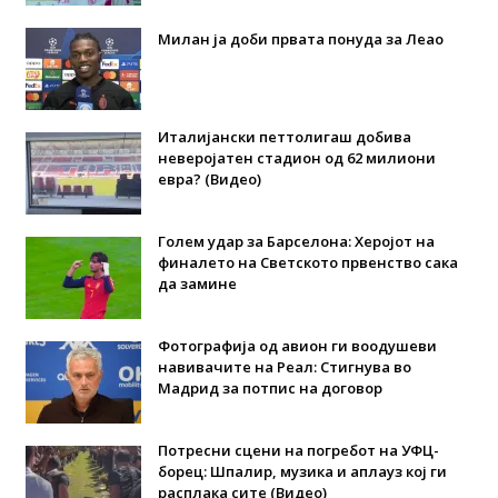
Милан ја доби првата понуда за Леао
Италијански петтолигаш добива
неверојатен стадион од 62 милиони
евра? (Видео)
Голем удар за Барселона: Херојот на
финалето на Светското првенство сака
да замине
Фотографија од авион ги воодушеви
навивачите на Реал: Стигнува во
Мадрид за потпис на договор
Потресни сцени на погребот на УФЦ-
борец: Шпалир, музика и аплауз кој ги
расплака сите (Видео)