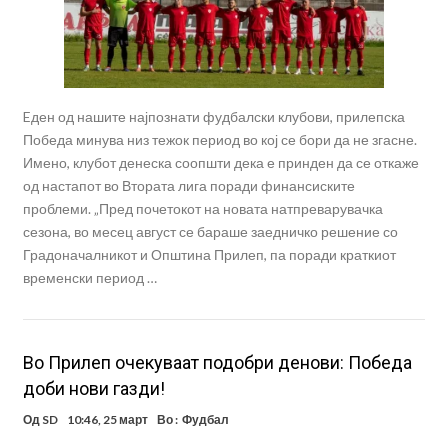
Eден од нашите најпознати фудбалски клубови, прилепска
Победа минува низ тежок период во кој се бори да не згасне.
Имено, клубот денеска соопшти дека е принден да се откаже
од настапот во Втората лига поради финансиските
проблеми. „Пред почетокот на новата натпреварувачка
сезона, во месец август се бараше заедничко решение со
Градоначалникот и Општина Прилеп, па поради краткиот
временски период …
Во Прилеп очекуваат подобри денови: Победа
доби нови газди!
Од
SD
10:46, 25 март
Во :
Фудбал