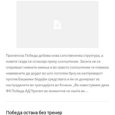
Прилепска Победа добива нова сопственичка структура, а
новите газди се огласија преку соопштение. Засега не се
откриваат нивните имиња и во првото соопштение ги повикаа
навивачите да дојдат во што поголем број на натпреварот
против Башкими бидејќи средствата и ќе се донираат за
настраданите во трагедијата во Кочани. „Ве известуваме дека
ФК Победа АД Прилеп во моментов се наоѓа во …
Победа остана без тренер