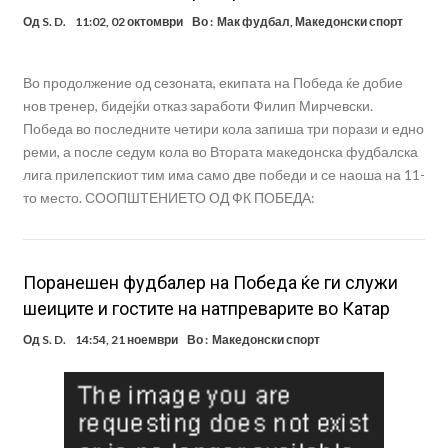
Од
S. D.
11:02, 02 октомври
Во :
Мак фудбал
,
Македонски спорт
Во продолжение од сезоната, екипата на Победа ќе добие
нов тренер, бидејќи отказ заработи Филип Мирчевски.
Победа во последните четири кола запиша три порази и едно
реми, а после седум кола во Втората македонска фудбалска
лига прилепскиот тим има само две победи и се наоша на 11-
то место. СООПШТЕНИЕТО ОД ФК ПОБЕДА:
Поранешен фудбалер на Победа ќе ги служи
шеиците и гостите на натпреварите во Катар
Од
S. D.
14:54, 21 ноември
Во :
Македонски спорт