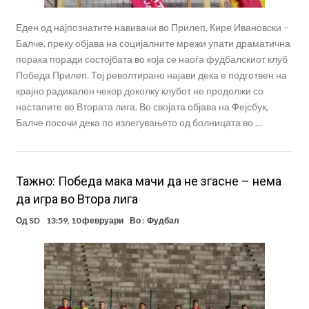
Еден од најпознатите навивачи во Прилеп, Кире Ивановски –
Балче, преку објава на социјалните мрежи упати драматична
порака поради состојбата во која се наоѓа фудбалскиот клуб
Победа Прилеп. Тој револтирано најави дека е подготвен на
крајно радикален чекор доколку клубот не продолжи со
настапите во Втората лига. Во својата објава на Фејсбук,
Балче посочи дека по излегувањето од болницата во …
Тажно: Победа мака мачи да не згасне – нема
да игра во Втора лига
Од
SD
13:59, 10 февруари
Во :
Фудбал