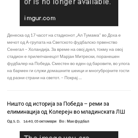
Денеска од 17 часот на стадионот „Ал Тумама“ во Доха е
мечот од А-групата на Светското фудбалско првенство
Сенегал – Холандија. За време на овој дуел, токму на овој
стадион е прилепчанецот Марјан Митрески, поранешен
фудбалер на Победа. Сместен во еден од баровите, во улога
на бармен ги служи домашните шеици и многубројните гости
од разни страни на светот. – Покрај …
Ништо од историја за Победа – реми за
елиминација од Колерејн во младинската ЛШ
Од
S. D.
16:40, 05 октомври
Во :
Мак фудбал