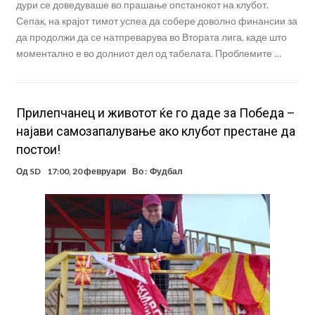
дури се доведуваше во прашање опстанокот на клубот.
Сепак, на крајот тимот успеа да собере доволно финансии за
да продолжи да се натпреварува во Втората лига, каде што
моментално е во долниот дел од табелата. Проблемите …
Прилепчанец и животот ќе го даде за Победа –
најави самозапалување ако клубот престане да
постои!
Од
SD
17:00, 20 февруари
Во :
Фудбал