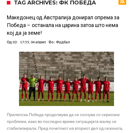
TAG ARCHIVES: ФК ПОБЕДА
даде срамен коментар за него
Реал Мадрид го собори клупскиот рекорд: Мурињо добива
засилување за 140 милиони евра!
Милан ја доби првата понуда за Леао
Македонец од Австралија донирал опрема за
Победа – останала на царина затоа што нема
Италијански петтолигаш добива неверојатен стадион од 62
кој да ја земе!
милиони евра? (Видео)
Голем удар за Барселона: Херојот на финалето на Светското
Од
SD
17:55, 04 април
Во :
Фудбал
првенство сака да замине
Фотографија од авион ги воодушеви навивачите на Реал:
Стигнува во Мадрид за потпис на договор
Потресни сцени на погребот на УФЦ-борец: Шпалир, музика и
аплауз кој ги расплака сите (Видео)
(ВИДЕО) Голема трагедија: Гром усмрти фудбалери, а уште 12 се
повредени
Прилепска Победа продолжува да се соочува со сериозни
проблеми, иако во последно време ситуацијата малку се
стабилизирала. Пред почетокот на вториот дел од сезоната,