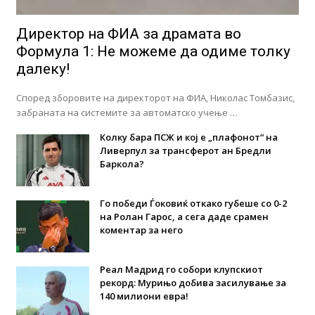
Директор на ФИА за драмата во
Формула 1: Не можеме да одиме толку
далеку!
Според зборовите на директорот на ФИА, Николас Томбазис,
забраната на системите за автоматско учење …
Колку бара ПСЖ и кој е „плафонот“ на
Ливерпул за трансферот ан Бредли
Баркола?
Го победи Ѓоковиќ откако губеше со 0-2
на Ролан Гарос, а сега даде срамен
коментар за него
Реал Мадрид го собори клупскиот
рекорд: Мурињо добива засилување за
140 милиони евра!