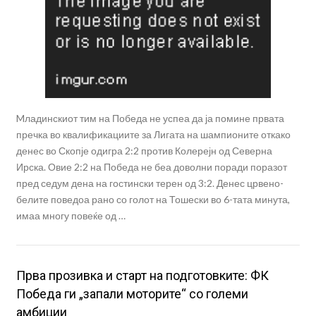
Mладинскиот тим на Победа не успеа да ја помине првата
пречка во квалификациите за Лигата на шампионите откако
денес во Скопје одигра 2:2 против Колерејн од Северна
Ирска. Овие 2:2 на Победа не беа доволни поради поразот
пред седум дена на гостински терен од 3:2. Денес црвено-
белите поведоа рано со голот на Тошески во 6-тата минута,
имаа многу повеќе од …
Прва прозивка и старт на подготовките: ФК
Победа ги „запали моторите“ со големи
амбиции