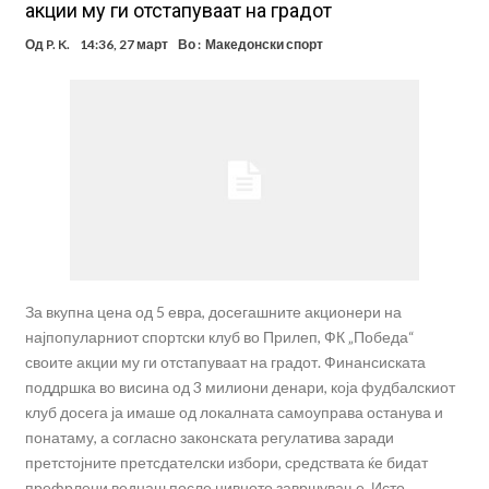
акции му ги отстапуваат на градот
Од
P. K.
14:36, 27 март
Во :
Македонски спорт
За вкупна цена од 5 евра, досегашните акционери на
најпопуларниот спортски клуб во Прилеп, ФК „Победа“
своите акции му ги отстапуваат на градот. Финансиската
поддршка во висина од 3 милиони денари, која фудбалскиот
клуб досега ја имаше од локалната самоуправа останува и
понатаму, а согласно законската регулатива заради
претстојните претсдателски избори, средствата ќе бидат
префрлени веднаш после нивното завршување. Исто …