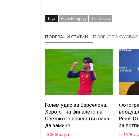
Tags
Реал Мадрид
Топ Вести
ПОВРЗАНИ СТАТИИ
ПОВЕЌЕ ВО ФУДБАЛ
Голем удар за Барселона:
Фотогра
Херојот на финалето на
воодуше
Светското првенство сака
Реал: С
да замине
за потп
15:06, 06 август
14:30, 06 авг