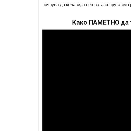
почнува да ќелави, а неговата сопруга има 
Како ПАМЕТНО да т