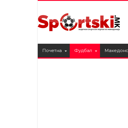
Почетна
Фудбал
Македонс