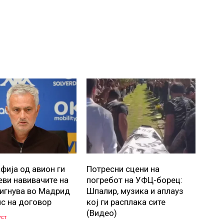
фија од авион ги
Потресни сцени на
ви навивачите на
погребот на УФЦ-борец:
тигнува во Мадрид
Шпалир, музика и аплауз
ис на договор
кој ги расплака сите
(Видео)
уст