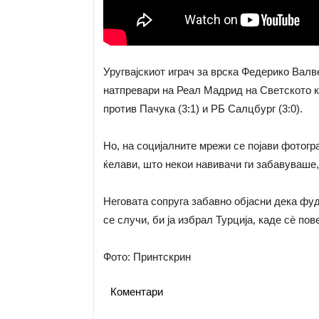
Уругвајскиот играч за врска Федерико Валв
натпревари на Реал Мадрид на Светското к
против Пачука (3:1) и РБ Салцбург (3:0).
Но, на социјалните мрежи се појави фотогр
ќелави, што некои навивачи ги забавуваше,
Неговата сопруга забавно објасни дека фудб
се случи, би ја избрал Турција, каде сè пов
Фото: Принтскрин
Коментари