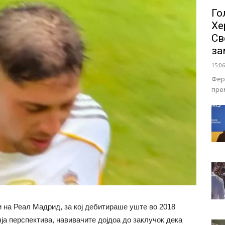
Го
Хе
Св
за
15:06
Фер
пре
и на Реал Мадрид, за кој дебитираше уште во 2018
чја перспектива, навивачите дојдоа до заклучок дека