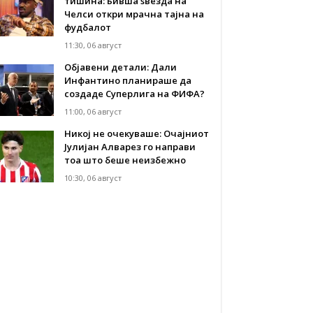
тишина: Бивша ѕвезда на
Челси откри мрачна тајна на
фудбалот
11:30, 06 август
Објавени детали: Дали
Инфантино планираше да
создаде Суперлига на ФИФА?
11:00, 06 август
Никој не очекуваше: Очајниот
Јулијан Алварез го направи
тоа што беше неизбежно
10:30, 06 август