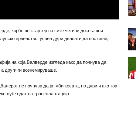
ерде, кој беше стартер на сите четири досегашни
лупско првенство, успеа дури двапати да постигне,
афија на која Валверде изгледа како да почнува да
 а други ги вознемируваше.
алерот не почнува да ја губи косата, но дури и ако тоа
еќе луѓе одат на трансплантација.