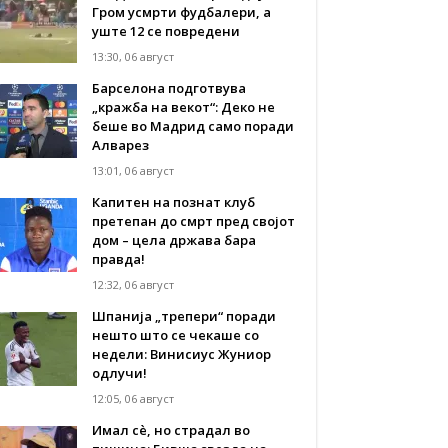
Гром усмрти фудбалери, а
уште 12 се повредени
13:30, 06 август
Барселона подготвува
„кражба на векот“: Деко не
беше во Мадрид само поради
Алварез
13:01, 06 август
Капитен на познат клуб
претепан до смрт пред својот
дом – цела држава бара
правда!
12:32, 06 август
Шпанија „трепери“ поради
нешто што се чекаше со
недели: Винисиус Жуниор
одлучи!
12:05, 06 август
Имал сè, но страдал во