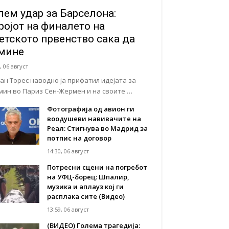
лем удар за Барселона:
ројот на финалето на
етското првенство сака да
мине
, 06 август
ан Торес наводно ја прифатил идејата за
мин во Париз Сен-Жермен и на своите …
Фотографија од авион ги
воодушеви навивачите на
Реал: Стигнува во Мадрид за
потпис на договор
14:30, 06 август
Потресни сцени на погребот
на УФЦ-борец: Шпалир,
музика и аплауз кој ги
расплака сите (Видео)
13:59, 06 август
(ВИДЕО) Голема трагедија: