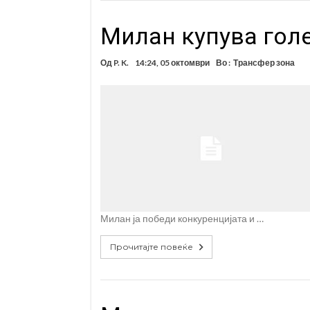
Милан купува гол
Од
P. K.
14:24, 05 октомври
Во :
Трансфер зона
Милан ја победи конкуренцијата и …
Прочитајте повеќе