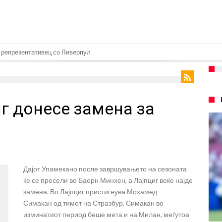
 репрезентативец со Ливерпул
т на Манчестер доаѓа во Јувентус!
 бојкот на турнирите на ФИФА поради Инфантино
г донесе замена за
 на Реал: Протекоа детали од разговорот што го потресе Мадрид!
верпул сака да се засили од Реал Мадрид!
ојата прогноза: “Тие ќе ја освојат Премиер лигата, а причината е едноставн
рансфер во Барселона, Реал Мадрид е информиран
Дајот Упамекано после завршувањето на сезоната
нува во Реал Мадрид до 2032 година
ќе се пресели во Баерн Минхен, а Лајпциг веќе најде
о Формула 1: Не можеме да одиме толку далеку!
замена. Во Лајпциг пристигнува Мохамед
Симакан од тимот на Стразбур. Симакан во
онот“ на Ливерпул за трансферот ан Бредли Баркола?
изминатиот период беше мета и на Милан, меѓутоа