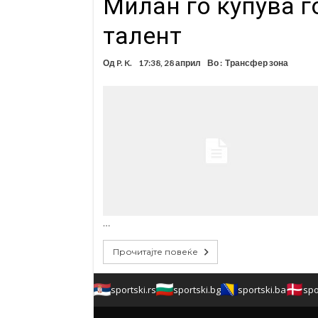
Милан го купува 
талент
Од
P. K.
17:38, 28 април
Во :
Трансфер зона
…
Прочитајте повеќе
sportski.rs
sportski.bg
sportski.ba
spo