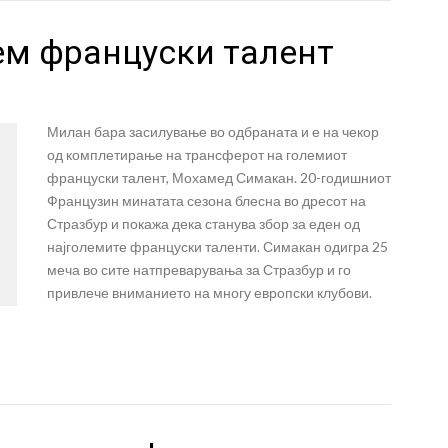
ем француски талент
Милан бара засилување во одбраната и е на чекор
од комплетирање на трансферот на големиот
француски талент, Мохамед Симакан. 20-годишниот
Французин минатата сезона блесна во дресот на
Стразбур и покажа дека станува збор за еден од
најголемите француски таленти. Симакан одигра 25
меча во сите натпреварувања за Стразбур и го
привлече вниманието на многу европски клубови.