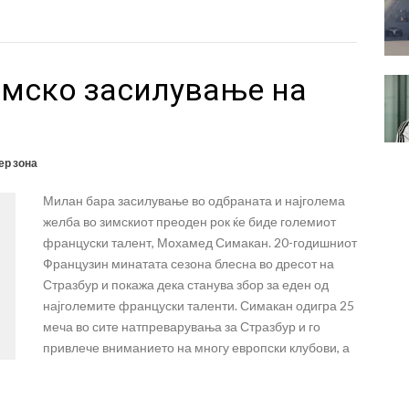
имско засилување на
р зона
Милан бара засилување во одбраната и најголема
желба во зимскиот преоден рок ќе биде големиот
француски талент, Мохамед Симакан. 20-годишниот
Французин минатата сезона блесна во дресот на
Стразбур и покажа дека станува збор за еден од
најголемите француски таленти. Симакан одигра 25
меча во сите натпреварувања за Стразбур и го
привлече вниманието на многу европски клубови, а