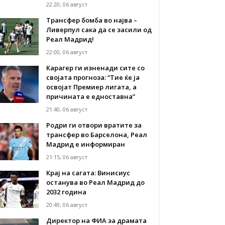
22:20, 06 август
Трансфер бомба во најва –
Ливерпул сака да се засили од
Реал Мадрид!
22:00, 06 август
Карагер ги изненади сите со
својата прогноза: “Тие ќе ја
освојат Премиер лигата, а
причината е едноставна”
21:40, 06 август
Родри ги отвори вратите за
трансфер во Барселона, Реал
Мадрид е информиран
21:15, 06 август
Крај на сагата: Винисиус
останува во Реал Мадрид до
2032 година
20:49, 06 август
Директор на ФИА за драмата