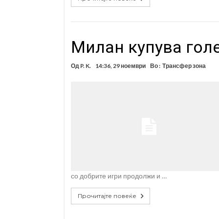
Милан купува гол
Од
P. K.
14:36, 29 ноември
Во :
Трансфер зона
со добрите игри продолжи и …
Прочитајте повеќе