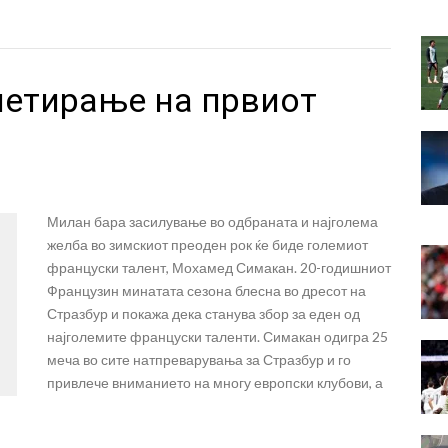
етирање на првиот
Милан бара засилување во одбраната и најголема
желба во зимскиот преоден рок ќе биде големиот
француски талент, Мохамед Симакан. 20-годишниот
Французин минатата сезона блесна во дресот на
Стразбур и покажа дека станува збор за еден од
најголемите француски таленти. Симакан одигра 25
меча во сите натпреварувања за Стразбур и го
привлече вниманието на многу европски клубови, а