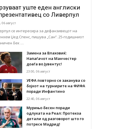
рзуваат уште еден англиски
презентативец со Ливерпул
, 06 август
ерпул се интересира за дефанзивецот на
енхем Џед Спенс, пишува „Сан“. 25-годишниот
аничен бек …
Замена за Влаховиќ:
Напаѓачот на Манчестер
доаѓа во Јувентус!
23:00, 06 август
УЕФА повторно се заканува со
бојкот на турнирите на ФИФА
поради Инфантино
22:40, 06 август
Мурињо бесен поради
одлуката на Реал: Протекоа
детали од разговорот што го
потресе Мадрид!