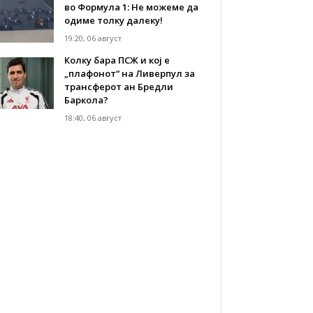
во Формула 1: Не можеме да
одиме толку далеку!
19:20, 06 август
Колку бара ПСЖ и кој е
„плафонот“ на Ливерпул за
трансферот ан Бредли
Баркола?
18:40, 06 август