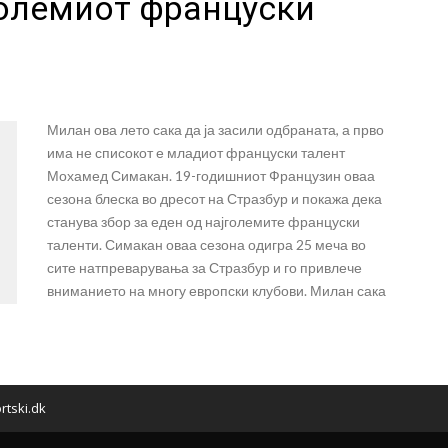
големиот француски
Милан ова лето сака да ја засили одбраната, а прво
има не списокот е младиот француски талент
Мохамед Симакан. 19-годишниот Французин оваа
сезона блеска во дресот на Стразбур и покажа дека
станува збор за еден од најголемите француски
таленти. Симакан оваа сезона одигра 25 меча во
сите натпреварувања за Стразбур и го привлече
вниманието на многу европски клубови. Милан сака
rtski.dk