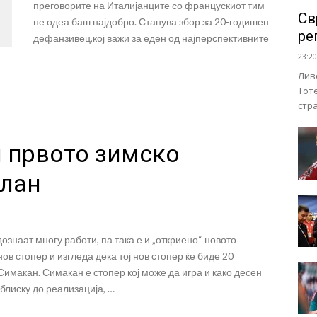
преговорите на Италијанците со францускиот тим
Св
не одеа баш најдобро. Станува збор за 20-годишен
ре
дефанзивец,кој важи за еден од најперспективните
23:20
Лив
Тот
стр
и првото зимско
илан
знаат многу работи, па така е и „откриено“ новото
в стопер и изгледа дека тој нов стопер ќе биде 20
макан. Симакан е стопер кој може да игра и како десен
блиску до реализација, …