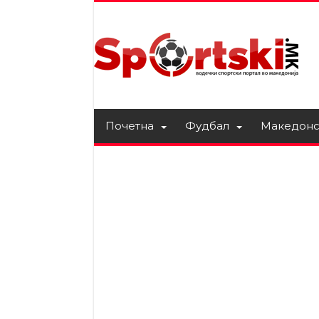
Почетна
Фудбал
Македонс