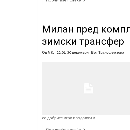
Прочитајте повеќе
Милан пред компл
зимски трансфер
Од
P. K.
22:01, 30 декември
Во :
Трансфер зона
со добрите игри продолжи и …
Прочитајте повеќе