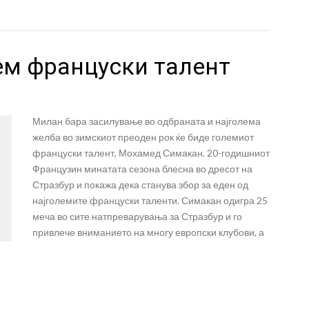
ем француски талент
Милан бара засилување во одбраната и најголема
желба во зимскиот преоден рок ќе биде големиот
француски талент, Мохамед Симакан. 20-годишниот
Французин минатата сезона блесна во дресот на
Стразбур и покажа дека станува збор за еден од
најголемите француски таленти. Симакан одигра 25
меча во сите натпреварувања за Стразбур и го
привлече вниманието на многу европски клубови, а