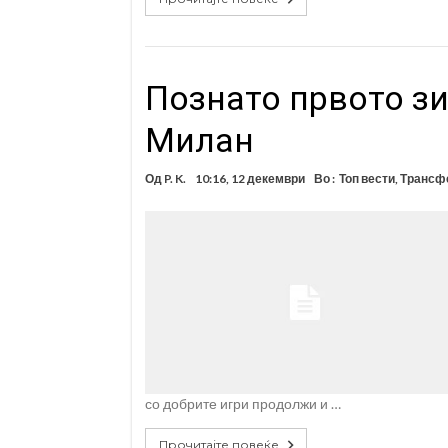
Познато првото з
Милан
Од
P. K.
10:16, 12 декември
Во :
Топ вести
,
Трансфе
со добрите игри продолжи и …
Прочитајте повеќе