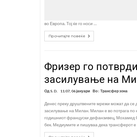
во Европа. Тој ќе го носи …
Прочитајте повеќе
Фризер го потврд
засилување на М
Од
S. D.
11:07, 06 јануари
Во :
Трансфер зона
Денес преку друштвените мрежи можат да се до
засилување на Милан. Милан е во потрага по но
годишниот француски дефанзивец, Мохамед Си
бек. Медиумите и пишуваа дека трансферот е 