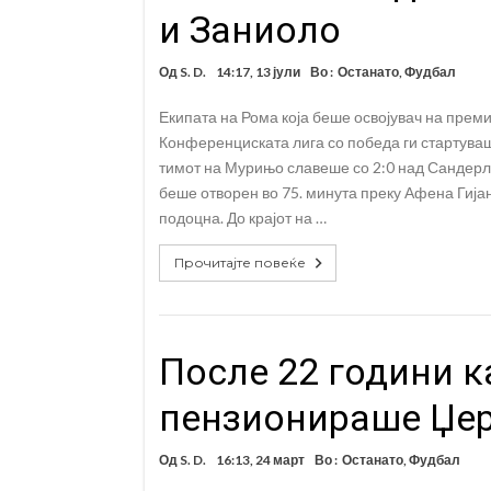
и Заниоло
Од
S. D.
14:17, 13 јули
Во :
Останато
,
Фудбал
Екипата на Рома која беше освојувач на прем
Конференциската лига со победа ги стартуваш
тимот на Мурињо славеше со 2:0 над Сандерл
беше отворен во 75. минута преку Афена Гија
подоцна. До крајот на …
Прочитајте повеќе
После 22 години к
пензионираше Џе
Од
S. D.
16:13, 24 март
Во :
Останато
,
Фудбал