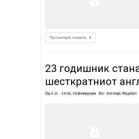
Прочитајте повеќе
23 годишник стан
шесткратниот ан
Од
S. D.
19:06, 18 февруари
Во :
Англија
,
Фудбал