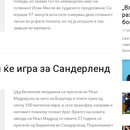
победа, но прими гол по неверојатен кикс на
„В
голманот Илан Месли во судиското продолжени. Се
ра
играше 97. минута кога сите очекуваа дека голманот
лесно ќе ја фати топката, но тој ја испушти и таа
бо
заврши во мрежата.
17:20
Све
сам
бит
 ќе игра за Сандерленд
Џуд Белингем неодамна се пресели во Реал
Мадрид кој за него на Борусија и плати сума од
околу 100 милиони евра, а сега трансфер направи и
неговиот помалку познат брат. Братот на новата
ѕвезда на Реал Мадрид со своите 27 години се
пресели од Бирмигем во Сандерленд. Поранешниот