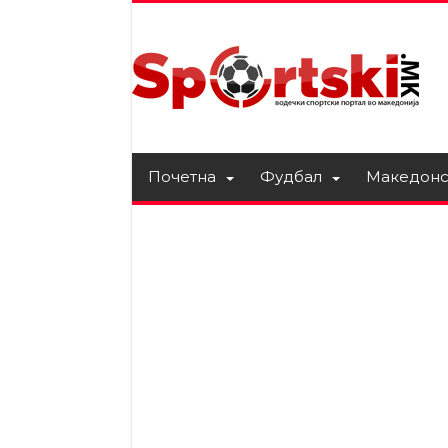
Почетна
Фудбал
Македонс