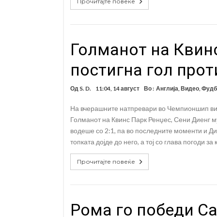
Прочитајте повеќе
Голманот на Квин
постигна гол прот
Од
S. D.
11:04, 14 август
Во :
Англија
,
Видео
,
Фудб
На вчерашните натпревари во Чемпионшип вид
Голманот на Квинс Парк Ренџес, Сени Диенг м
водеше со 2:1, па во последните моменти и Ди
топката дојде до него, а тој со глава погоди за
Прочитајте повеќе
Рома го победи Са