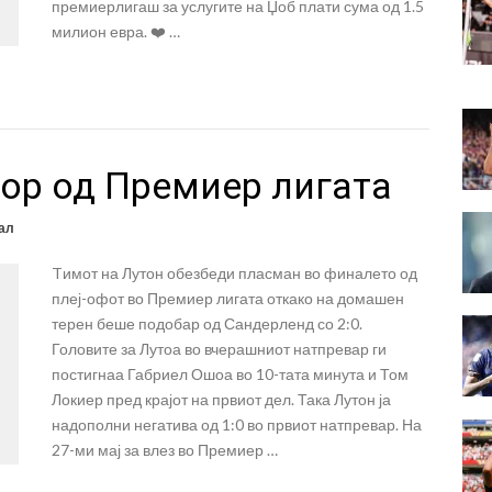
премиерлигаш за услугите на Џоб плати сума од 1.5
милион евра. ❤️ …
кор од Премиер лигата
ал
Tимот на Лутон обезбеди пласман во финалето од
плеј-офот во Премиер лигата откако на домашен
терен беше подобар од Сандерленд со 2:0.
Головите за Лутоа во вчерашниот натпревар ги
постигнаа Габриел Ошоа во 10-тата минута и Том
Локиер пред крајот на првиот дел. Така Лутон ја
надополни негатива од 1:0 во првиот натпревар. На
27-ми мај за влез во Премиер …