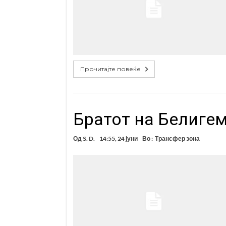
Прочитајте повеќе
Братот на Белигем
Од
S. D.
14:55, 24 јуни
Во :
Трансфер зона