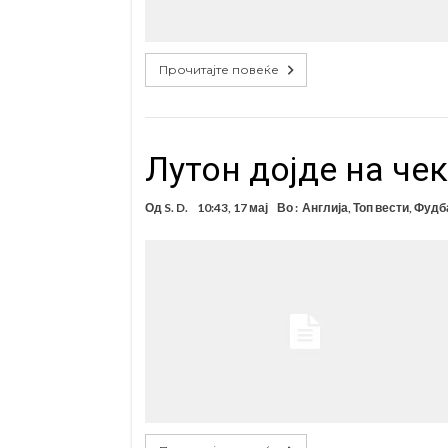
Прочитајте повеќе
Лутон дојде на че
Од
S. D.
10:43, 17 мај
Во :
Англија
,
Топ вести
,
Фудб