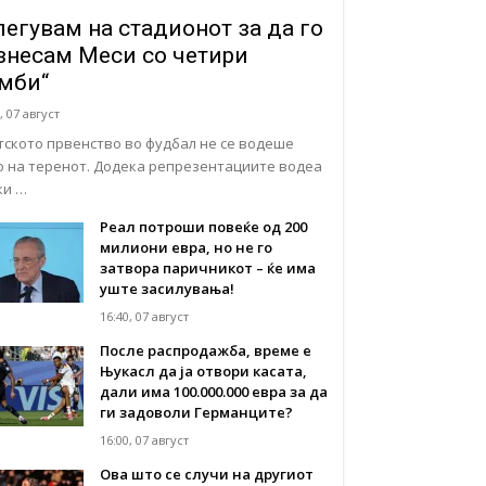
легувам на стадионот за да го
знесам Меси со четири
мби“
, 07 август
тското првенство во фудбал не се водеше
о на теренот. Додека репрезентациите водеа
ки …
Реал потроши повеќе од 200
милиони евра, но не го
затвора паричникот – ќе има
уште засилувања!
16:40, 07 август
После распродажба, време е
Њукасл да ја отвори касата,
дали има 100.000.000 евра за да
ги задоволи Германците?
16:00, 07 август
Ова што се случи на другиот