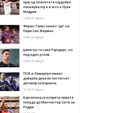
крај од планетата најдобро
покажува кој е и што е Лука
Модриќ
15:20, 07 август
Феран Торес кажал “да” на
Пари Сен Жермен
14:40, 07 август
Јувентус го сака Рајндерс, но
под еден услов
14:00, 07 август
ПСЖ и Ливерпул имаат
доверба дека ќе постигнат
договор за Баркола
13:15, 07 август
Барселона ја испрати првата
понуда до Манчестер Сити за
Родри