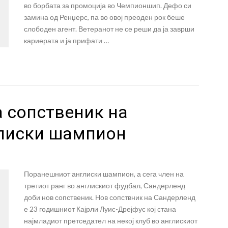
во борбата за промоција во Чемпионшип. Дефо си
замина од Ренџерс, па во овој преоден рок беше
слободен агент. Ветеранот не се реши да ја заврши
кариерата и ја прифати …
а сопственик на
глиски шампион
Поранешниот англиски шампион, а сега член на
третиот ранг во англискиот фудбал, Сандерленд
доби нов сопственик. Нов сопствник на Сандерленд
е 23 годишниот Кајрли Луис-Дрејфус кој стана
најмладиот претседател на некој клуб во англискиот