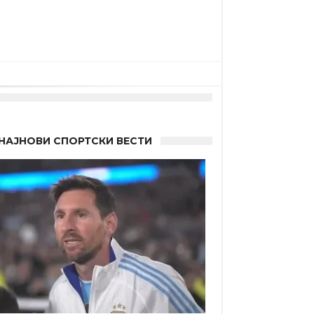
 Германците?
НАЈНОВИ СПОРТСКИ ВЕСТИ
 другиот?