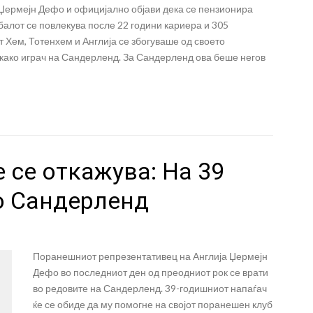
 Џермејн Дефо и официјално објави дека се пензионира
лот се повлекува после 22 години кариера и 305
 Хем, Тотенхем и Англија се збогуваше од своето
 како играч на Сандерленд. За Сандерленд ова беше негов
 се откажува: На 39
о Сандерленд
Поранешниот репрезентативец на Англија Џермејн
Дефо во последниот ден од преодниот рок се врати
во редовите на Сандерленд. 39-годишниот напаѓач
ќе се обиде да му помогне на својот поранешен клуб