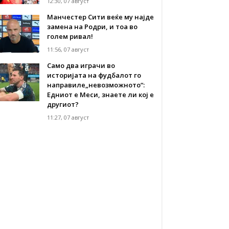
12:30, 07 август
Манчестер Сити веќе му најде
замена на Родри, и тоа во
голем ривал!
11:56, 07 август
Само два играчи во
историјата на фудбалот го
направиле„невозможното“:
Едниот е Меси, знаете ли кој е
другиот?
11:27, 07 август