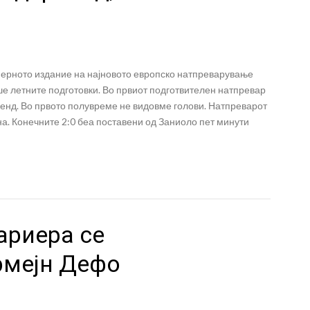
иерното издание на најновото европско натпреварување
е летните подготовки. Во првиот подготвителен натпревар
енд. Во првото полувреме не видовме голови. Натпреварот
на. Конечните 2:0 беа поставени од Заниоло пет минути
ариера се
рмејн Дефо