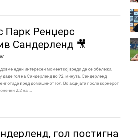
с Парк Ренџерс
ив Сандерленд 🎥
ал
овме еден интересен момент кој вреди да се обележи.
у даде гол на Сандерленд во 92. минута. Сандерленд
енг отиде пред домашниот гол. Во акцијата после корнерот
 конечни 2:2 на …
ндерленд, гол постигна