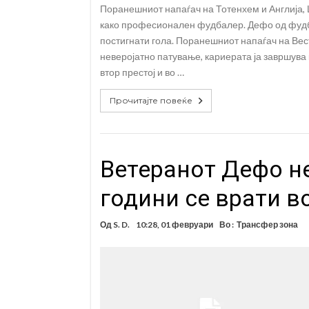
Поранешниот напаѓач на Тотенхем и Англија,
како професионален фудбалер. Дефо од фудба
постигнати гола. Поранешниот напаѓач на Вест
неверојатно патување, кариерата ја завршува
втор престој и во …
Прочитајте повеќе
Ветеранот Дефо не
години се врати в
Од
S. D.
10:28, 01 февруари
Во :
Трансфер зона