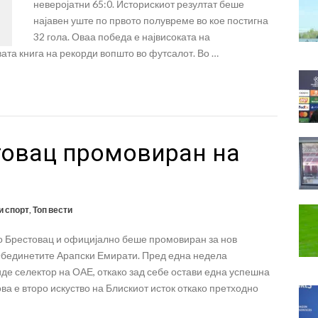
неверојатни 65:0. Историскиот резултат беше
најавен уште по првото полувреме во кое постигна
32 гола. Оваа победа е највисоката на
ата книга на рекорди вопшто во футсалот. Во …
товац промовиран на
и спорт
,
Топ вести
о Брестовац и официјално беше промовиран за нов
Обединетите Арапски Емирати. Пред една недела
де селектор на ОАЕ, откако зад себе остави една успешна
ва е второ искуство на Блискиот исток откако претходно