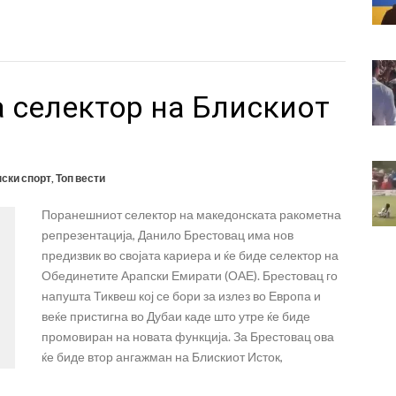
 селектор на Блискиот
ски спорт
,
Топ вести
Поранешниот селектор на македонската ракометна
репрезентација, Данило Брестовац има нов
предизвик во својата кариера и ќе биде селектор на
Обединетите Арапски Емирати (ОАЕ). Брестовац го
напушта Тиквеш кој се бори за излез во Европа и
веќе пристигна во Дубаи каде што утре ќе биде
промовиран на новата функција. За Брестовац ова
ќе биде втор ангажман на Блискиот Исток,