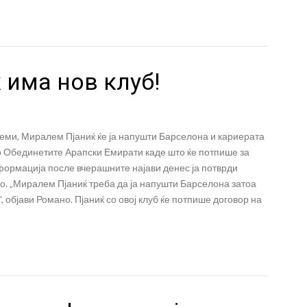
 има нов клуб!
еми, Миралем Пјаниќ ќе ја напушти Барселона и кариерата
о Обединетите Арапски Емирати каде што ќе потпише за
формација после вчерашните најави денес ја потврди
. „Миралем Пјаниќ треба да ја напушти Барселона затоа
 објави Романо. Пјаниќ со овој клуб ќе потпише договор на