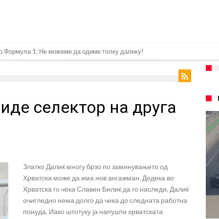
онот“ на Ливерпул за трансферот ан Бредли Баркола?
е со 0-2 на Ролан Гарос, а сега даде срамен коментар за него
иот рекорд: Мурињо добива засилување за 140 милиони евра!
биде селектор на друга
а Леао
а неверојатен стадион од 62 милиони евра? (Видео)
ојот на финалето на Светското првенство сака да замине
ушеви навивачите на Реал: Стигнува во Мадрид за потпис на договор
Златко Далиќ многу брзо по заминувањето од
 УФЦ-борец: Шпалир, музика и аплауз кој ги расплака сите (Видео)
Хрватска може да има нов ангажман. Додека во
ом усмрти фудбалери, а уште 12 се повредени
Хрватска го чека Славен Билиќ да го наследи, Далиќ
очигледно нема долго да чека до следната работна
понуда. Иако штотуку ја напушти хрватската