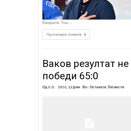
Емирати. Тоа …
Прочитајте повеќе
Ваков резултат не
победи 65:0
Од
S. D.
10:51, 12 јуни
Во :
Останати
,
Топ вести