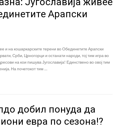
зна: Југославија живее
бединетите Арапски
ивее и на кошаркарските терени во Обединетите Арапски
рвати, Срби, Црногорци и останати народи, тој тим игра во
 дресови на кои пишува Југославија! Единствено во овој тим
енија. На почетокот тим …
лдо добил понуда да
иони евра по сезона!?