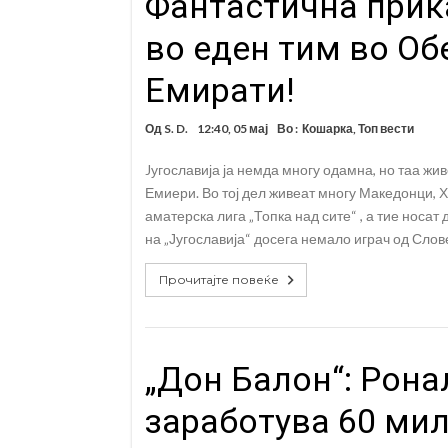
Фантастична прика
во еден тим во О
Емирати!
Од
S. D.
12:40, 05 мај
Во :
Кошарка
,
Топ вести
Jугославија ја немда многу одамна, но таа ж
Емиери. Во тој дел живеат многу Македонци, Х
аматерска лига „Топка над сите“ , а тие носат
на „Југославија“ досега немало играч од Слов
Прочитајте повеќе
„Дон Балон“: Рона
заработува 60 мил