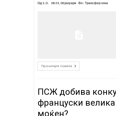
Од
S. D.
08:53, 08 јануари
Во :
Трансфер зона
Прочитајте повеќе
ПСЖ добива конку
француски велика
моќен?