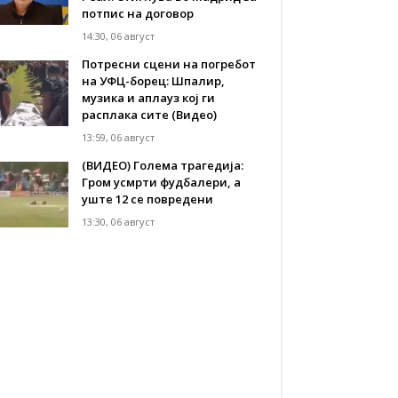
потпис на договор
14:30, 06 август
Потресни сцени на погребот
на УФЦ-борец: Шпалир,
музика и аплауз кој ги
расплака сите (Видео)
13:59, 06 август
(ВИДЕО) Голема трагедија:
Гром усмрти фудбалери, а
уште 12 се повредени
13:30, 06 август