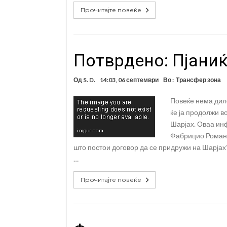
Прочитајте повеќе
Потврдено: Пјаниќ
Од
S. D.
14:03, 06 септември
Во :
Трансфер зона
Повеќе нема дил
ќе ја продолжи в
Шарјах. Оваа ин
Фабрицио Романо
што постои договор да се придружи на Шарјах“,
…
Прочитајте повеќе