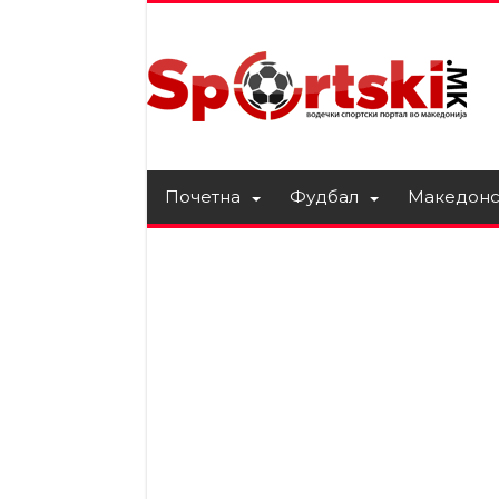
Почетна
Фудбал
Македонс