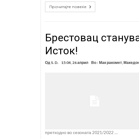
Прочитајте повеќе
Брестовац станува
Исток!
Од
S. D.
15:04, 26 април
Во :
Мак ракомет
,
Македон
претходно во сезоната 2021/2022 …