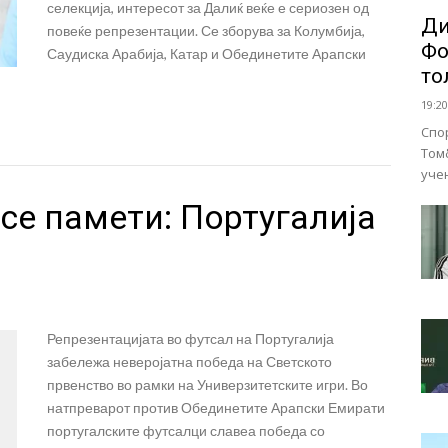
селекција, интересот за Далиќ веќе е сериозен од
Ди
повеќе репрезентации. Се зборува за Колумбија,
Фо
Саудиска Арабија, Катар и Обединетите Арапски
то
19:20
Спо
Том
уче
 се памети: Португалија
Репрезентацијата во футсал на Португалија
забележа неверојатна победа на Светското
првенство во рамки на Универзитетските игри. Во
натпреварот против Обединетите Арапски Емирати
португалските футсалци славеа победа со