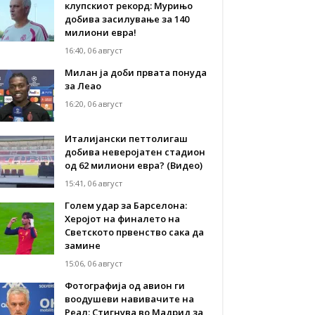
клупскиот рекорд: Мурињо
добива засилување за 140
милиони евра!
16:40, 06 август
Милан ја доби првата понуда
за Леао
16:20, 06 август
Италијански петтолигаш
добива неверојатен стадион
од 62 милиони евра? (Видео)
15:41, 06 август
Голем удар за Барселона:
Херојот на финалето на
Светското првенство сака да
замине
15:06, 06 август
Фотографија од авион ги
воодушеви навивачите на
Реал: Стигнува во Мадрид за