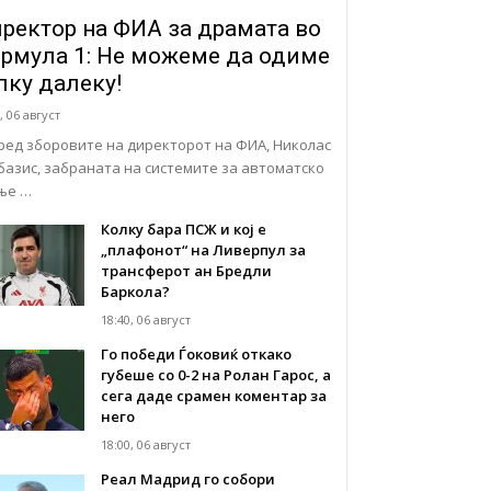
ректор на ФИА за драмата во
рмула 1: Не можеме да одиме
лку далеку!
, 06 август
ред зборовите на директорот на ФИА, Николас
базис, забраната на системите за автоматско
ње …
Колку бара ПСЖ и кој е
„плафонот“ на Ливерпул за
трансферот ан Бредли
Баркола?
18:40, 06 август
Го победи Ѓоковиќ откако
губеше со 0-2 на Ролан Гарос, а
сега даде срамен коментар за
него
18:00, 06 август
Реал Мадрид го собори