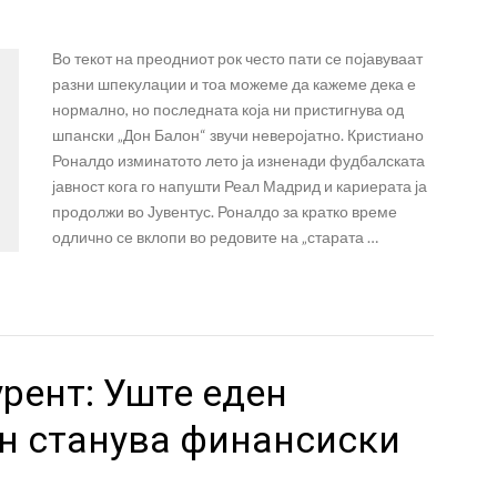
Во текот на преодниот рок често пати се појавуваат
разни шпекулации и тоа можеме да кажеме дека е
нормално, но последната која ни пристигнува од
шпански „Дон Балон“ звучи неверојатно. Кристиано
Роналдо изминатото лето ја изненади фудбалската
јавност кога го напушти Реал Мадрид и кариерата ја
продолжи во Јувентус. Роналдо за кратко време
одлично се вклопи во редовите на „старата …
рент: Уште еден
н станува финансиски