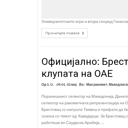
Универзитетските игри и втора според Гинисов
Прочитајте повеќе
Официјално: Брес
клупата на ОАЕ
Од
S. D.
09:01, 03 мај
Во :
Мак ракомет
,
Македонск
Поранешниот селектор на Македонија, Данил
селектор на ракометната репрезентација на 
Брестовац го напушти Тиквеш и прифати да би
сезона со тимот од Кавадарци. За Брестовац о
работеше во Саудиска Арабија. …