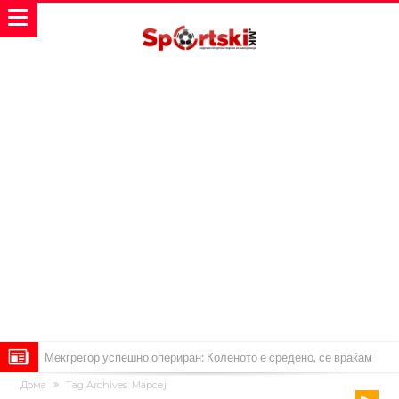
Мекгрегор успешно опериран: Коленото е средено, се враќам
Дома
Tag Archives: Марсеј
посилен од кога било
Ханси Флик не жали долго за Араухо, туку брзо најде замена во