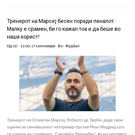
Тренерот на Марсеј бесен поради пеналот:
Малку е срамен, би го кажал тоа и да беше во
наша корист!
Од
SD
12:00, 17 септември
Во :
Фудбал
Тренерот на Олимпик Марсеј, Роберто де Зерби, даде свои
оценки за синоќешниот натпревар против Реал Мадрид што
се одигра на стадионот „Сантијаго Бернабеу“, во кој неговиот