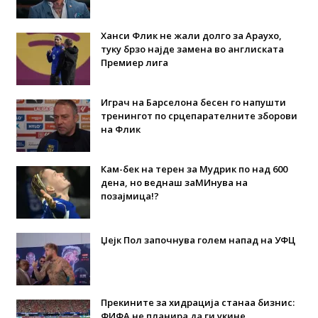
Ханси Флик не жали долго за Араухо,
туку брзо најде замена во англиската
Премиер лига
Играч на Барселона бесен го напушти
тренингот по срцепарателните зборови
на Флик
Кам-бек на терен за Мудрик по над 600
дена, но веднаш заМИнува на
позајмица!?
Џејк Пол започнува голем напад на УФЦ
Прекините за хидрација станаа бизнис:
ФИФА не планира да ги укине