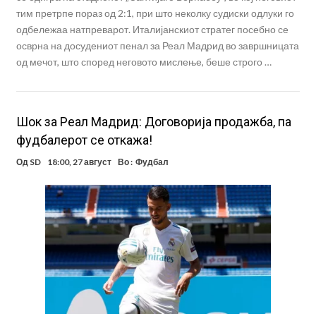
тим претрпе пораз од 2:1, при што неколку судиски одлуки го
одбележаа натпреварот. Италијанскиот стратег посебно се
осврна на досудениот пенал за Реал Мадрид во завршницата
од мечот, што според неговото мислење, беше строго …
Шок за Реал Мадрид: Договорија продажба, па
фудбалерот се откажа!
Од
SD
18:00, 27 август
Во :
Фудбал