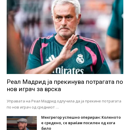
Реал Мадрид ја прекинува потрагата по
нов играч за врска
Управата на Реал Мадрид одлучила да ја прекине потрагата
по нов играч од средниот …
Мекгрегор успешно опериран: Коленото
е средено, се враќам посилен од кога
било