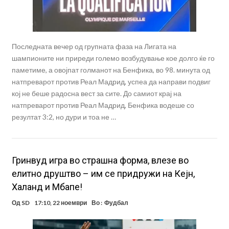
Последната вечер од групната фаза на Лигата на
шампионите ни приреди големо возбудување кое долго ќе го
паметиме, а овојпат голманот на Бенфика, во 98. минута од
натпреварот против Реал Мадрид, успеа да направи подвиг
кој не беше радосна вест за сите. До самиот крај на
натпреварот против Реал Мадрид, Бенфика водеше со
резултат 3:2, но дури и тоа не …
Гринвуд игра во страшна форма, влезе во
елитно друштво – им се придружи на Кејн,
Халанд и Мбапе!
Од
SD
17:10, 22 ноември
Во :
Фудбал