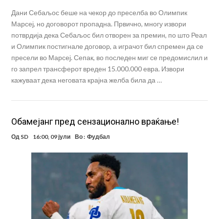
Дани Себаљос беше на чекор до преселба во Олимпик
Марсеј, но договорот пропадна. Првично, многу извори
потврдија дека Себаљос бил отворен за премин, по што Реал
и Олимпик постигнале договор, а играчот бил спремен да се
пресели во Марсеј. Сепак, во последен миг се предомислил и
го запрел трансферот вреден 15.000.000 евра. Извори
кажуваат дека неговата крајна желба била да …
Обамејанг пред сензационално враќање!
Од
SD
16:00, 09 јули
Во :
Фудбал