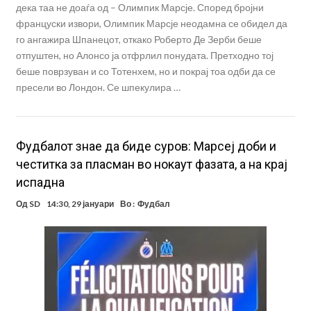
дека таа не доаѓа од – Олимпик Марсје. Според бројни
француски извори, Олимпик Марсје неодамна се обидел да
го ангажира Шпанецот, откако Роберто Де Зерби беше
отпуштен, но Алонсо ја отфрлил понудата. Претходно тој
беше поврзуван и со Тотенхем, но и покрај тоа одби да се
пресели во Лондон. Се шпекулира …
Фудбалот знае да биде суров: Марсеј доби и
честитка за пласман во нокаут фазата, а на крај
испадна
Од
SD
14:30, 29 јануари
Во :
Фудбал