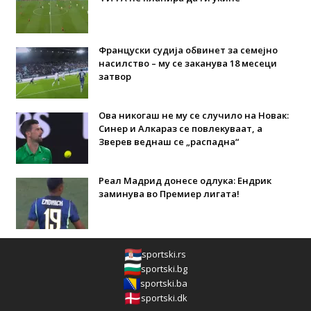
Француски судија обвинет за семејно
насилство – му се заканува 18 месеци
затвор
Ова никогаш не му се случило на Новак:
Синер и Алкараз се повлекуваат, а
Зверев веднаш се „распадна“
Реал Мадрид донесе одлука: Eндрик
заминува во Премиер лигата!
sportski.rs
sportski.bg
sportski.ba
sportski.dk