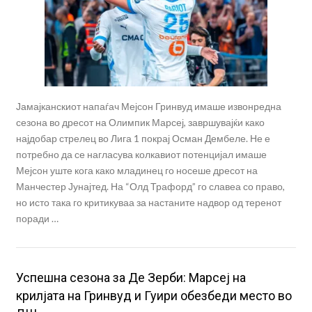
Јамајканскиот напаѓач Мејсон Гринвуд имаше извонредна
сезона во дресот на Олимпик Марсеј, завршувајќи како
најдобар стрелец во Лига 1 покрај Осман Дембеле. Не е
потребно да се нагласува колкавиот потенцијал имаше
Мејсон уште кога како младинец го носеше дресот на
Манчестер Јунајтед. На “Олд Трафорд” го славеа со право,
но исто така го критикуваа за настаните надвор од теренот
поради …
Успешна сезона за Де Зерби: Марсеј на
крилјата на Гринвуд и Гуири обезбеди место во