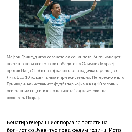
Мејсон Гринвуд игра сезоната од соништата. Англичанецот
постигна нови два гола во победата на Олимпик Марсеј
против Ница (1:5) и на тој начин стана водечки стрелец во
Лига 1 со 10 голови, а има и три асистенции. Интересно е што
Гринвуд е единствениот фудбалер кој има над 10 голови и
асистенции во „лигите на петицата“ од почетокот на
сезоната. Покрај …
Бенатија вчерашниот пораз го потсети на
болниот со Јувентус пред седум години: Исто