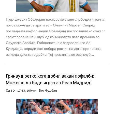
Пјер-Емерик Обамејанг наскоро ќе стане слободен играч, а
потоа може да се врати во – Олимпик Марсеј! Според
последните информации Обамејанг воспоставил контакт со
својот поранешен клуб, од кој минатото лето премина во
Саудиска Арабија. Габонецот не е задоволен во Ал
Куадисија, поради што побара раскин на договорот и сега
изгледа дека ќе го добие. Тој пристигна во овој клуб …
Гринвуд ретко кога добил вакви пофалби:
Можеше да биде играч за Реал Мадрид!
Од
SD
17:43, 10 јуни
Во :
Фудбал