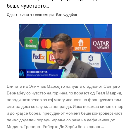
беше чувството…
Од
SD
17:30, 17 септември
Во :
Фудбал
Екипата на Олимпик Марсеј го напушти стадионот Сантјаго
Бернабеу со чувство на горчина по поразот од Реал Мадрид,
поради натпревар во кој многу членови на францускиот тим
сметаа дека се случила неправда. Иако покажаа силен отпор
и до крај се бореа, пресудниот момент беше контроверзниот
пенал доделен поради играње со рака на дефанзивецот
Медина. Тренерот Роберто Де Зерби бев веднаш …