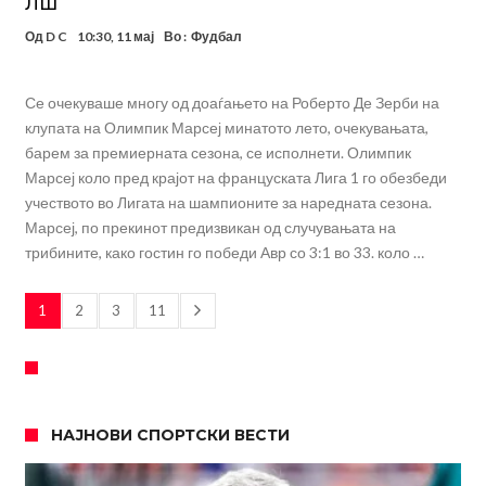
ЛШ
Од
D C
10:30, 11 мај
Во :
Фудбал
Се очекуваше многу од доаѓањето на Роберто Де Зерби на
клупата на Олимпик Марсеј минатото лето, очекувањата,
барем за премиерната сезона, се исполнети. Олимпик
Марсеј коло пред крајот на француската Лига 1 го обезбеди
учеството во Лигата на шампионите за наредната сезона.
Марсеј, по прекинот предизвикан од случувањата на
трибините, како гостин го победи Авр со 3:1 во 33. коло …
1
2
3
11
НАЈНОВИ СПОРТСКИ ВЕСТИ