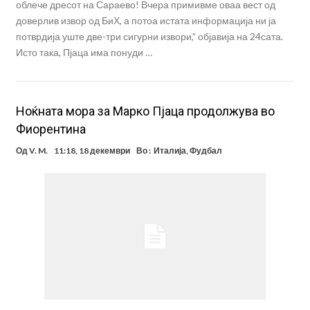
облече дресот на Сараево! Вчера примивме оваа вест од
доверлив извор од БиХ, а потоа истата информација ни ја
потврдија уште две-три сигурни извори,” објавија на 24сата.
Исто така, Пјаца има понуди …
Ноќната мора за Марко Пјаца продолжува во
Фиорентина
Од
V. M.
11:18, 18 декември
Во :
Италија
,
Фудбал