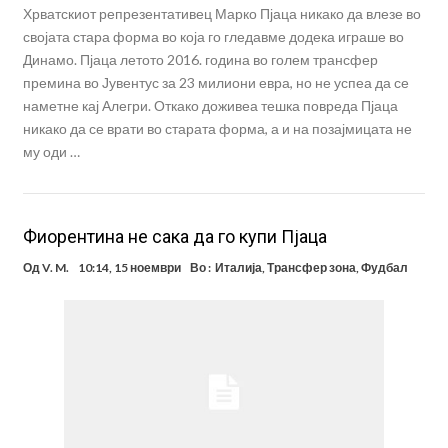
Хрватскиот репрезентативец Марко Пјаца никако да влезе во
својата стара форма во која го гледавме додека играше во
Динамо. Пјаца летото 2016. година во голем трансфер
премина во Јувентус за 23 милиони евра, но не успеа да се
наметне кај Алегри. Откако доживеа тешка повреда Пјаца
никако да се врати во старата форма, а и на позајмицата не
му оди …
Фиорентина не сака да го купи Пјаца
Од
V. M.
10:14, 15 ноември
Во :
Италија
,
Трансфер зона
,
Фудбал