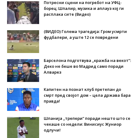
Потресни сцени на погребот на УФЦ-
борец: Шпалир, музика и аплауз кој ги
расплака сите (Видео)
(ВИДЕО) Голема трагедија: Гром усмрти
фудбалери, а уште 12 се повредени
Барселона подготвува „кражба на векот“:
Деко не беше во Мадрид само поради
Алварез
Капитен на познат клуб претепан до
смрт пред својот дом – цела држава бара
правда!
Шпанија „трепери“ поради нешто што се
чекаше со недели: Винисиус Жуниор
одлучи!