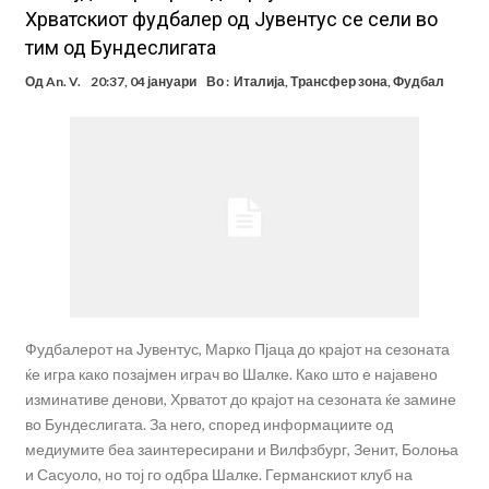
Хрватскиот фудбалер од Јувентус се сели во
тим од Бундеслигата
Од
An. V.
20:37, 04 јануари
Во :
Италија
,
Трансфер зона
,
Фудбал
Фудбалерот на Јувентус, Марко Пјаца до крајот на сезоната
ќе игра како позајмен играч во Шалке. Како што е најавено
изминативе денови, Хрватот до крајот на сезоната ќе замине
во Бундеслигата. За него, според информациите од
медиумите беа заинтересирани и Вилфзбург, Зенит, Болоња
и Сасуоло, но тој го одбра Шалке. Германскиот клуб на