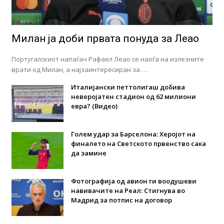
Милан ја доби првата понуда за Леао
Португалскиот напаѓач Рафаел Леао се наоѓа на излезните
врати од Милан, а најзаинтересиран за …
Италијански петтолигаш добива
неверојатен стадион од 62 милиони
евра? (Видео)
Голем удар за Барселона: Херојот на
финалето на Светското првенство сака
да замине
Фотографија од авион ги воодушеви
навивачите на Реал: Стигнува во
Мадрид за потпис на договор