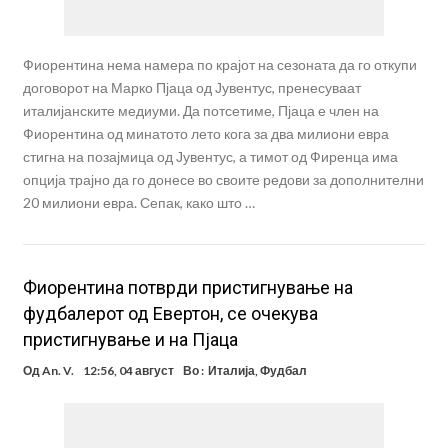
Фиорентина нема намера по крајот на сезоната да го откупи
договорот на Марко Пјаца од Јувентус, пренесуваат
италијанските медиуми. Да потсетиме, Пјаца е член на
Фиорентина од минатото лето кога за два милиони евра
стигна на позајмица од Јувентус, а тимот од Фиренца има
опција трајно да го донесе во своите редови за дополнителни
20 милиони евра. Сепак, како што …
Фиорентина потврди пристигнување на
фудбалерот од Евертон, се очекува
пристигнување и на Пјаца
Од
An. V.
12:56, 04 август
Во :
Италија
,
Фудбал