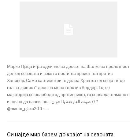
Марко Пјаца игра одлично во дресот на Шалке во пролетниот
дел од сезоната и веќе го постигна првиот гол против
Хановер. Само сантиметри го делеа Хрватот од својот втор
гол во „синиот“ дрес на мечот против Вердер. Тој со
мајсторија се ослободи од противникот, го совлада голманот
и почна да слави, но… صوت العارضة يا اخوان ?? ?
@marko_pjaca20 its …
Си најде мир барем до крајот на сезоната: