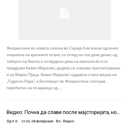
Фиорентина во новата сезона во Серија А ќе влезе одлично
покриена на крилните позии, со оглед на тоа дека денес од
таборот на Виола е потврдено дека на екипата ќе и се
придружи Кевин Миралас, додека се очекува пристигнување
и на Марко Пјаца. Кевин Миралас оддамна стана вишок на
„Гудисон Парк“, а Белгиецот во Фиорентина стигнува
првобитно на позајмица од …
Видео: Почна да слави после мајсторијата, но…
Од
P. K.
15:36, 08 февруари
Во :
Видео