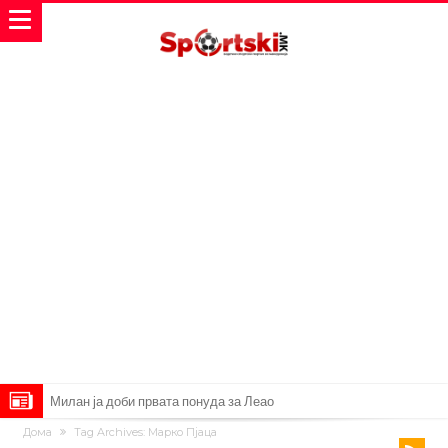
Милан ја доби првата понуда за Леао
Дома
Tag Archives: Марко Пјаца
Италијански петтолигаш добива неверојатен стадион од 62