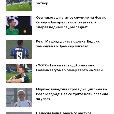
затвор
Ова никогаш не му се случило на Новак:
Синер и Алкараз се повлекуваат, а
Зверев веднаш се „распадна“
Реал Мадрид донесе одлука: Eндрик
заминува во Премиер лигата!
(ФОТО) Тажна вест од Аргентина:
Голема загуба во семејството на Меси
Мурињо воведува строга дисциплина во
Реал Мадрид: Ова се трите нови правила
за успех
Целосна војна: Барса го растура