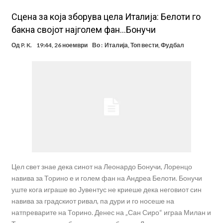
Сцена за која зборува цела Италија: Белоти го
бакна својот најголем фан…Бонучи
Од
P. K.
19:44, 26 ноември
Во :
Италија
,
Топ вести
,
Фудбал
Цел свет знае дека синот на Леонардо Бонучи, Лоренцо
навива за Торино е и голем фан на Андреа Белоти. Бонучи
уште кога играше во Јувентус не криеше дека неговиот син
навива за градскиот ривал, па дури и го носеше на
натпреварите на Торино. Денес на „Сан Сиро“ играа Милан и