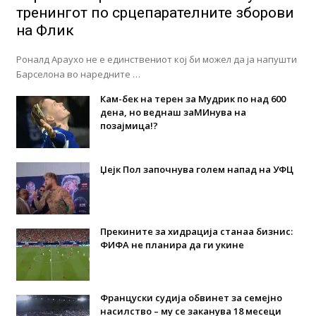
тренингот по срцепарателните зборови
на Флик
Роналд Араухо не е единствениот кој би можел да ја напушти
Барселона во наредните …
Кам-бек на терен за Мудрик по над 600
дена, но веднаш заМИнува на
позајмица!?
Џејк Пол започнува голем напад на УФЦ
Прекините за хидрација станаа бизнис:
ФИФА не планира да ги укине
Француски судија обвинет за семејно
насилство – му се заканува 18 месеци