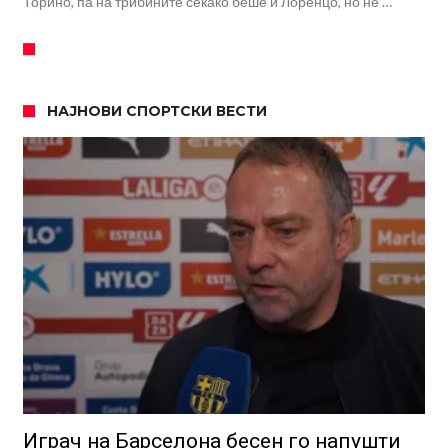
Торино, па на трибините секако беше и Лоренцо, но не …
НАЈНОВИ СПОРТСКИ ВЕСТИ
Играч на Барселона бесен го напушти