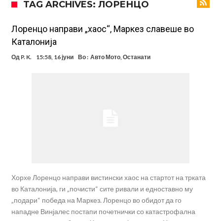
TAG ARCHIVES: ЛОРЕНЦО
заМИнува на позајмица!?
Џејк Пол започнува голем напад на УФЦ
Прекините за хидрација станаа бизнис: ФИФА не планира да ги
Лоренцо направи „хаос“, Маркез славеше во
Каталонија
укине
Француски судија обвинет за семејно насилство – му се заканува
Од
P. K.
15:58, 16 јуни
Во :
Авто Мото
,
Останати
18 месеци затвор
Ова никогаш не му се случило на Новак: Синер и Алкараз се
повлекуваат, а Зверев веднаш се „распадна“
Реал Мадрид донесе одлука: Eндрик заминува во Премиер
лигата!
(ФОТО) Тажна вест од Аргентина: Голема загуба во семејството
на Меси
Мурињо воведува строга дисциплина во Реал Мадрид: Ова се
трите нови правила за успех
Целосна војна: Барса го растура најважниот летен трансфер на
Атлетико?!
Хорхе Лоренцо направи вистински хаос на стартот на трката
во Каталонија, ги „почисти“ сите ривали и едноставно му
„подари“ победа на Маркез. Лоренцо во обидот да го
нападне Винјалес постапи почетнички со катастрофална