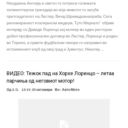
Неодамна Англија и светот го потресе големата
хеликоптерска трагедија во која животот го загуби
претседателот на Лестер, Вичај Шривадханапраба. Сега
реномираниот италијански медиум, Туто Меркато“ објави
интервју со Давиде Лоренцо кој келнер во еден ресторан
добил професионален договор во Лестер. Лоренцо е роден
во Торино, а првите фудбалски чекори го направил во
истоимениот клуб од овој град и Јувентус. Неколку …
ВИДЕО: Тежок пад на Хорхе Лоренцо – летаа
парчиња од неговиот мотор!
Од
S. D.
13:19, 05 октомври
Во :
Авто Мото