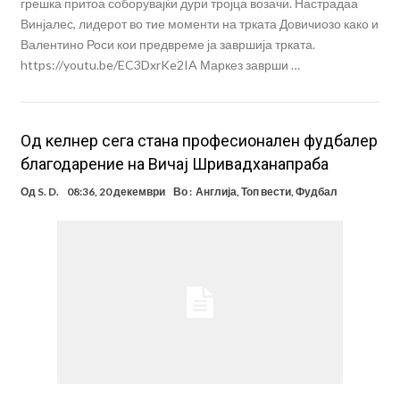
грешка притоа соборувајќи дури тројца возачи. Настрадаа
Винјалес, лидерот во тие моменти на трката Довичиозо како и
Валентино Роси кои предвреме ја завршија трката.
https://youtu.be/EC3DxrKe2IA Маркез заврши …
Од келнер сега стана професионален фудбалер
благодарение на Вичај Шривадханапраба
Од
S. D.
08:36, 20 декември
Во :
Англија
,
Топ вести
,
Фудбал