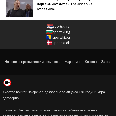
најважниот летен трансфер на
Атлетико?!
sportski.rs
sportski.bg
sportski.ba
sportski.dk
Најнови спортски вести и резултати
Маркетинг
Контакт
За нас
Учество во игри на среќа е дозволено за лица со 18+ години. Играј
одговорно!
Согласно Законот за игрите на среќа и за забавните игри не е
дозволено физичко лице да учествува во странски игри на среќа, во