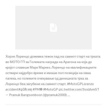
Хорхе Лоренцо доживеа тежок пад на самиот старт на трката
во МОТО ГП за Големата награда на Арагона на која до
крајот славеше Марк Маркез. Лоренцо на квалификациите
оствари најдобро време и имаше пол позиција на оваа
патека, но големите очекување од денешната трка за
Лоренцо беа загубени на самиот старт. #MotoGPLorenzo
accident#อุบัติเหตุ #PM⚽ #MotoGP pic.twitter.com/3soizlvmST
— Pramuk Bangsomboon (@pramuk2000) …