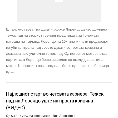
Шпанскиот возач на Дукати, Хорхе Лоренцо денес доживеа
тежок пад на вториот тренинг пред трката за Големата
награда на Тајланд. Лоренцо на 15-тина минути пред крајот
изгуби контрола над своето Дукати во третата кривина и
доживеа исклучително тежок пад. Од неговиот мотор летаа
парчиња, а Лоренцо беше исфрлен на околу дваесетина
метри. Шпанскиот возач веднаш беше пренесен во болница
од …
Најлошиот старт во неговата кариера: Тежок
пад на Лоренцо уште на првата кривина
(ВИДЕО)
Од
S. D.
17:26, 23 септември
Во :
Авто Мото