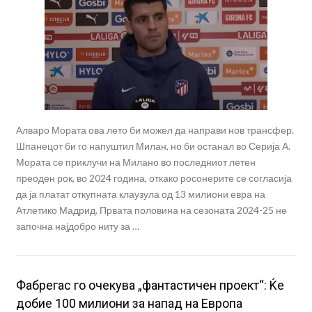
Алваро Мората ова лето би можел да направи нов трансфер.
Шпанецот би го напуштил Милан, но би останал во Серија А.
Мората се приклучи на Милано во последниот летен
преоден рок, во 2024 година, откако росонерите се согласија
да ја платат откупната клаузула од 13 милиони евра на
Атлетико Мадрид. Првата половина на сезоната 2024-25 не
започна најдобро ниту за …
Фабрегас го очекува „фантастичен проект“: Ќе
добие 100 милиони за напад на Европа