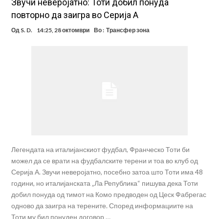
Звучи неверојатно: Тоти добил понуда
повторно да заигра во Серија А
Од
S. D.
14:25, 28 октомври
Во :
Трансфер зона
Легендата на италијанскиот фудбал, Франческо Тоти би
можел да се врати на фудбалските терени и тоа во клуб од
Серија А. Звучи неверојатно, посебно затоа што Тоти има 48
години, но италијанската „Ла Република“ пишува дека Тоти
добил понуда од тимот на Комо предводен од Цеск Фабрегас
одново да заигра на терените. Според информациите на
Тоти му бил понуден договор …