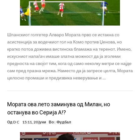
Шпанскиот голгетер Алваро Мората прво се истакна со
асистенција за водечкиот гол на Комо против Џенова, но
кратко потоа доживеа вистинска бламажа на теренот. Имено,
искусниот напаѓач имаше златна можност да ја зголеми
предноста на својот тим, кога од само неколку метри се најде
сам пред празна мрежа. Наместо да ја затресе целта, Мората
целосно промаши и предизвика неверување и …
Мората ова лето заминува од Милан, но
останува во Серија А!?
Од
D C
15:11, 20 јуни
Во :
Фудбал