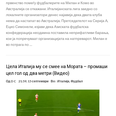
првенство помеѓу фудбалерите на Милан и Комо во
Австралија се откажани. Италијанската лига заедно со
локалните организатори денес најавија дека двата клуба
нема да настапат во Австралија. Претседателот на Серија А,
Ецио Симонели, изјави дека Азиската фудбалска
конфедерација неодамна поставила неприфатливи барања,
кои ја попречуваат организацијата на натпреварот. Милан е
во потрага по …
Цела Италија му се смее на Мората – промаши
цел гол од два метри (Видео)
Од
D C
21:59, 15 септември
Во :
Италија
,
Фудбал