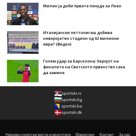
Милан ја доби првата понуда за Леао
Италијански петтолигаш добива
неверојатен стадион од 62 милиони
евра? (Видео)
Голем удар за Барселона: Херојот на
финалето на Светското првенство сака
да замине
sportski.rs
sportski.bg
sportski.ba
sportski.dk
Најнови спортски вести и резултати
Маркетинг
Контакт
За нас