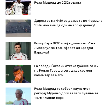
Реал Мадрид до 2032 година
Директор на ФИА за драмата во Формула
1: Не можеме да одиме толку далеку!
Колку бара ПСЖ и кој е „плафонот“ на
Ливерпул за трансферот ан Бредли
Баркола?
Го победи Ѓоковиќ откако губеше со 0-2
на Ролан Гарос, а сега даде срамен
коментар за него
Реал Мадрид го собори клупскиот
рекорд: Мурињо добива засилување за
140 милиони евра!