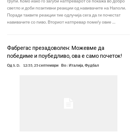
групи. Комо иако го загуби натпреварот се покажа во добро
светло и доби позитивни реакции од навивачите на Наполи.
Поради таквите реакции тие одлучија сега да ги почестат
навивачите со пиво. Вториот натпревар помеѓу овие …
Фабрегас презадоволен: Можевме да
победиме и поубедливо, ова е само почеток!
Од
S. D.
12:55, 25 септември
Во :
Италија
,
Фудбал