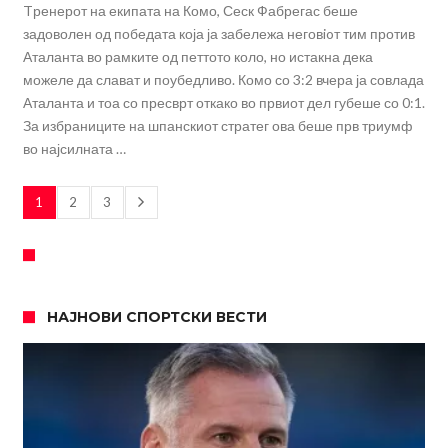
Tренерот на екипата на Комо, Сеск Фабрегас беше
задоволен од победата која ја забележа неговioт тим против
Аталанта во рамките од петтото коло, но истакна дека
можеле да слават и поубедливо. Комо со 3:2 вчера ја совлада
Аталанта и тоа со пресврт откако во првиот дел губеше со 0:1.
За избраниците на шпанскиот стратег ова беше прв триумф
во најсилната …
1
2
3
НАЈНОВИ СПОРТСКИ ВЕСТИ