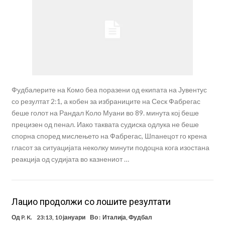
Фудбалерите на Комо беа поразени од екипата на Јувентус
со резултат 2:1, а кобен за избраниците на Сеск Фабрегас
беше голот на Рандал Коло Муани во 89. минута кој беше
прецизен од пенал. Иако таквата судиска одлука не беше
спорна според мислењето на Фабрегас, Шпанецот го крена
гласот за ситуацијата неколку минути подоцна кога изостана
реакција од судијата во казнениот …
Лацио продолжи со лошите резултати
Од
P. K.
23:13, 10 јануари
Во :
Италија
,
Фудбал