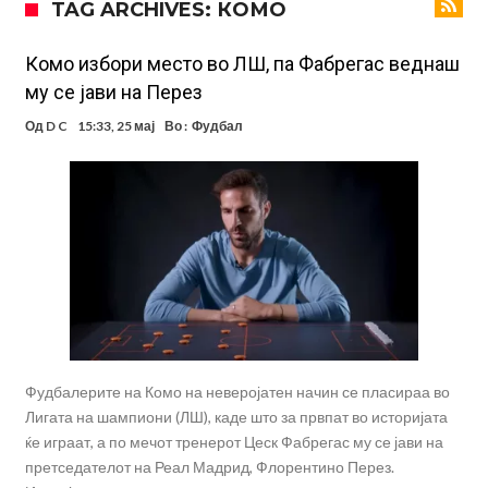
TAG ARCHIVES: КОМО
година
Директор на ФИА за драмата во Формула 1: Не можеме да одиме
толку далеку!
Колку бара ПСЖ и кој е „плафонот“ на Ливерпул за трансферот
Комо избори место во ЛШ, па Фабрегас веднаш
му се јави на Перез
ан Бредли Баркола?
Го победи Ѓоковиќ откако губеше со 0-2 на Ролан Гарос, а сега
Од
D C
15:33, 25 мај
Во :
Фудбал
даде срамен коментар за него
Реал Мадрид го собори клупскиот рекорд: Мурињо добива
засилување за 140 милиони евра!
Милан ја доби првата понуда за Леао
Италијански петтолигаш добива неверојатен стадион од 62
милиони евра? (Видео)
Голем удар за Барселона: Херојот на финалето на Светското
првенство сака да замине
Фудбалерите на Комо на неверојатен начин се пласираа во
Лигата на шампиони (ЛШ), каде што за првпат во историјата
ќе играат, а по мечот тренерот Цеск Фабрегас му се јави на
претседателот на Реал Мадрид, Флорентино Перез.