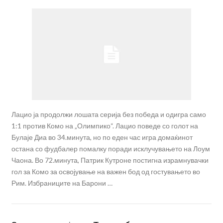
Лацио ја продолжи лошата серија без победа и одигра само
1:1 против Комо на „Олимпико“. Лацио поведе со голот на
Булаје Диа во 34.минута, но по еден час игра домаќинот
остана со фудбалер помалку поради исклучувањето на Лоум
Чаона. Во 72.минута, Патрик Кутроне постигна израмнувачки
гол за Комо за освојување на важен бод од гостувањето во
Рим. Избраниците на Барони …