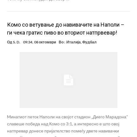
Комо со ветување до навивачите на Наполи –
ги чека гратис пиво во вториот натпрвевар!
Од
S. D.
09:34, 08 октомври
Во :
Италија
,
Фудбал
Mинатиот петок Наполи на својот стадион „Диего Марадона“
славеше победа над Комо со 3:1, а интересно е што овој
натпревар донесе пријателство помеѓу двете навивачки