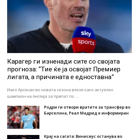
Карагер ги изненади сите со својата
прогноза: “Тие ќе ја освојат Премиер
лигата, а причината е едноставна”
Иако Арсенал во новата сезона влезе како актуелен
шампион на Англија за првпат по …
Родри ги отвори вратите за трансфер во
Барселона, Реал Мадрид е информиран
Крај на сагата: Винисиус останува во