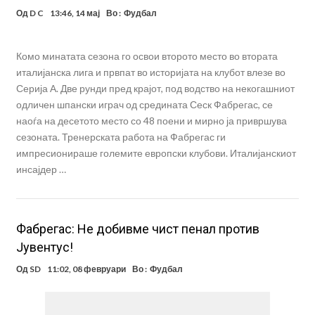
Од
D C
13:46, 14 мај
Во :
Фудбал
Комо минатата сезона го освои второто место во втората
италијанска лига и првпат во историјата на клубот влезе во
Серија А. Две рунди пред крајот, под водство на некогашниот
одличен шпански играч од средината Сеск Фабрегас, се
наоѓа на десетото место со 48 поени и мирно ја привршува
сезоната. Тренерската работа на Фабрегас ги
импресионираше големите европски клубови. Италијанскиот
инсајдер …
Фабрегас: Не добивме чист пенал против
Јувентус!
Од
SD
11:02, 08 февруари
Во :
Фудбал