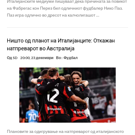
Италијанските медиуми пишуваат дека причината за повикот
на Фабрегас кон Перез бил одличниот фудбалер Нико Паз.
Паз игра одлично во дресот на калчолигашот …
Ништо од планот на Италијанците: Откажан
натпреварот во Австралија
Од
SD
20:00, 23 декември
Во :
Фудбал
Плановите за одигрување на натпреварот од италијанското