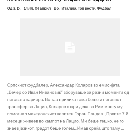
Од
S. D.
14:48, 04 април
Во :
Италија
,
Топ вести
,
Фудбал
Српскиот фудбалер, Александар Коларов во емисијата
„Вечер со Иван Инвановиќ“ зборуваше за разни моменти од
неговата кариера. Во таа прилика тема беше и неговиот
трансфер во Лацио, Коларов откри дека во Рим многу му
помогнал македонскиот капитен Горан Пандев. „Првите 7-8
месеци живеев во кампот на Лацио. Ми беше тешко, не го
знаев јазикот, градот беше голем…Имав среќа што таму …