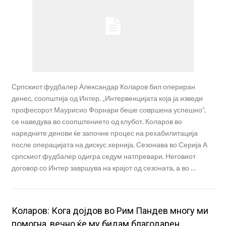
Српскиот фудбалер Александар Коларов бил опериран
денес, соопштија од Интер. „Интервенцијата која ја изведи
професорот Маурисио Форнари беше совршена успешно“,
се наведува во соопштението од клубот. Коларов во
наредните денови ќе започне процес на рехабилитација
после операцијата на дискус хернија. Сезонава во Серија А
српскиот фудбалер одигра седум натпревари. Неговиот
договор со Интер завршува на крајот од сезоната, а во …
Коларов: Кога дојдов во Рим Пандев многу ми
помогна, вечно ќе му бидам благодарен