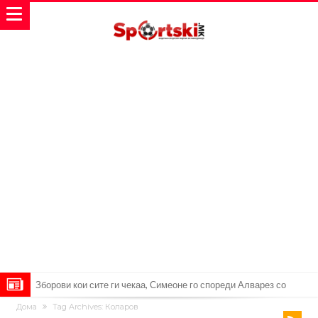
Реал Мадрид ја прекинува потрагата по нов играч за врска
Дома
Tag Archives: Коларов
Мекгрегор успешно опериран: Коленото е средено, се враќам