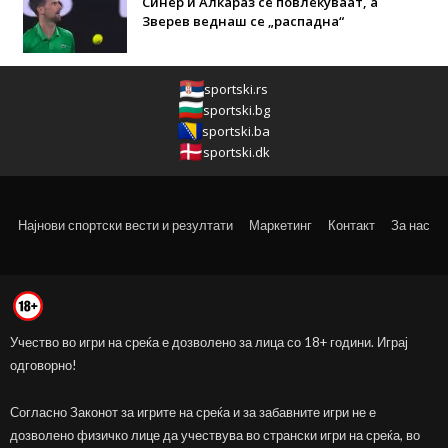
Синер и Алкараз се повлекуваат, а
Зверев веднаш се „распадна“
sportski.rs
sportski.bg
sportski.ba
sportski.dk
Најнови спортски вести и резултати
Маркетинг
Контакт
За нас
Учество во игри на среќа е дозволено за лица со 18+ години. Играј
одговорно!
Согласно Законот за игрите на среќа и за забавните игри не е
дозволено физичко лице да учествува во странски игри на среќа, во