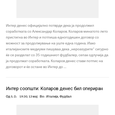
Интер денес официјално потврди дека ја продолжил
соработката со Александар Коларов. Коларов минатото лето
пристигна во Интер и потпиша едногодишен договор со
можност за продолжување на уште една година. Иако
италијанските медиуми пишуваа дека „нероаѕурите“ сигурно
ќе се разделат со 35-годишниот фудбалер, сепак одлучија да
ја продолжат соработката. Коларов денес стави потпис на
договорот и ќе остане во Интер до …
Интер соопшти: Коларов денес бил опериран
Од
S. D.
19:30, 13 мај
Во :
Италија
,
Фудбал