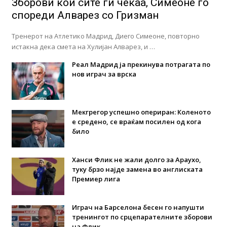
Зборови кои сите ги чекаа, Симеоне го
спореди Алварез со Гризман
Тренерот на Атлетико Мадрид, Диего Симеоне, повторно
истакна дека смета на Хулијан Алварез, и …
Реал Мадрид ја прекинува потрагата по
нов играч за врска
Мекгрегор успешно опериран: Коленото
е средено, се враќам посилен од кога
било
Ханси Флик не жали долго за Араухо,
туку брзо најде замена во англиската
Премиер лига
Играч на Барселона бесен го напушти
тренингот по срцепарателните зборови
на Флик