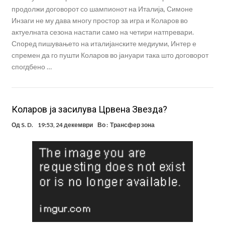
продолжи договорот со шампионот на Италија, Симоне
Инзаги не му дава многу простор за игра и Коларов во
актуелната сезона настапи само на четири натпревари.
Според пишувањето на италијанските медиуми, Интер е
спремен да го пушти Коларов во јануари така што договорот
спогдбено …
Коларов ја засилува Црвена Звезда?
Од
S. D.
19:53, 24 декември
Во :
Трансфер зона