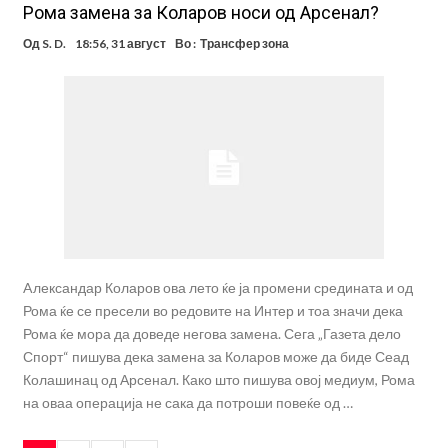
Рома замена за Коларов носи од Арсенал?
Од
S. D.
18:56, 31 август
Во :
Трансфер зона
Aлександар Коларов ова лето ќе ја промени средината и од
Рома ќе се пресели во редовите на Интер и тоа значи дека
Рома ќе мора да доведе негова замена. Сега „Газета дело
Спорт“ пишува дека замена за Коларов може да биде Сеад
Колашинац од Арсенал. Како што пишува овој медиум, Рома
на оваа операција не сака да потроши повеќе од …