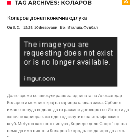
TAG ARCHIVES: КОЛАРОВ
посилен од кога било
Ханси Флик не жали долго за Араухо, туку брзо најде замена во
англиската Премиер лига
Играч на Барселона бесен го напушти тренингот по
Коларов донел конечна одлука
срцепарателните зборови на Флик
Кам-бек на терен за Мудрик по над 600 дена, но веднаш
Од
S. D.
15:28, 10 февруари
Во :
Италија
,
Фудбал
заМИнува на позајмица!?
Џејк Пол започнува голем напад на УФЦ
Прекините за хидрација станаа бизнис: ФИФА не планира да ги
укине
Француски судија обвинет за семејно насилство – му се заканува
18 месеци затвор
Ова никогаш не му се случило на Новак: Синер и Алкараз се
повлекуваат, а Зверев веднаш се „распадна“
Долго време се шпекулираше за иднината на Александар
Коларов и можниот крај на кариерата оваа зима. Србинот
имаше понуда веднаш да го раскине договорот со Интер и да
започне кариера како еден од скаутите на италијанскиот
клуб. Меѓутоа како што пишува „Кориере дело Спорт“ од тоа
нема да има ништо и Коларов ќе продолжи да игра до лето.