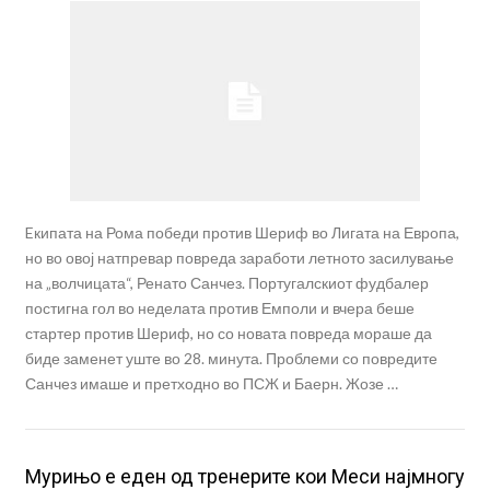
Eкипата на Рома победи против Шериф во Лигата на Европа,
но во овој натпревар повреда заработи летното засилување
на „волчицата“, Ренато Санчез. Португалскиот фудбалер
постигна гол во неделата против Емполи и вчера беше
стартер против Шериф, но со новата повреда мораше да
биде заменет уште во 28. минута. Проблеми со повредите
Санчез имаше и претходно во ПСЖ и Баерн. Жозе …
Мурињо е еден од тренерите кои Меси најмногу