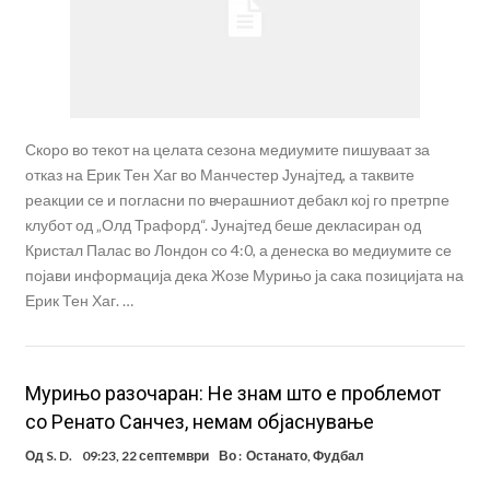
Скоро во текот на целата сезона медиумите пишуваат за
отказ на Ерик Тен Хаг во Манчестер Јунајтед, а таквите
реакции се и погласни по вчерашниот дебакл кој го претрпе
клубот од „Олд Трафорд“. Јунајтед беше декласиран од
Кристал Палас во Лондон со 4:0, а денеска во медиумите се
појави информација дека Жозе Мурињо ја сака позицијата на
Ерик Тен Хаг. …
Мурињо разочаран: Не знам што е проблемот
со Ренато Санчез, немам објаснување
Од
S. D.
09:23, 22 септември
Во :
Останато
,
Фудбал