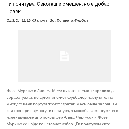
ги почитува: Секогаш е смешен, но е добар
човек
Од
S. D.
11:13, 05 април
Во :
Останато
,
Фудбал
Жозе Мурињо и Лионел Меси никогаш немале прилика да
соработуваат, но аргентинскиот фудбалер исклучително
многу го цени португалскиот стратег. Меси беше запрашан
кои тренери најмногу ги почитува, а можеби за многумина е
изненадување што покрај Сер Алекс Фергусон и Жозе
Мурињо се најде во неговиот избор. „Ги почитувам сите