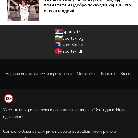
планетата најдобро покажува кој е и што
е Лука Модриќ
sportski.rs
sportski.bg
sportski.ba
sportski.dk
Најнови спортски вести и резултати
Маркетинг
Контакт
За нас
Учество во игри на среќа е дозволено за лица со 18+ години. Играј
одговорно!
Согласно Законот за игрите на среќа и за забавните игри не е