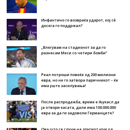
Инфантино го возвраќа ударот, кој сè
досега го поддржал?
„Влегувам на стадионот за да го
разнесам Меси со четири бомби“
Реал потроши повеќе од 200 милиони
евра, но не го затвора паричникот – ќе
има уште засилувања!
После распродажба, време е Њукасл да
ја отвори касата, дали има 100.000.000
евра за да ги задоволи Германците?
Ова што се случи на другиот крај од