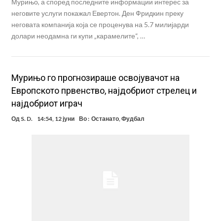
Мурињо, а според последните информации интерес за
неговите услуги покажал Евертон. Ден Фридкин преку
неговата компанија која се проценува на 5.7 милијарди
долари неодамна ги купи „карамелите“, …
Мурињо го прогнозираше освојувачот на
Европското првенство, најдобриот стрелец и
најдобриот играч
Од
S. D.
14:54, 12 јуни
Во :
Останато
,
Фудбал