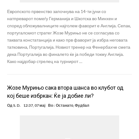
Европското првенство започнува на 14-ти јуни со
натпреварот помеѓу Германија и Шкотска во Минхен и
според обложувалниците најголем фаворит е Англија. Сепак,
португалскиот стратег Жозе Мурињо не се согласува со
таквата констатанција и како прв фаворит ја избра неговата
татковина, Португалија. Новиот тренер на Фенербахче смета
дека Португалија во финалето ќе ја победи токму Англија.
Како најдобар стрелец на турнирот …
Жозе Мурињо сака втора шанса во клубот од
кој беше избркан: Ќе ја добие ли?
Од
S. D.
12:37, 07 мај
Во :
Останато
,
Фудбал