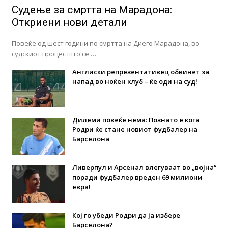
Судење за смртта на Марадона:
Откриени нови детали
Повеќе од шест години по смртта на Диего Марадона, во
судскиот процес што се …
Англиски репрезентативец обвинет за
напад во ноќен клуб – ќе оди на суд!
Дилеми повеќе нема: Познато е кога
Родри ќе стане новиот фудбалер на
Барселона
Ливерпул и Арсенал влегуваат во „војна“
поради фудбалер вреден 69 милиони
евра!
Кој го убеди Родри да ја избере
Барселона?