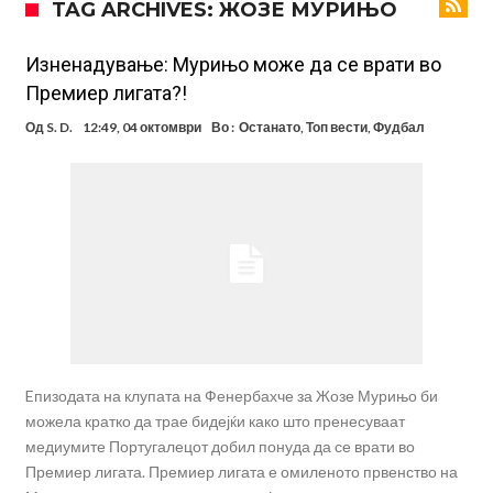
TAG ARCHIVES: ЖОЗЕ МУРИЊО
фудбалер на Барселона
Ливерпул и Арсенал влегуваат во „војна“ поради фудбалер
вреден 69 милиони евра!
Кој го убеди Родри да ја избере Барселона?
Изненадување: Мурињо може да се врати во
Премиер лигата?!
Инфантино го возвраќа ударот, кој сè досега го поддржал?
Од
S. D.
12:49, 04 октомври
Во :
Останато
,
Топ вести
,
Фудбал
„Влегувам на стадионот за да го разнесам Меси со четири бомби“
Реал потроши повеќе од 200 милиони евра, но не го затвора
паричникот – ќе има уште засилувања!
После распродажба, време е Њукасл да ја отвори касата, дали
има 100.000.000 евра за да ги задоволи Германците?
Ова што се случи на другиот крај од планетата најдобро покажува
кој е и што е Лука Модриќ
Eпизодата на клупата на Фенербахче за Жозе Мурињо би
можела кратко да трае бидејќи како што пренесуваат
медиумите Португалецот добил понуда да се врати во
Премиер лигата. Премиер лигата е омиленото првенство на