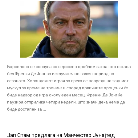
Барселона се соочува со сериозен проблем затоа што остана
без Френки Де Јонг во исклучително важен период на
сезоната. Холандскиот играч за врска се повреди на задниот
мускул за време на тренинг и според првичните проценки ќе
биде надвор од игра околу еден месец. Френки Де Јонг ќе
паузира отприлика четири недели, што значи дека нема да
биде достапен за …
Јап Стам предлага на Манчестер Јунајтед