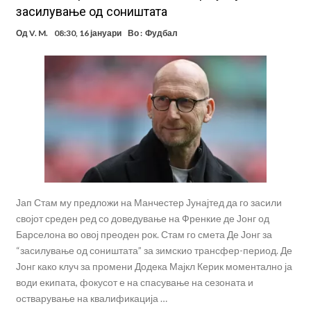
засилување од соништата
Од
V. M.
08:30, 16 јануари
Во :
Фудбал
Јап Стам му предложи на Манчестер Јунајтед да го засили
својот среден ред со доведување на Френкие де Јонг од
Барселона во овој преоден рок. Стам го смета Де Јонг за
“засилување од соништата” за зимскио трансфер-период. Де
Јонг како клуч за промени Додека Мајкл Керик моментално ја
води екипата, фокусот е на спасување на сезоната и
остварување на квалификација …