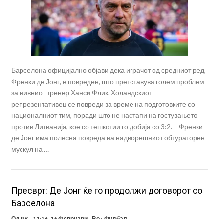
Барселона официјално објави дека играчот од средниот ред,
Френки де Јонг, е повреден, што претставува голем проблем
за нивниот тренер Ханси Флик. Холандскиот
репрезентативец се повреди за време на подготовките со
националниот тим, поради што не настапи на гостувањето
против Литванија, кое со тешкотии го добија со 3:2. – Френки
де Јонг има полесна повреда на надворешниот обтураторен
мускул на …
Пресврт: Де Јонг ќе го продолжи договорот со
Барселона
Од
PK
11:26, 16 февруари
Во :
Фудбал