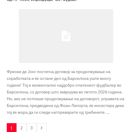
Френки де Јонг постигна договор за продолжување на
соработката и ќе остане дел од Барселона уште многу
години! Тој е моментално најдобро платениот фудбалер во
Барселона, со договор што завршува во летото 2026 година.
Но, ако не потпише продолжување на договорот, управата на
Барселона, предводена од Жоан Лапорта, ќе инсистира дека
тој ќе мора да ги следи натпреварите од трибините. …
1
2
3