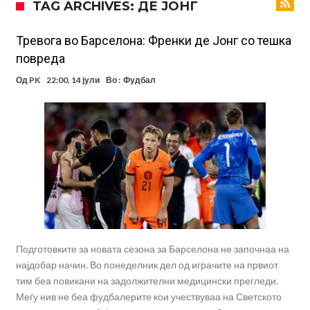
TAG ARCHIVES: ДЕ ЈОНГ
евра
Рафаел Леао со нова понуда од Турција
Тикет на денот (петок, 07.08.2026)
Тревога во Барселона: Френки де Јонг со тешка
повреда
Фиренца во транс од Мастантоно
Од
PK
22:00, 14 јули
Во :
Фудбал
Продаден резервниот голман на Сити за 50 милиони евра
Сврзуваат уште еден англиски репрезентативец со Ливерпул
Замена за Влаховиќ: Напаѓачот на Манчестер доаѓа во Јувентус!
УЕФА повторно се заканува со бојкот на турнирите на ФИФА
поради Инфантино
Подготовките за новата сезона за Барселона не започнаа на
најдобар начин. Во понеделник дел од играчите на првиот
тим беа повикани на задолжителни медицински прегледи.
Меѓу нив не беа фудбалерите кои учествуваа на Светското