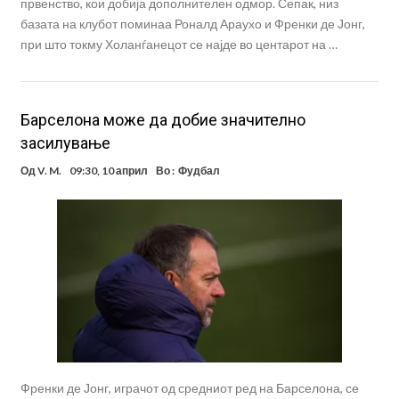
првенство, кои добија дополнителен одмор. Сепак, низ
базата на клубот поминаа Роналд Араухо и Френки де Јонг,
при што токму Холанѓанецот се најде во центарот на …
Барселона може да добие значително
засилување
Од
V. M.
09:30, 10 април
Во :
Фудбал
Френки де Јонг, играчот од средниот ред на Барселона, се