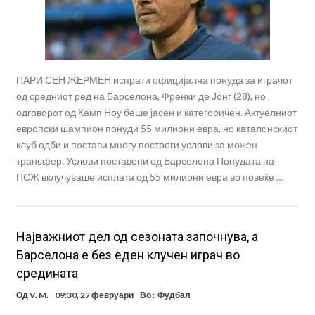
ПАРИ СЕН ЖЕРМЕН испрати официјална понуда за играчот
од средниот ред на Барселона, Френки де Јонг (28), но
одговорот од Камп Ноу беше јасен и категоричен. Актуелниот
европски шампион понуди 55 милиони евра, но каталонскиот
клуб одби и постави многу построги услови за можен
трансфер. Услови поставени од Барселона Понудата на
ПСЖ вклучуваше исплата од 55 милиони евра во повеќе …
Најважниот дел од сезоната започнува, а
Барселона е без еден клучен играч во
средината
Од
V. M.
09:30, 27 февруари
Во :
Фудбал