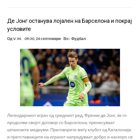
Де Јонг останува лојален на Барселона и покрај
условите
Од
V. M.
09:30, 24 септември
Во :
Фудбал
Легендарниот играч од средниот ред, Френки де Јонг, ќе го
продолжи својот договор со Барселона, пренесуваат
шпанските медиуми. Преговорите меѓу клубот од Каталонија
и претставниците на играчот напредуваат добро и наскоро се