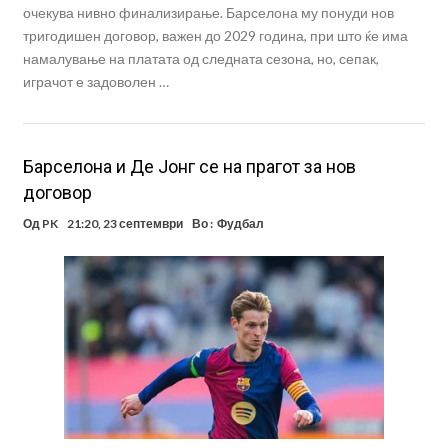
очекува нивно финализирање. Барселона му понуди нов
тригодишен договор, важен до 2029 година, при што ќе има
намалување на платата од следната сезона, но, сепак,
играчот е задоволен …
Барселона и Де Јонг се на прагот за нов
договор
Од
PK
21:20, 23 септември
Во :
Фудбал