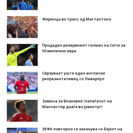
Фиренца во транс од Мастантоно
Продаден резервниот голман на Сити за
50 милиони евра
Сврзуваат уште еден англиски
репрезентативец со Ливерпул
Замена за Влаховиќ: Напаѓачот на
Манчестер доаѓа во Јувентус!
УЕФА повторно се заканува со бојкот на