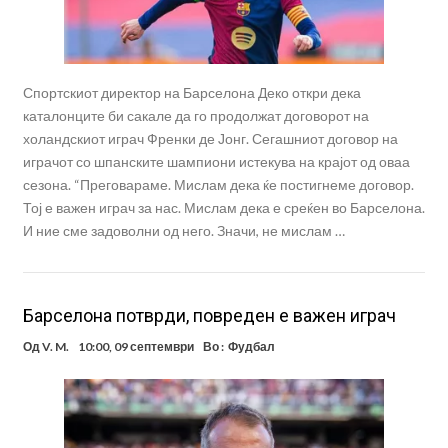
Спортскиот директор на Барселона Деко откри дека
каталонците би сакале да го продолжат договорот на
холандскиот играч Френки де Јонг. Сегашниот договор на
играчот со шпанските шампиони истекува на крајот од оваа
сезона. “Преговараме. Мислам дека ќе постигнеме договор.
Тој е важен играч за нас. Мислам дека е среќен во Барселона.
И ние сме задоволни од него. Значи, не мислам …
Барселона потврди, повреден е важен играч
Од
V. M.
10:00, 09 септември
Во :
Фудбал