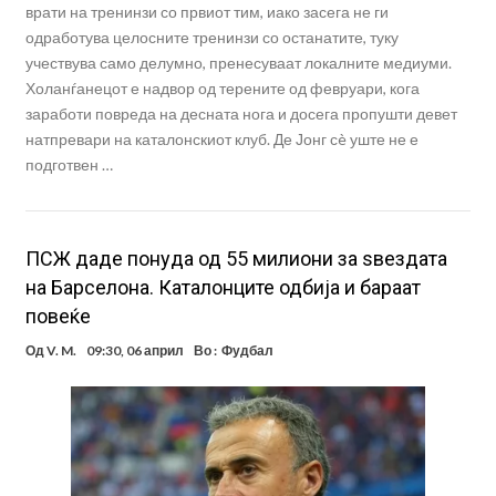
врати на тренинзи со првиот тим, иако засега не ги
одработува целосните тренинзи со останатите, туку
учествува само делумно, пренесуваат локалните медиуми.
Холанѓанецот е надвор од терените од февруари, кога
заработи повреда на десната нога и досега пропушти девет
натпревари на каталонскиот клуб. Де Јонг сè уште не е
подготвен …
ПСЖ даде понуда од 55 милиони за ѕвездата
на Барселона. Каталонците одбија и бараат
повеќе
Од
V. M.
09:30, 06 април
Во :
Фудбал