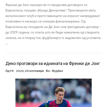
Френки де Јонг наскоро ќе го продолжи договорот со
Барселона, пишува „Мундо Депортиво“. Преговорите меѓу
каталонскиот клуб и претставниците на играчот напредуваат
позитивно и наскоро се очекува финализирање. Од
Барселона му понудиле на Де Јонг нов тригодишен договор –
до 2029 година, со плата што ќе биде намалена од следната
сезона, но и покрај тоа, фудбалерот е задоволен од условите.
…
Деко проговори за иднината на Френки де Јонг
Од
PK
20:20, 20 септември
Во :
Фудбал