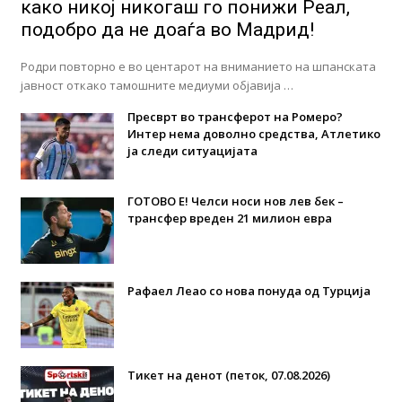
како никој никогаш го понижи Реал,
подобро да не доаѓа во Мадрид!
Родри повторно е во центарот на вниманието на шпанската
јавност откако тамошните медиуми објавија …
Пресврт во трансферот на Ромеро?
Интер нема доволно средства, Атлетико
ја следи ситуацијата
ГОТОВО Е! Челси носи нов лев бек –
трансфер вреден 21 милион евра
Рафаел Леао со нова понуда од Турција
Тикет на денот (петок, 07.08.2026)