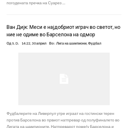
погодената пречка на Суарез …
Ван Дијк: Меси е најдобриот играч во светот, но
ние не одиме во Барселона на одмор
Од
S. D.
14:22, 30 април
Во :
Лига на шампиони
,
Фудбал
Фудбалерите на Ливерпул утре играат на гостински терен
против Барселона во првиот натпревар од полуфиналето во
Лигата на шампионите. Натпреварот помеѓу Барселона и