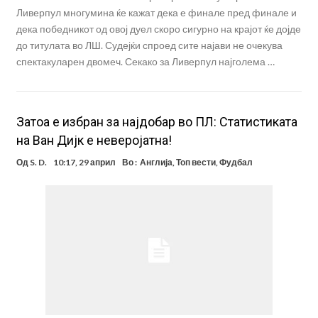
Ливерпул многумина ќе кажат дека е финале пред финале и
дека победникот од овој дуел скоро сигурно на крајот ќе дојде
до титулата во ЛШ. Судејќи спроед сите најави не очекува
спектакуларен двомеч. Секако за Ливерпул најголема …
Затоа е избран за најдобар во ПЛ: Статистиката
на Ван Дијк е неверојатна!
Од
S. D.
10:17, 29 април
Во :
Англија
,
Топ вести
,
Фудбал