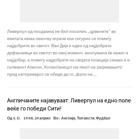
Ливерпул од поодамна не бил посилен, „црвените“ во
екипата имаа неколку играчи кои сигурно се помеѓу
најдобрите во светот. Ван Дијк е еден од најдобрите
дефанзивци во светот во овој момент, многумина ќе кажат и
најдобар, а помеѓу најдобрите на својата позиција секако е и
голманот Алисон. Холанѓанецот на текот на загревањето
пред натпреварот се обиде да го „фати на …
Англичаните најавуваат: Ливерпул на едно поле
веќе го победи Сити!
Од
S. D.
19:48, 24 април
Во :
Англија
,
Топ вести
,
Фудбал