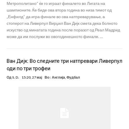
Метрополитано“ ќе го играат финалето во Лигата на
шампионите. Ќе биде ова втора година во низа тимот од
„Енфилд“ да игра финале во ова натпреварување, а
стоперот на Ливерпул Вирџил Ван Дијк смета дека болното
искуство од минатата година после поразот од Реал Мадрид
може да им послужи во овогодинешното финале. …
Ван Дијк: Во следните три натпревари Ливерпул
оди по три трофеи
Од
S. D.
15:20, 27 мај
Во :
Англија
,
Фудбал