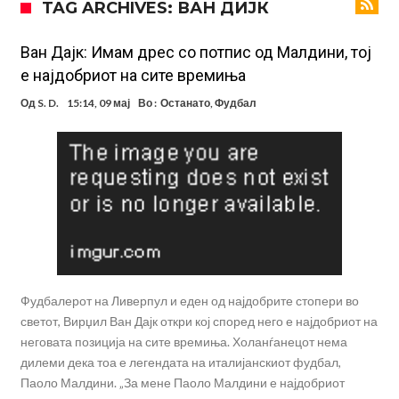
TAG ARCHIVES: ВАН ДИЈК
Звезда на Реал зборува за тоа како е да се работи со Мурињо:
Зборовите одекнаа низ Шпанија
Одењето на Араухо го натера Флик на итен потег, дури и управата
Ван Дајк: Имам дрес со потпис од Малдини, тој
е најдобриот на сите времиња
на клубот е изненадена
Барселона и Сити без договор за трансфер на Родри
Од
S. D.
15:14, 09 мај
Во :
Останато
,
Фудбал
Никој не разбира зошто: Мурињо брутално го понижи
Ференцварош по натпреварот
Арсенал и Манчестер Јунајтед сакаат напаѓач од Интер: Цената е
85 милиони евра
Манчестер Сити за 100 милиони евра ја носи сензацијата од СП
Се подготвува фудбалска предавство какво што не е видено од
2010 година?
Фудбалерот на Ливерпул и еден од најдобрите стопери во
светот, Вирџил Ван Дајк откри кој според него е најдобриот на
неговата позиција на сите времиња. Холанѓанецот нема
дилеми дека тоа е легендата на италијанскиот фудбал,
Паоло Малдини. „За мене Паоло Малдини е најдобриот