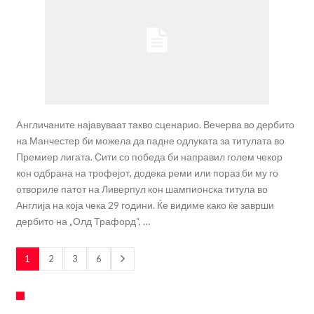
Aнгличаните најавуваат такво сценарио. Вечерва во дербито
на Манчестер би можела да падне одлуката за титулата во
Премиер лигата. Сити со победа би направил голем чекор
кон одбрана на трофејот, додека реми или пораз би му го
отвориле патот на Ливерпул кон шампионска титула во
Англија на која чека 29 години. Ќе видиме како ќе заврши
дербито на „Олд Трафорд“, …
1
2
3
6