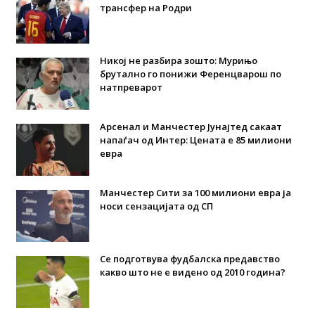
трансфер на Родри
Никој не разбира зошто: Мурињо
брутално го понижи Ференцварош по
натпреварот
Арсенал и Манчестер Јунајтед сакаат
напаѓач од Интер: Цената е 85 милиони
евра
Манчестер Сити за 100 милиони евра ја
носи сензацијата од СП
Се подготвува фудбалска предавство
какво што не е видено од 2010 година?