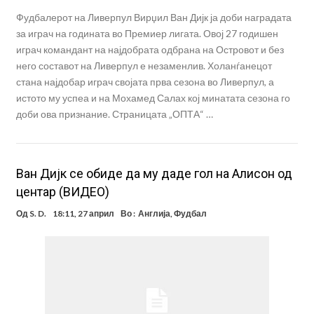
Фудбалерот на Ливерпул Вирџил Ван Дијк ја доби наградата
за играч на годината во Премиер лигата. Овој 27 годишен
играч командант на најдобрата одбрана на Островот и без
него составот на Ливерпул е незаменлив. Холанѓанецот
стана најдобар играч својата прва сезона во Ливерпул, а
истото му успеа и на Мохамед Салах кој минатата сезона го
доби ова признание. Страницата „ОПТА“ …
Ван Дијк се обиде да му даде гол на Алисон од
центар (ВИДЕО)
Од
S. D.
18:11, 27 април
Во :
Англија
,
Фудбал