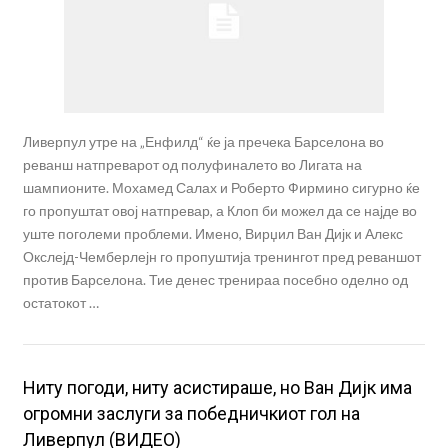
Ливерпул утре на „Енфилд“ ќе ја пречека Барселона во
реванш натпреварот од полуфиналето во Лигата на
шампионите. Мохамед Салах и Роберто Фирмино сигурно ќе
го пропуштат овој натпревар, а Клоп би можел да се најде во
уште поголеми проблеми. Имено, Вирџил Ван Дијк и Алекс
Окслејд-Чемберлејн го пропуштија тренингот пред реваншот
против Барселона. Тие денес тренираа посебно оделно од
остатокот …
Ниту погоди, ниту асистираше, но Ван Дијк има
огромни заслуги за победничкиот гол на
Ливерпул (ВИДЕО)