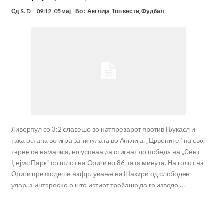
Од
S. D.
09:12, 05 мај
Во :
Англија
,
Топ вести
,
Фудбал
Ливерпул со 3:2 славеше во натпреварот против Њукасл и
така остана во игра за титулата во Англија. „Црвените“ на свој
терен се намачија, но успеаа да стигнат до победа на „Сент
Џејмс Парк“ со голот на Ориги во 86-тата минута. На голот на
Ориги претходеше нафрлување на Шакири од слободен
удар, а интересно е што истиот требаше да го изведе …