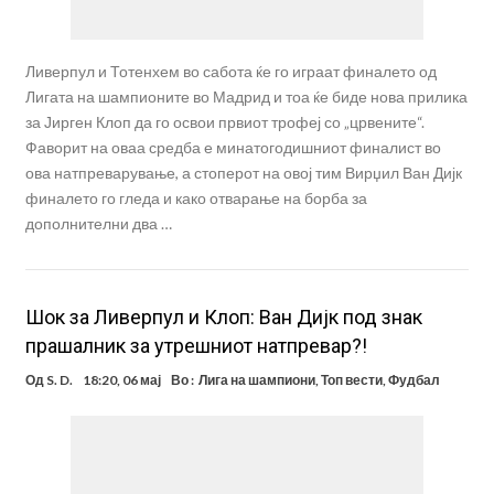
Ливерпул и Тотенхем во сабота ќе го играат финалето од
Лигата на шампионите во Мадрид и тоа ќе биде нова прилика
за Јирген Клоп да го освои првиот трофеј со „црвените“.
Фаворит на оваа средба е минатогодишниот финалист во
ова натпреварување, а стоперот на овој тим Вирџил Ван Дијк
финалето го гледа и како отварање на борба за
дополнителни два …
Шок за Ливерпул и Клоп: Ван Дијк под знак
прашалник за утрешниот натпревар?!
Од
S. D.
18:20, 06 мај
Во :
Лига на шампиони
,
Топ вести
,
Фудбал