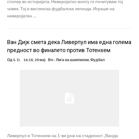
стопер во историјата. Неверојатно многу го почитувам тој
човек. Тој е вистинска фудбалска легенда. Играше на
неверојатен …
Ван Дијк смета дека Ливерпул има една голема
предност во финалето против Тотенхем
Од
S. D.
16:18, 28 мај
Во :
Лига на шампиони
,
Фудбал
Ливерпул и Тотенхем на 1-ви јуни на стадионот „Ванда