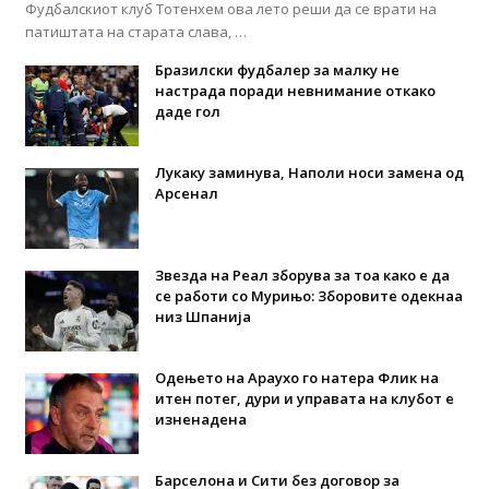
Фудбалскиот клуб Тотенхем ова лето реши да се врати на
патиштата на старата слава, …
Бразилски фудбалер за малку не
настрада поради невнимание откако
даде гол
Лукаку заминува, Наполи носи замена од
Арсенал
Звезда на Реал зборува за тоа како е да
се работи со Мурињо: Зборовите одекнаа
низ Шпанија
Одењето на Араухо го натера Флик на
итен потег, дури и управата на клубот е
изненадена
Барселона и Сити без договор за