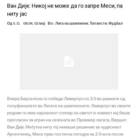
Ван Дијк: Никој не може да го запре Меси, па
ниту јас
Од
S. D.
08:04, 02 мај
Во :
Лига на шампиони
,
Топ вести
,
Фудбал
Вчера Барселона го победи Ливерпул со 3:0 во рамките од
полуфиналето во Лигата на шампионите. Ливерпул во своите
редови го има најскапиот стопер на светот и човекот кој беше
прогласен за играч на сезоната во Премиер лигата, Вирџил
Ван Дијк. Меѓутоа ниту тој немаше решение за чудесниот
Аргентинец. Меси прво постигна погодок за 2:0 кога после