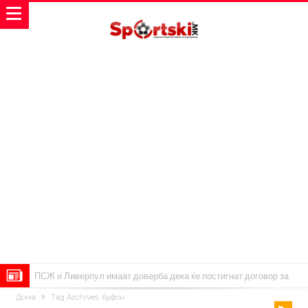
ПСЖ и Ливерпул имаат доверба дека ќе постигнат договор за
Дома
Tag Archives: буфон
Баркола
Барселона ја испрати првата понуда до Манчестер Сити за Родри