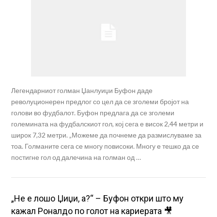
Легендарниот голман Џанлуиџи Буфон даде
револуционерен предлог со цел да се зголеми бројот на
голови во фудбалот. Буфон предлага да се зголеми
големината на фудбалскиот гол, кој сега е висок 2,44 метри и
широк 7,32 метри. „Можеме да почнеме да размислуваме за
тоа. Голманите сега се многу повисоки. Многу е тешко да се
постигне гол од далечина на голман од …
„Не е лошо Џиџи, а?“ – Буфон откри што му
кажал Роналдо по голот на кариерата 🎥