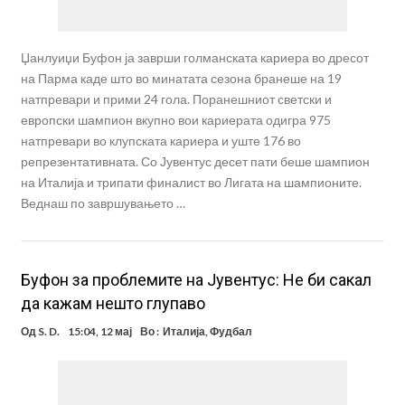
Џанлуиџи Буфон ја заврши голманската кариера во дресот
на Парма каде што во минатата сезона бранеше на 19
натпревари и прими 24 гола. Поранешниот светски и
европски шампион вкупно вои кариерата одигра 975
натпревари во клупската кариера и уште 176 во
репрезентативната. Со Јувентус десет пати беше шампион
на Италија и трипати финалист во Лигата на шампионите.
Веднаш по завршувањето …
Буфон за проблемите на Јувентус: Не би сакал
да кажам нешто глупаво
Од
S. D.
15:04, 12 мај
Во :
Италија
,
Фудбал