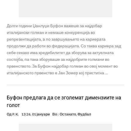
Долги години Џанлуџи Буфон важеше за најдобар
италијански голман и немаше конкуренција во
репрезентацијата, а по завршувањето на кариерата
продолжи да работи во федерацијата. Со таква кариера зад
себе секако има кредибилитет да зборува за актуелната
состојба, па така зборуваше за најдобрите голмани во
првенството. За Буфон најдобар голман во овој момент во
италијанското првенство е Јан Зомер кој пристигна …
Буфон предлага да се зголемат димензиите на
голот
Од
P. K.
13:26, 01 јануари
Во :
Останато
,
Фудбал