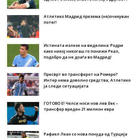
Атлетико Мадрид презема (не)очекуван
потег!
Истината излезе на виделина: Родри
како никој никогаш го понижи Реал,
подобро да не доаѓа во Мадрид!
Пресврт во трансферот на Ромеро?
Интер нема доволно средства, Атлетико
ја следи ситуацијата
ГОТОВО Е! Челси носи нов лев бек –
трансфер вреден 21 милион евра
Рафаел Леао со нова понуда од Турција