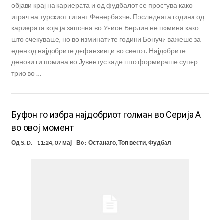
објави крај на кариерата и од фудбалот се простува како
играч на турскиот гигант Фенербахче. Последната година од
кариерата која ја започна во Унион Берлин не помина како
што очекуваше, но во изминатите години Бонучи важеше за
еден од најдобрите дефанзивци во светот. Најдобрите
денови ги помина во Јувентус каде што формираше супер-
трио во …
Буфон го избра најдобриот голман во Серија А
во овој момент
Од
S. D.
11:24, 07 мај
Во :
Останато
,
Топ вести
,
Фудбал