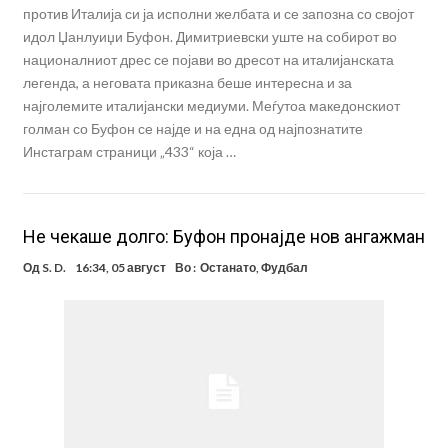
против Италија си ја исполни желбата и се запозна со својот
идол Џанлуиџи Буфон. Димитриевски уште на собирот во
националниот дрес се појави во дресот на италијанската
легенда, а неговата приказна беше интересна и за
најголемите италијански медиуми. Меѓутоа македонскиот
голман со Буфон се најде и на една од најпознатите
Инстаграм страници „433“ која …
Не чекаше долго: Буфон пронајде нов ангажман
Од
S. D.
16:34, 05 август
Во :
Останато
,
Фудбал