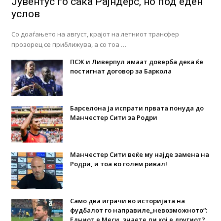
Јувентус го сака Рајндерс, но под еден
услов
Со доаѓањето на август, крајот на летниот трансфер
прозорец се приближува, а со тоа …
ПСЖ и Ливерпул имаат доверба дека ќе
постигнат договор за Баркола
Барселона ја испрати првата понуда до
Манчестер Сити за Родри
Манчестер Сити веќе му најде замена на
Родри, и тоа во голем ривал!
Само два играчи во историјата на
фудбалот го направиле„невозможното“:
Едниот е Меси, знаете ли кој е другиот?