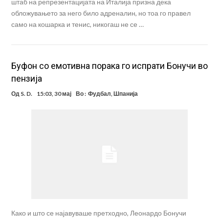
штаб на репрезентацијата на Италија призна дека
обложувањето за него било адреналин, но тоа го правел
само на кошарка и тенис, никогаш не се …
Буфон со емотивна порака го испрати Бонучи во
пензија
Од
S. D.
15:03, 30 мај
Во :
Фудбал
,
Шпанија
Како и што се најавуваше претходно, Леонардо Бонучи