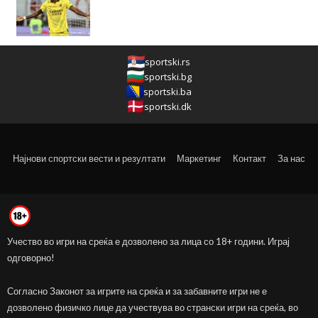
sportski.rs
sportski.bg
sportski.ba
sportski.dk
Најнови спортски вести и резултати
Маркетинг
Контакт
За нас
Учество во игри на среќа е дозволено за лица со 18+ години. Играј
одговорно!
Согласно Законот за игрите на среќа и за забавните игри не е
дозволено физичко лице да учествува во странски игри на среќа, во