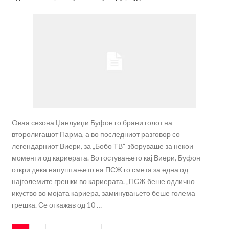
Oваа сезона Џанлуиџи Буфон го брани голот на
второлигашот Парма, а во последниот разговор со
легендарниот Виери, за „Бобо ТВ“ зборуваше за некои
моменти од кариерата. Во гостувањето кај Виери, Буфон
откри дека напуштањето на ПСЖ го смета за една од
најголемите грешки во кариерата. „ПСЖ беше одлично
икуство во мојата кариера, заминувањето беше голема
грешка. Се откажав од 10 …