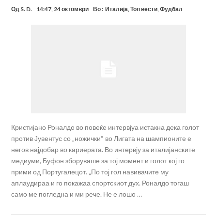
Од
S. D.
14:47, 24 октомври
Во :
Италија
,
Топ вести
,
Фудбал
Кристијано Роналдо во повеќе интервјуа истакна дека голот
против Јувентус со „ножички“ во Лигата на шампионите е
негов најдобар во кариерата. Во интервју за италијанските
медиуми, Буфон зборуваше за тој момент и голот кој го
прими од Португалецот. „По тој гол навивачите му
аплаудираа и го покажаа спортскиот дух. Роналдо тогаш
само ме погледна и ми рече. Не е лошо …