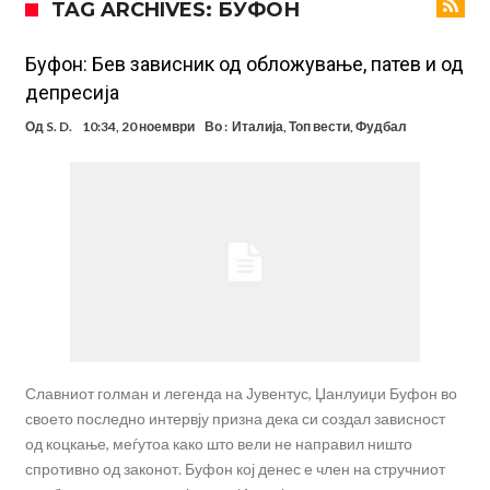
TAG ARCHIVES: БУФОН
Манчестер Сити веќе му најде замена на Родри, и тоа во голем
ривал!
Само два играчи во историјата на фудбалот го
Буфон: Бев зависник од обложување, патев и од
депресија
направиле„невозможното“: Едниот е Меси, знаете ли кој е
Атлетико Мадрид презема (не)очекуван потег!
Од
S. D.
10:34, 20 ноември
Во :
Италија
,
Топ вести
,
Фудбал
другиот?
Истината излезе на виделина: Родри како никој никогаш го понижи
Реал, подобро да не доаѓа во Мадрид!
Пресврт во трансферот на Ромеро? Интер нема доволно
средства, Атлетико ја следи ситуацијата
ГОТОВО Е! Челси носи нов лев бек – трансфер вреден 21 милион
евра
Рафаел Леао со нова понуда од Турција
Славниот голман и легенда на Јувентус, Џанлуиџи Буфон во
своето последно интервју призна дека си создал зависност
од коцкање, меѓутоа како што вели не направил ништо
спротивно од законот. Буфон кој денес е член на стручниот