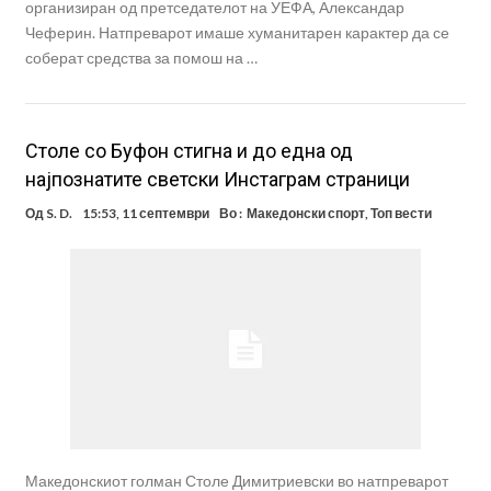
организиран од претседателот на УЕФА, Александар
Чеферин. Натпреварот имаше хуманитарен карактер да се
соберат средства за помош на …
Столе со Буфон стигна и до една од
најпознатите светски Инстаграм страници
Од
S. D.
15:53, 11 септември
Во :
Македонски спорт
,
Топ вести
Македонскиот голман Столе Димитриевски во натпреварот