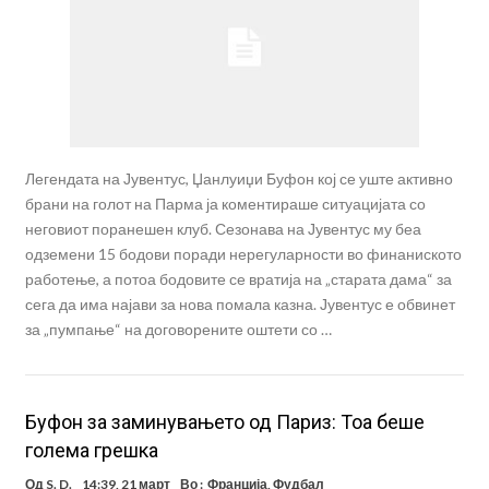
Легендата на Јувентус, Џанлуиџи Буфон кој се уште активно
брани на голот на Парма ја коментираше ситуацијата со
неговиот поранешен клуб. Сезонава на Јувентус му беа
одземени 15 бодови поради нерегуларности во финаниското
работење, а потоа бодовите се вратија на „старата дама“ за
сега да има најави за нова помала казна. Јувентус е обвинет
за „пумпање“ на договорените оштети со …
Буфон за заминувањето од Париз: Тоа беше
голема грешка
Од
S. D.
14:39, 21 март
Во :
Франција
,
Фудбал