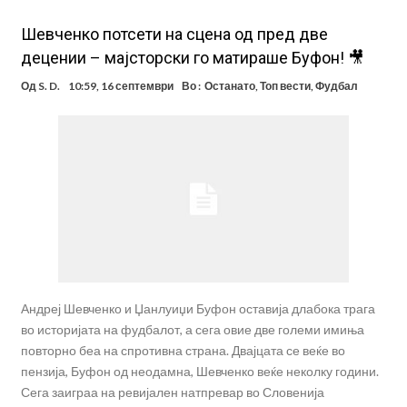
Шевченко потсети на сцена од пред две
децении – мајсторски го матираше Буфон! 🎥
Од
S. D.
10:59, 16 септември
Во :
Останато
,
Топ вести
,
Фудбал
Андреј Шевченко и Џанлуиџи Буфон оставија длабока трага
во историјата на фудбалот, а сега овие две големи имиња
повторно беа на спротивна страна. Двајцата се веќе во
пензија, Буфон од неодамна, Шевченко веќе неколку години.
Сега заиграа на ревијален натпревар во Словенија