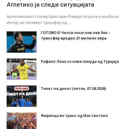
Атлетико ја следи ситуацијата
Аргентинскиот стопер Кристијан Ромеро сè уште е желба на
Интер, но неговиот трансфер од …
ГОТОВО Е! Челси носи нов лев бек –
трансфер вреден 21 милион евра
Рафаел Леао со нова понуда од Турција
Тикет на денот (петок, 07.08.2026)
Фиренца во транс од Мастантоно