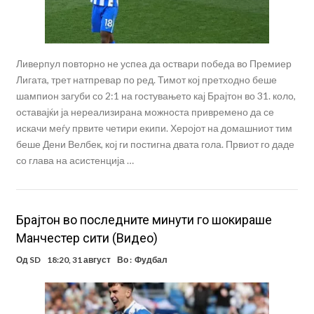
Ливерпул повторно не успеа да оствари победа во Премиер
Лигата, трет натпревар по ред. Тимот кој претходно беше
шампион загуби со 2:1 на гостувањето кај Брајтон во 31. коло,
оставајќи ја нереализирана можноста привремено да се
искачи меѓу првите четири екипи. Херојот на домашниот тим
беше Дени Велбек, кој ги постигна двата гола. Првиот го даде
со глава на асистенција …
Брајтон во последните минути го шокираше
Манчестер сити (Видео)
Од
SD
18:20, 31 август
Во :
Фудбал