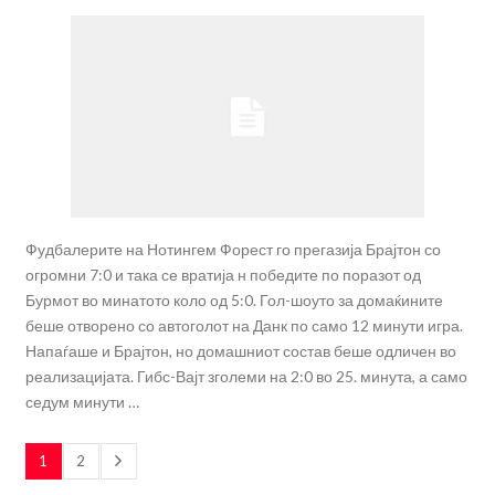
Фудбалерите на Нотингем Форест го прегазија Брајтон со
огромни 7:0 и така се вратија н победите по поразот од
Бурмот во минатото коло од 5:0. Гол-шоуто за домаќините
беше отворено со автоголот на Данк по само 12 минути игра.
Напаѓаше и Брајтон, но домашниот состав беше одличен во
реализацијата. Гибс-Вајт зголеми на 2:0 во 25. минута, а само
седум минути …
1
2