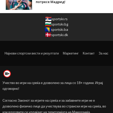
потресе Мадрид!
sportski.rs
sportski.bg
sportski.ba
sportski.dk
Најнови спортски вести и резултати
Маркетинг
Контакт
За нас
Учество во игри на среќа е дозволено за лица со 18+ години. Играј
одговорно!
Согласно Законот за игрите на среќа и за забавните игри не е
дозволено физичко лице да учествува во странски игри на среќа, во
кои влоговите се уплаќаат на територијата на Македонија.