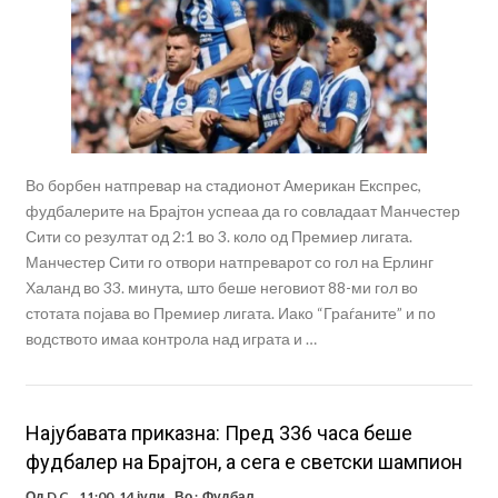
Во борбен натпревар на стадионот Американ Експрес,
фудбалерите на Брајтон успеаа да го совладаат Манчестер
Сити со резултат од 2:1 во 3. коло од Премиер лигата.
Манчестер Сити го отвори натпреварот со гол на Ерлинг
Халанд во 33. минута, што беше неговиот 88-ми гол во
стотата појава во Премиер лигата. Иако “Граѓаните” и по
водството имаа контрола над играта и …
Најубавата приказна: Пред 336 часа беше
фудбалер на Брајтон, а сега е светски шампион
Од
D C
11:00, 14 јули
Во :
Фудбал