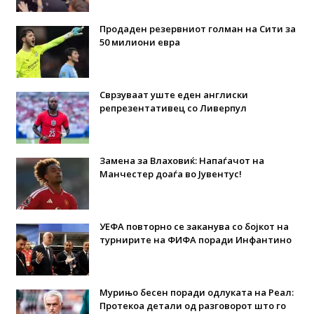
Продаден резервниот голман на Сити за
50 милиони евра
Сврзуваат уште еден англиски
репрезентативец со Ливерпул
Замена за Влаховиќ: Напаѓачот на
Манчестер доаѓа во Јувентус!
УЕФА повторно се заканува со бојкот на
турнирите на ФИФА поради Инфантино
Мурињо бесен поради одлуката на Реал:
Протекоа детали од разговорот што го