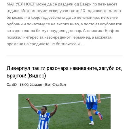
МАНУЕЛ НОЕР може да се раздели од Баерн по петнаесет
години. Иако многумина веруваат дека 40-годишниот голман
би можел на крајот од сезоната да се пензионира, неговите
одбрани и понатаму се на високо ниво, а постојат клубови кои
со задоволство би му понудиле договор. Англискиот Брајтон
покажал интерес за извонредниот Германец, а можната
промена на средината не би значела и …
Ливерпул пак ги разочара навивачите, загуби од
Брајтон! (Видео)
Од
SD
16:00, 21 март
Во :
Фудбал