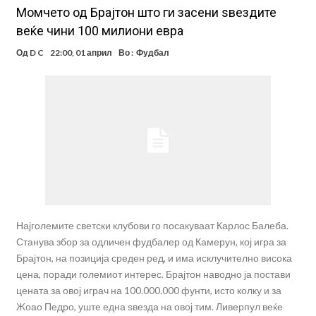
Момчето од Брајтон што ги засени ѕвездите
веќе чини 100 милиони евра
Од
D C
22:00, 01 април
Во :
Фудбал
Најголемите светски клубови го посакуваат Карлос Балеба.
Станува збор за одличен фудбалер од Камерун, кој игра за
Брајтон, на позиција среден ред, и има исклучително висока
цена, поради големиот интерес. Брајтон наводно ја постави
цената за овој играч на 100.000.000 фунти, исто колку и за
Жоао Педро, уште една ѕвезда на овој тим. Ливерпул веќе