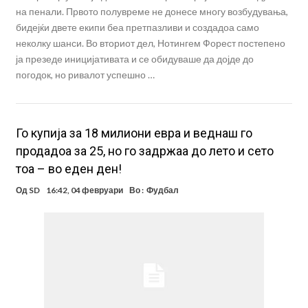
на пенали. Првото полувреме не донесе многу возбудувања,
бидејќи двете екипи беа претпазливи и создадоа само
неколку шанси. Во вториот дел, Нотингем Форест постепено
ја презеде иницијативата и се обидуваше да дојде до
погодок, но ривалот успешно …
Го купија за 18 милиони евра и веднаш го
продадоа за 25, но го задржаа до лето и сето
тоа – во еден ден!
Од
SD
16:42, 04 февруари
Во :
Фудбал