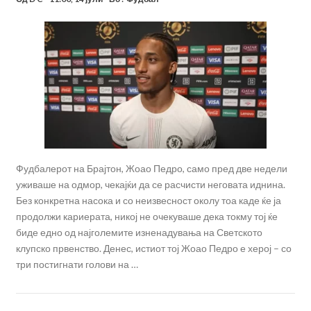
Фудбалерот на Брајтон, Жоао Педро, само пред две недели
уживаше на одмор, чекајќи да се расчисти неговата иднина.
Без конкретна насока и со неизвесност околу тоа каде ќе ја
продолжи кариерата, никој не очекуваше дека токму тој ќе
биде едно од најголемите изненадувања на Светското
клупско првенство. Денес, истиот тој Жоао Педро е херој – со
три постигнати голови на …