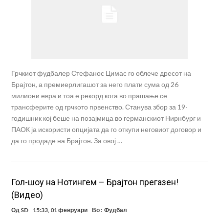
Грчкиот фудбалер Стефанос Цимас го облече дресот на
Брајтон, а премиерлигашот за него плати сума од 26
милиони евра и тоа е рекорд кога во прашање се
трансферите од грчкото првенство. Станува збор за 19-
годишник кој беше на позајмица во германскиот Нирнбург и
ПАОК ја искористи опцијата да го откупи неговиот договор и
да го продаде на Брајтон. За овој …
Гол-шоу на Нотингем – Брајтон прегазен!
(Видео)
Од
SD
15:33, 01 февруари
Во :
Фудбал