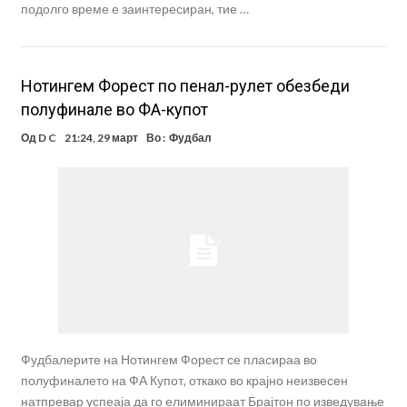
подолго време е заинтересиран, тие …
Нотингем Форест по пенал-рулет обезбеди
полуфинале во ФА-купот
Од
D C
21:24, 29 март
Во :
Фудбал
Фудбалерите на Нотингем Форест се пласираа во
полуфиналето на ФА Купот, откако во крајно неизвесен
натпревар успеаја да го елиминираат Брајтон по изведување