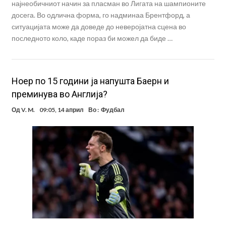
најнеобичниот начин за пласман во Лигата на шампионите
досега. Во одлична форма, го надминаа Брентфорд, а
ситуацијата може да доведе до неверојатна сцена во
последното коло, каде пораз би можел да биде …
Ноер по 15 години ја напушта Баерн и
преминува во Англија?
Од
V. M.
09:05, 14 април
Во :
Фудбал