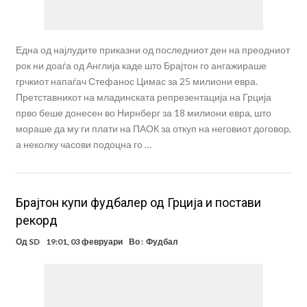
Една од најлудите приказни од последниот ден на преодниот
рок ни доаѓа од Англија каде што Брајтон го ангажираше
грчкиот напаѓач Стефанос Цимас за 25 милиони евра.
Претставникот на младинската репрезентација на Грција
прво беше донесен во Нирнберг за 18 милиони евра, што
мораше да му ги плати на ПАОК за откуп на неговиот договор,
а неколку часови подоцна го …
Брајтон купи фудбалер од Грција и постави
рекорд
Од
SD
19:01, 03 февруари
Во :
Фудбал