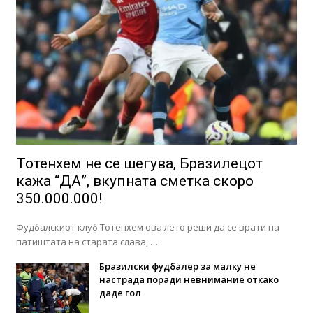
Тотенхем не се шегува, Бразилецот
кажа “ДА”, вкупната сметка скоро
350.000.000!
Фудбалскиот клуб Тотенхем ова лето реши да се врати на
патиштата на старата слава, …
Бразилски фудбалер за малку не
настрада поради невнимание откако
даде гол