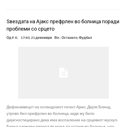
Ѕвездата на Ајакс префрлен во болница поради
проблеми со срцето
Од
P. K.
17:40, 21 декември
Во :
Останато
,
Фудбал
Дефанзивецот на холандскиот гигант Ајакс, Дејли Блинд,
утрово бил префрлен во болница, каде му било
дијагностицирано дека има воспаление на срцевиот мускул.
Блинд одреден период ќе мора да остане во болница, што