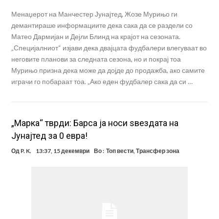
Менаџерот на Манчестер Јунајтед, Жозе Мурињо ги
демантираше информациите дека сака да се раздели со
Матео Дармијан и Дејли Блинд на крајот на сезоната.
„Специјалниот“ изјави дека двајцата фудбалери влегуваат во
неговите планови за следната сезона, но и покрај тоа
Мурињо призна дека може да дојде до продажба, ако самите
играчи го побараат тоа. „Ако еден фудбалер сака да си …
„Марка“ тврди: Барса ја носи ѕвездата на
Јунајтед за 0 евра!
Од
P. K.
13:37, 15 декември
Во :
Топ вести
,
Трансфер зона