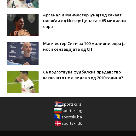
Арсенал и Манчестер Јунајтед сакаат
напаѓач од Интер: Цената е 85 милиони
евра
Манчестер Сити за 100 милиони евра ја
носи сензацијата од СП
Се подготвува фудбалска предавство
какво што не е видено од 2010 година?
sportski.rs
sportski.bg
sportski.ba
sportski.dk