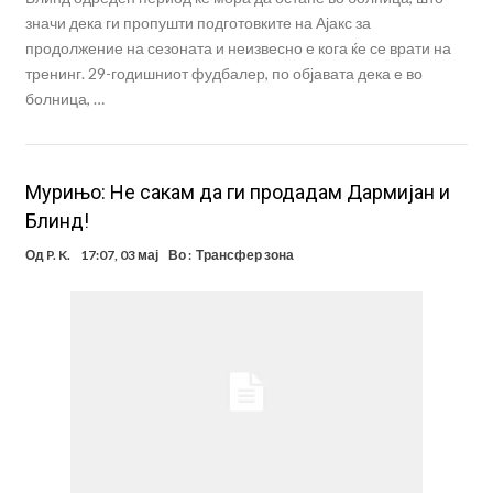
значи дека ги пропушти подготовките на Ајакс за
продолжение на сезоната и неизвесно е кога ќе се врати на
тренинг. 29-годишниот фудбалер, по објавата дека е во
болница, …
Мурињо: Не сакам да ги продадам Дармијан и
Блинд!
Од
P. K.
17:07, 03 мај
Во :
Трансфер зона