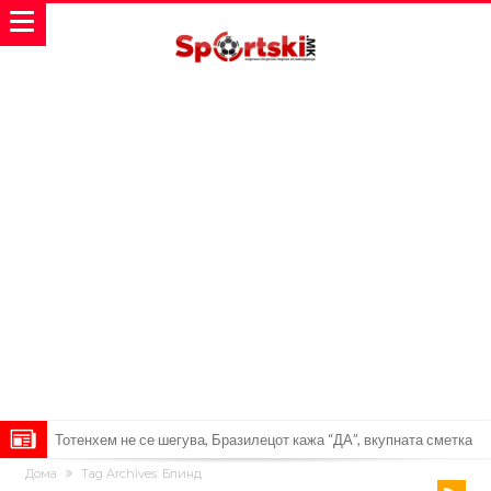
Тотенхем не се шегува, Бразилецот кажа “ДА”, вкупната сметка
Дома
Tag Archives: Блинд
скоро 350.000.000!
Бразилски фудбалер за малку не настрада поради невнимание