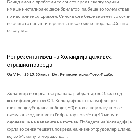
Блинд имаше проблеми со срцето пред неколку години,
имаше инсталирано дефибрилатор, па беше во голем страв
по настаните со Ериксен. Синоќа кога беше заменет со солзи
во очите го напушти теренот, а после мечот порача. „Се што
се случи …
Репрезентативец на Холандија доживеа
страшна повреда
Од
V. M.
23:15, 30 март
Во :
Репрезентации
,
Фото
,
Фудбал
Холандија вечерва гостуваше кај Гибралтар во 3. коло од
квалификациите за СП. Холандија како голем фаворит
стигнаа до убедлива победа (7:0) и тоа е најмалку што се
очекуваше од нив, иако Гибралтар повеќе од 40 минути
одолеваше на нападите на гостите. Победата на Холандија ја
фрли во сенка тешката повреда на нивниот фудбалер Блинд,
кој во 54. минута мораше да …