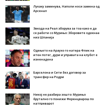
Лукаку заминува, Наполи носи замена од
Арсенал
Звезда на Реал зборува за тоа како е да
се работи со Мурињо: Зборовите одекнаа
низ Шпанија
Одењето на Араухо го натера Флик на
итен потег, дури и управата на клубот е
изненадена
Барселона и Сити без договор за
трансфер на Родри
Никој не разбира зошто: Мурињо
брутално го понижи Ференцварош по
натпреварот