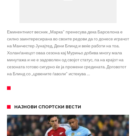
Еминентниот весник „Марка“ пренесува дека Барселона е
силно заинтересирана во своите редови да го донесе играчот
на Манчестер Јунајтед, Дени Блинд и веќе работи на тоа.
Холанѓанецот оваа сезона кај Мурињо добива многу мала
минутажа и не е задоволен од својот статус, па на крајот на
сезоната готово сигурно ќе ја промени средината. Договотот
на Блинд со „црвените ѓаволи“ истекува …
НАЈНОВИ СПОРТСКИ ВЕСТИ