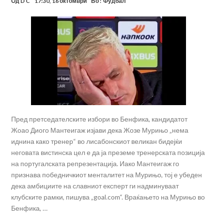
Од
D C
17:30, 16 октомври
Во :
Фудбал
Пред претседателските избори во Бенфика, кандидатот
Жоао Диого Мантеигаж изјави дека Жозе Мурињо „нема
иднина како тренер“ во лисабонскиот великан бидејќи
неговата вистинска цел е да ја преземе тренерската позиција
на португалската репрезентација. Иако Мантеигаж го
признава победничкиот менталитет на Мурињо, тој е убеден
дека амбициите на славниот експерт ги надминуваат
клубските рамки, пишува „goal.com“. Враќањето на Мурињо во
Бенфика, …