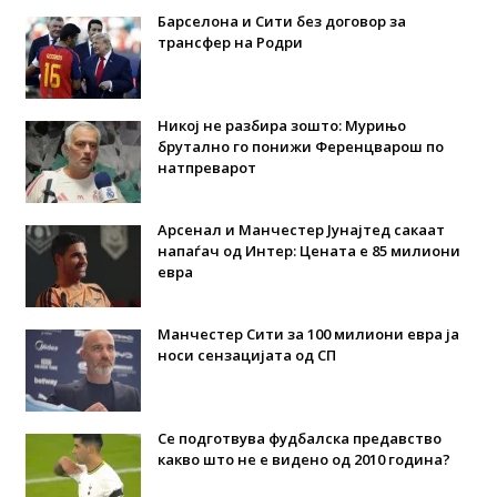
Барселона и Сити без договор за
трансфер на Родри
Никој не разбира зошто: Мурињо
брутално го понижи Ференцварош по
натпреварот
Арсенал и Манчестер Јунајтед сакаат
напаѓач од Интер: Цената е 85 милиони
евра
Манчестер Сити за 100 милиони евра ја
носи сензацијата од СП
Се подготвува фудбалска предавство
какво што не е видено од 2010 година?