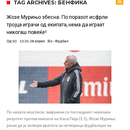
TAG ARCHIVES: БЕНФИКА
Зборовите одекнаа низ Шпанија
Одењето на Араухо го натера Флик на итен потег, дури и управата
на клубот е изненадена
Барселона и Сити без договор за трансфер на Родри
Жозе Мурињо збесна: По поразот исфрли
тројца играчи од екипата, нема да играат
Никој не разбира зошто: Мурињо брутално го понижи
никогаш повеќе!
Ференцварош по натпреварот
Арсенал и Манчестер Јунајтед сакаат напаѓач од Интер: Цената е
Од
SD
13:30, 08 април
Во :
Фудбал
85 милиони евра
Манчестер Сити за 100 милиони евра ја носи сензацијата од СП
Се подготвува фудбалска предавство какво што не е видено од
2010 година?
Тикет на денот (недела, 09.08.2026)
По низата неуспеси, завршени со последниот нерешен
резултат против екипата на Kaса Пија (1:1), Жозе Мурињо
реши да ја затвори вратата за четворица фудбалери на