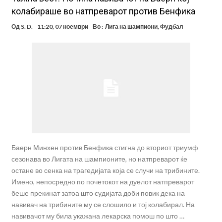
колабираше во натпреварот против Бенфика
Од
S. D.
11:20, 07 ноември
Во :
Лига на шампиони
,
Фудбал
Баерн Минхен против Бенфика стигна до вториот триумф
сезонава во Лигата на шампионите, но натпреварот ќе
остане во сенка на трагедијата која се случи на трибините.
Имено, непосредно по почетокот на дуелот натпреварот
беше прекинат затоа што судијата доби повик дека на
навивач на трибините му се слошило и тој колабирал. На
навивачот му била укажана лекарска помош по што …