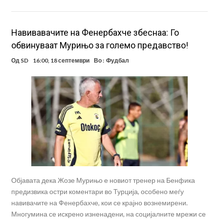
Навивавачите на Фенербахче збеснаа: Го
обвинуваат Мурињо за големо предавство!
Од
SD
16:00, 18 септември
Во :
Фудбал
Објавата дека Жозе Мурињо е новиот тренер на Бенфика
предизвика остри коментари во Турција, особено меѓу
навивачите на Фенербахче, кои се крајно вознемирени.
Многумина се искрено изненадени, на социјалните мрежи се