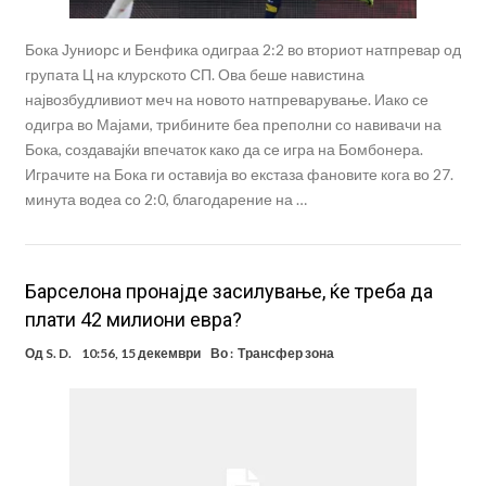
Бока Јуниорс и Бенфика одиграа 2:2 во вториот натпревар од
групата Ц на клуpското СП. Ова беше навистина
највозбудливиот меч на новото натпреварување. Иако се
одигра во Мајами, трибините беа преполни со навивачи на
Бока, создавајќи впечаток како да се игра на Бомбонера.
Играчите на Бока ги оставија во екстаза фановите кога во 27.
минута водеа со 2:0, благодарение на …
Барселона пронајде засилување, ќе треба да
плати 42 милиони евра?
Од
S. D.
10:56, 15 декември
Во :
Трансфер зона