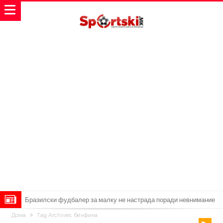
Лукаку заминува, Наполи носи замена од Арсенал
Дома
Tag Archives: бенфика
Звезда на Реал зборува за тоа како е да се работи со Мурињо: