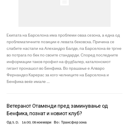
Eкипата на Барселона има проблеми оваа сезона, а една од
проблематичните позиции е левата бековска. Причина се
слабите настапи на Алехандро Балде, па Барселона ќе тргне
во потрага по бек по своите стандарди. Според последните
информации таков профил на фудбалер, каталонскиот
гигант пронашол во Бенфика. Во прашање е Алваро
Фернандез Карерас за кого челниците на Барселона и
Бенфика веќе имале …
Ветеранот Отаменди пред заминување од
Бенфика, познат и новиот клуб?
Од
S. D.
16:00, 08 ноември
Во :
Трансфер зона