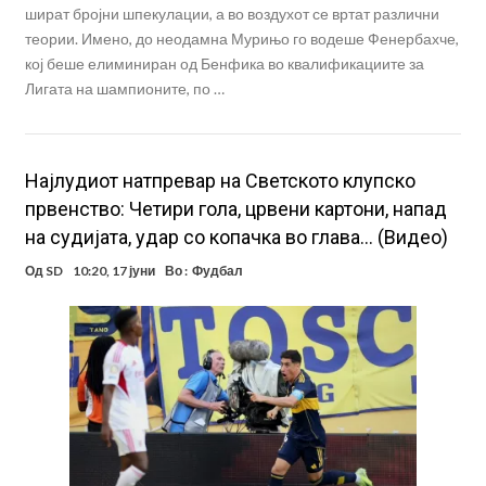
шират бројни шпекулации, а во воздухот се вртат различни
теории. Имено, до неодамна Мурињо го водеше Фенербахче,
кој беше елиминиран од Бенфика во квалификациите за
Лигата на шампионите, по …
Најлудиот натпревар на Светското клупско
првенство: Четири гола, црвени картони, напад
на судијата, удар со копачка во глава… (Видео)
Од
SD
10:20, 17 јуни
Во :
Фудбал