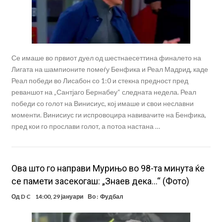
Се имаше во првиот дуел од шестнаесеттина финалето на
Лигата на шампионите помеѓу Бенфика и Реал Мадрид, каде
Реал победи во Лисабон со 1:0 и стекна предност пред
реваншот на „Сантјаго Бернабеу“ следната недела. Реал
победи со голот на Винисиус, кој имаше и свои неславни
моменти. Винисиус ги испровоцира навивачите на Бенфика,
пред кои го прослави голот, а потоа настана …
Ова што го направи Мурињо во 98-та минута ќе
се памети засекогаш: „Знаев дека…“ (Фото)
Од
D C
14:00, 29 јануари
Во :
Фудбал