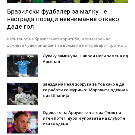
Бразилски фудбалер за малку не
настрада поради невнимание откако
даде гол
Капитенот на бразилскиот Коритиба, Жаси Марањао,
доживеа чуден инцидент за време на натпреварот против …
Лукаку заминува, Наполи носи замена од
Арсенал
Звезда на Реал зборува за тоа како е да
се работи со Мурињо: Зборовите одекнаа
низ Шпанија
Одењето на Араухо го натера Флик на
итен потег, дури и управата на клубот е
изненадена