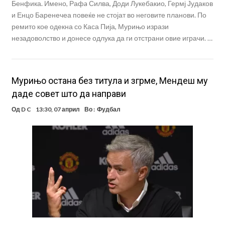
Бенфика. Имено, Рафa Силва, Доди Лукебакио, Гермј Јудаков
и Енцо Баренечеа повеќе не стојат во неговите планови. По
ремито кое одекна со Каса Пија, Мурињо изрази
незадоволство и донесе одлука да ги отстрани овие играчи. …
Мурињо остана без титула и згрме, Мендеш му
даде совет што да направи
Од
D C
13:30, 07 април
Во :
Фудбал