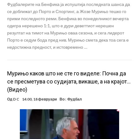
Фудбалерите на Бенфика ја испуштија последната шанса да
се доближат до Порто и Спортинг, а Жозе Мурињо тешко го
прими последното реми. Бенфика во понеделникот вечерта
одигра нерешено 1:1, што е дури деветтиот нерешен
резултат на тимот на Мурињо оваа сезона, и сега лидерот
Порто е седум бода пред нив. Мурињо смета дека тоа сега е
недостижна предност, и истовремено …
Мурињо каков што не сте го виделе: Почна да
се пресметува со судијата, викаше, а на крајот…
(Видео)
Од
D C
14:00, 18 февруари
Во :
Фудбал