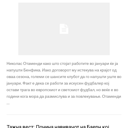
Николас Отаменди како што стојат работите во јануари ќе ја
напушти Бенфика. Иако договорот му истекува на крајот од
оваа сезона, големи се шансите клубот да го напушти уште во
јануари. Факт е дека се работи за искусен фудбалер кој
остави трага во европскиот и светскиот фудбал, но веќе е во
години кога мора да размислува и за повлекување. Отаменди
…
Тажна вест: Почина навивачот на Баерн кој