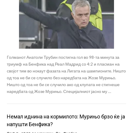
Голманот Анатоли Трубин постигна гол во 98-та минута за
триумф на Бенфика над Реал Мадрид со 4:2 и пласман на
својот тим во нокаут фазата на Лигата на шампионите. Ништо
од тоа не би се случило без наредбата на Жозе Мурињо.
Ништо од тоа не би се случило ако од клупата не стигнеше
наредбата од Жозе Мурињо. Специјалниот јасно му …
Немал иднина на кормилото: Мурињо брзо ќе ја
напушти Бенфика?