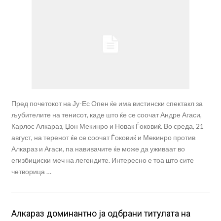
Пред почетокот на Ју-Ес Опен ќе има вистински спектакл за
љубителите на тенисот, каде што ќе се соочат Андре Агаси,
Карлос Алкараз, Џон Мекинро и Новак Ѓоковиќ. Во среда, 21
август, на теренот ќе се соочат Ѓоковиќ и Мекинро против
Алкараз и Агаси, па навивачите ќе може да уживаат во
егизбициски меч на легендите. Интересно е тоа што сите
четворица …
Алкараз доминантно ја одбрани титулата на