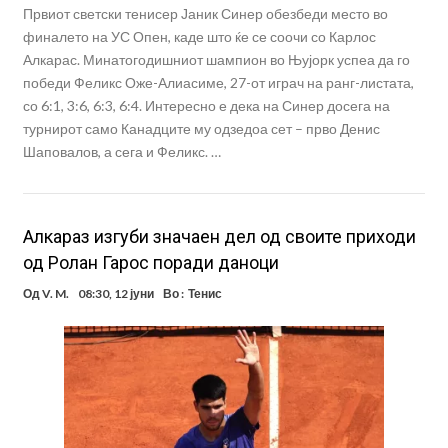
Првиот светски тенисер Јаник Синер обезбеди место во
финалето на УС Опен, каде што ќе се соочи со Карлос
Алкарас. Минатогодишниот шампион во Њујорк успеа да го
победи Феликс Оже-Алиасиме, 27-от играч на ранг-листата,
со 6:1, 3:6, 6:3, 6:4. Интересно е дека на Синер досега на
турнирот само Канадците му одзедоа сет – прво Денис
Шаповалов, а сега и Феликс. …
Алкараз изгуби значаен дел од своите приходи
од Ролан Гарос поради даноци
Од
V. M.
08:30, 12 јуни
Во :
Тенис