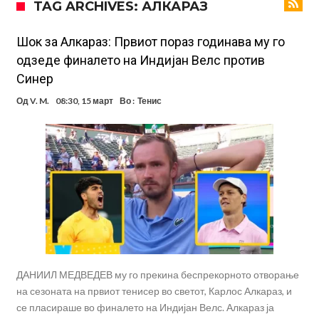
TAG ARCHIVES: АЛКАРАЗ
Мадрид само поради Алварез
Капитен на познат клуб претепан до смрт пред својот дом – цела
држава бара правда!
Шпанија „трепери“ поради нешто што се чекаше со недели:
Шок за Алкараз: Првиот пораз годинава му го
одзеде финалето на Индијан Велс против
Винисиус Жуниор одлучи!
Имал сè, но страдал во тишина: Бивша ѕвезда на Челси откри
Синер
мрачна тајна на фудбалот
Објавени детали: Дали Инфантино планираше да создаде
Од
V. M.
08:30, 15 март
Во :
Тенис
Суперлига на ФИФА?
Никој не очекуваше: Очајниот Јулијан Алварез го направи тоа што
беше неизбежно
Гимараеш успешно ги мина медицинските прегледи во Арсенал
Нов рекорд на Меси при враќање во тимот на Интер Мајами
ДАНИИЛ МЕДВЕДЕВ му го прекина беспрекорното отворање
на сезоната на првиот тенисер во светот, Карлос Алкараз, и
се пласираше во финалето на Индијан Велс. Алкараз ја