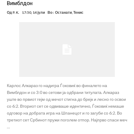
Вимблдон
Од
P. K.
17:50, 14 јули
Во :
Останати
,
Тенис
Карлос Алкараз го надигра Ѓоковиќ во финалето на
Вимблдон и со 3:0 во сетови ја одбрани титулата. Алкараз
уште во првиот гејм од мечот стигна до брејк и лесно го освои
со 6:2. Вториот сет се одвиваше идентично, Ѓоковиќ немаше
одговор на добрата игра на Шпанецот и го загуби со 6:2. Во
третиот сет Србинот пружи поголем отпор. Најпрво спаси меч
…