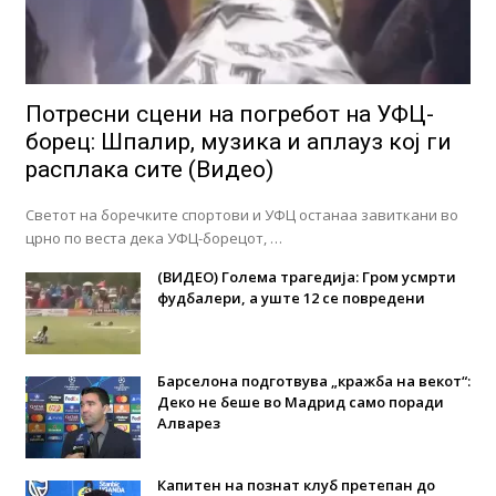
Потресни сцени на погребот на УФЦ-
борец: Шпалир, музика и аплауз кој ги
расплака сите (Видео)
Светот на боречките спортови и УФЦ останаа завиткани во
црно по веста дека УФЦ-борецот, …
(ВИДЕО) Голема трагедија: Гром усмрти
фудбалери, а уште 12 се повредени
Барселона подготвува „кражба на векот“:
Деко не беше во Мадрид само поради
Алварез
Капитен на познат клуб претепан до