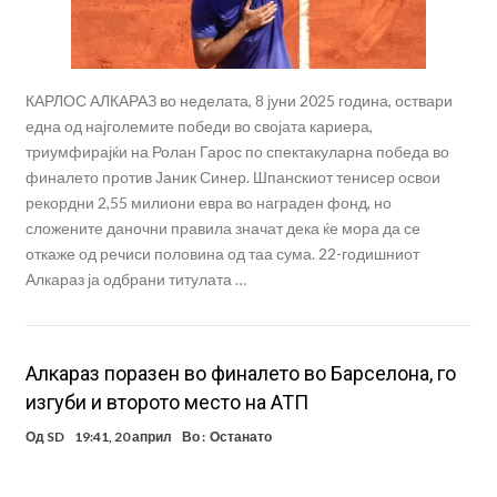
КАРЛОС АЛКАРАЗ во неделата, 8 јуни 2025 година, оствари
една од најголемите победи во својата кариера,
триумфирајќи на Ролан Гарос по спектакуларна победа во
финалето против Јаник Синер. Шпанскиот тенисер освои
рекордни 2,55 милиони евра во награден фонд, но
сложените даночни правила значат дека ќе мора да се
откаже од речиси половина од таа сума. 22-годишниот
Алкараз ја одбрани титулата …
Алкараз поразен во финалето во Барселона, го
изгуби и второто место на АТП
Од
SD
19:41, 20 април
Во :
Останато