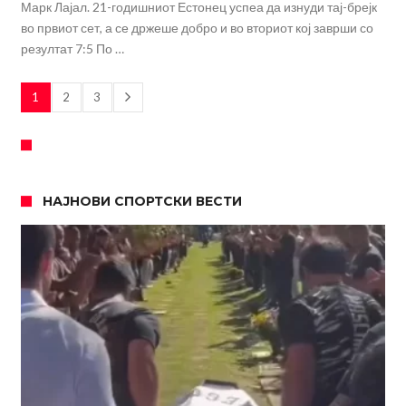
Марк Лајал. 21-годишниот Естонец успеа да изнуди тај-брејк
во првиот сет, а се држеше добро и во вториот кој заврши со
резултат 7:5 По …
1
2
3
НАЈНОВИ СПОРТСКИ ВЕСТИ