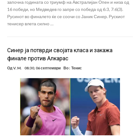
започна годината со триумф на Австралијан Опен и низа од
16 победи, но Медведев го запре со победа од 6:3, 7:6(3).
Русинот во финалето ќе се соочи со Јаник Синер. Рускиот
тенисер влета силно …
Синер ја потврди својата класа и закажа
финале против Алкарас
Од
V. M.
08:30, 06 септември
Во :
Тенис