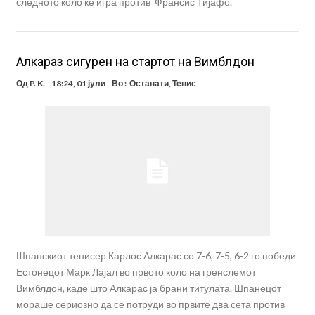
следното коло ќе игра против Франсис Тијафо.
Алкараз сигурен на стартот на Вимблдон
Од
P. K.
18:24, 01 јули
Во :
Останати
,
Тенис
Шпанскиот тенисер Карлос Алкарас со 7-6, 7-5, 6-2 го победи
Естонецот Марк Лајал во првото коло на гренслемот
Вимблдон, каде што Алкарас ја брани титулата. Шпанецот
мораше сериозно да се потруди во првите два сета против