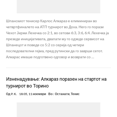
Шпанскиот тенисер Карлос Алкараз е елиминиран во
четвртфиналето на АТП турнирот во Доха. Него го порази
Чехот Јиржи Лехечка со 2:1, во сетови 6:3, 3:6, 6:4. Лехечка ја
презеде иницијативата, двапати му го одзеде сервисот на
Шпанецот и поведе со 5:2 со серија од четири
последователни гејма, пред рутински да го заврши сетот.
Алкарас имаше подготвено одговор и возврати со …
Изненадување: Алкараз поразен на стартот на
турнирот во Торино
Од
P. K.
18:05, 11 ноември
Во :
Останати
,
Тенис