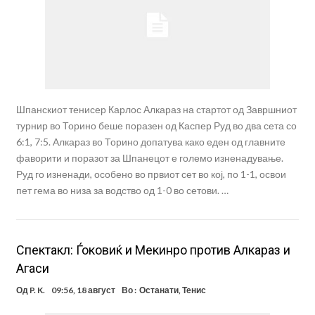
Шпанскиот тенисер Карлос Алкараз на стартот од Завршниот
турнир во Торино беше поразен од Каспер Руд во два сета со
6:1, 7:5. Алкараз во Торино допатува како еден од главните
фаворити и поразот за Шпанецот е големо изненадување.
Руд го изненади, особено во првиот сет во кој, по 1-1, освои
пет гема во низа за водство од 1-0 во сетови. …
Спектакл: Ѓоковиќ и Мекинро против Алкараз и
Агаси
Од
P. K.
09:56, 18 август
Во :
Останати
,
Тенис