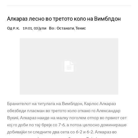
Алкараз лесно во третото коло на Вимблдон
Од
P. K.
19:01, 03 јули
Во :
Останати
,
Тенис
Бранителот на титулата на Вимблдон, Карлос Алкараз
обезбеди пласман во третото коло откако го Александар
Вукиќ. Алкараз наиде на малку поголем отпор во првиот сет
кој го доби по тај-брејк со 7-6, а потоа целосно доминираше
добивајќи ги следните два сета со 6-2 и 6-2. Алкараз во