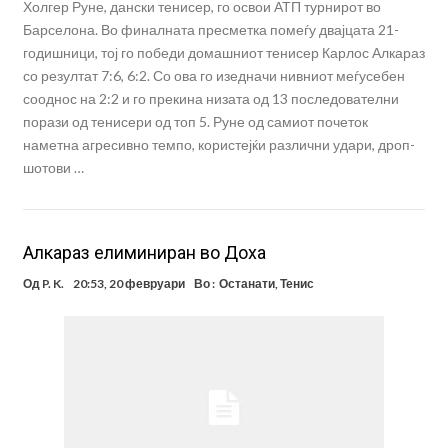
Холгер Руне, дански тенисер, го освои АТП турнирот во
Барселона. Во финалната пресметка помеѓу двајцата 21-
годишници, тој го победи домашниот тенисер Карлос Алкараз
со резултат 7:6, 6:2. Со ова го изедначи нивниот меѓусебен
сооднос на 2:2 и го прекина низата од 13 последователни
порази од тенисери од топ 5. Руне од самиот почеток
наметна агресивно темпо, користејќи различни удари, дроп-
шотови …
Алкараз елиминиран во Доха
Од
P. K.
20:53, 20 февруари
Во :
Останати
,
Тенис