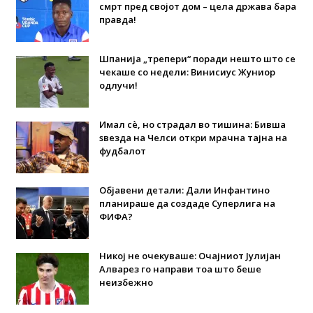
смрт пред својот дом – цела држава бара
правда!
Шпанија „трепери“ поради нешто што се
чекаше со недели: Винисиус Жуниор
одлучи!
Имал сè, но страдал во тишина: Бивша
ѕвезда на Челси откри мрачна тајна на
фудбалот
Објавени детали: Дали Инфантино
планираше да создаде Суперлига на
ФИФА?
Никој не очекуваше: Очајниот Јулијан
Алварез го направи тоа што беше
неизбежно