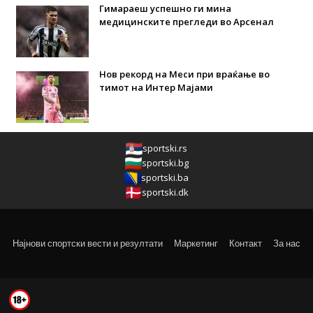
Гимараеш успешно ги мина
медицинските прегледи во Арсенал
Нов рекорд на Меси при враќање во
тимот на Интер Мајами
sportski.rs
sportski.bg
sportski.ba
sportski.dk
Најнови спортски вести и резултати
Маркетинг
Контакт
За нас