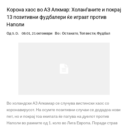
Корона хаос во АЗ Алкмар: Холанѓаните и покрај
13 позитивни фудбалери ќе играат против
Наполи
Од
S. D.
08:01, 21 октомври
Во :
Останато
,
Топ вести
,
Фудбал
Во холандски АЗ Алкамар се случува вистински хаос со
коронавирусот. На осумте позитивни случаи се додадоа нови
пет, но и покрај тоа екипата ќе патува на дуелот против
Наполи во рамките од 1. коло во Лига Европа. Поради страв