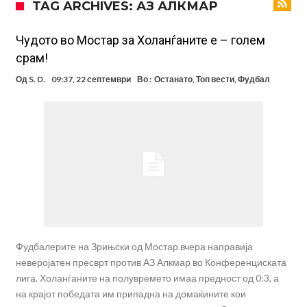
TAG ARCHIVES: АЗ АЛКМАР
евра
Рафаел Леао со нова понуда од Турција
Тикет на денот (петок, 07.08.2026)
Чудото во Мостар за Холанѓаните е – голем
срам!
Фиренца во транс од Мастантоно
Од
S. D.
09:37, 22 септември
Во :
Останато
,
Топ вести
,
Фудбал
Продаден резервниот голман на Сити за 50 милиони евра
Сврзуваат уште еден англиски репрезентативец со Ливерпул
Замена за Влаховиќ: Напаѓачот на Манчестер доаѓа во Јувентус!
УЕФА повторно се заканува со бојкот на турнирите на ФИФА
поради Инфантино
Фудбалерите на Зрињски од Мостар вчера направија
неверојатен пресврт против АЗ Алкмар во Конференциската
лига. Холанѓаните на полувремето имаа предност од 0:3, а
на крајот победата им припадна на домаќините кои