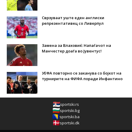
Сврзуваат уште еден англиски
репрезентативец со Ливерпул
Замена за Влаховиќ: Напаѓачот на
Манчестер доаѓа во Јувентус!
УЕФА повторно се заканува со бојкот на
турнирите на ФИФА поради Инфантино
sportski.rs
sportski.bg
sportski.ba
sportski.dk