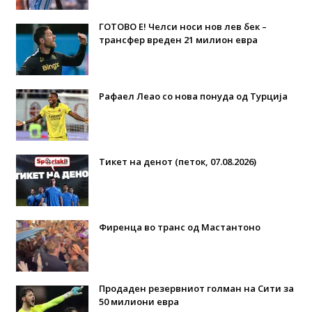
ГОТОВО Е! Челси носи нов лев бек –
трансфер вреден 21 милион евра
Рафаел Леао со нова понуда од Турција
Тикет на денот (петок, 07.08.2026)
Фиренца во транс од Мастантоно
Продаден резервниот голман на Сити за
50 милиони евра