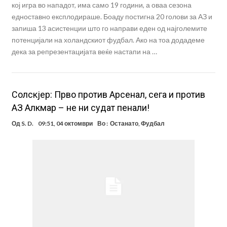
кој игра во нападот, има само 19 години, а оваа сезона
едноставно експлодираше. Боаду постигна 20 голови за АЗ и
запиша 13 асистенции што го направи еден од најголемите
потенцијали на холандскиот фудбал. Ако на тоа додадеме
дека за репрезентацијата веќе настапи на …
Солскјер: Прво против Арсенал, сега и против
АЗ Алкмар – не ни судат пенали!
Од
S. D.
09:51, 04 октомври
Во :
Останато
,
Фудбал