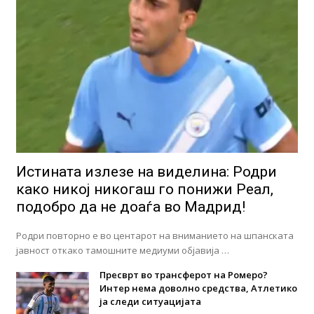
Истината излезе на виделина: Родри
како никој никогаш го понижи Реал,
подобро да не доаѓа во Мадрид!
Родри повторно е во центарот на вниманието на шпанската
јавност откако тамошните медиуми објавија …
Пресврт во трансферот на Ромеро?
Интер нема доволно средства, Атлетико
ја следи ситуацијата