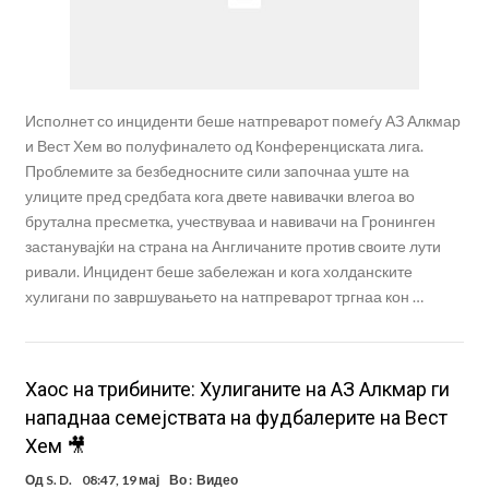
Исполнет со инциденти беше натпреварот помеѓу АЗ Алкмар
и Вест Хем во полуфиналето од Конференциската лига.
Проблемите за безбедносните сили започнаа уште на
улиците пред средбата кога двете навивачки влегоа во
брутална пресметка, учествуваа и навивачи на Гронинген
застанувајќи на страна на Англичаните против своите лути
ривали. Инцидент беше забележан и кога холданските
хулигани по завршувањето на натпреварот тргнаа кон …
Хаос на трибините: Хулиганите на АЗ Алкмар ги
нападнаа семејствата на фудбалерите на Вест
Хем 🎥
Од
S. D.
08:47, 19 мај
Во :
Видео