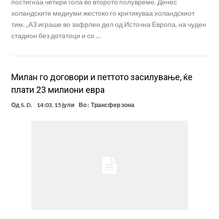
постигнаа четири гола во второто полувреме. Денес
холандските медиуми жестоко го критикуваа холандскиот
тим. „АЗ играше во зафрлен дел од Источна Европа, на чуден
стадион без дотатоци и со …
Милан го договори и петтото засилување, ќе
плати 23 милиони евра
Од
S. D.
14:03, 15 јули
Во :
Трансфер зона