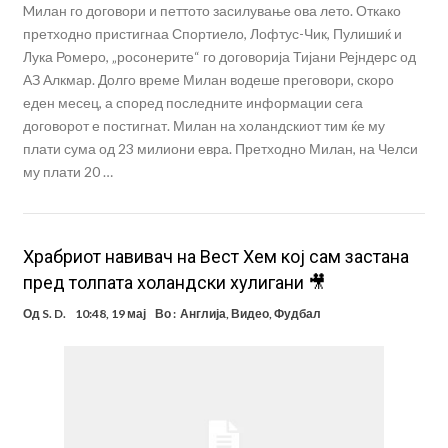
Mилан го договори и петтото засилување ова лето. Откако
претходно пристигнаа Спортиело, Лофтус-Чик, Пулишиќ и
Лука Ромеро, „росонерите“ го договорија Тијани Рејндерс од
АЗ Алкмар. Долго време Милан водеше преговори, скоро
еден месец, а според последните информации сега
договорот е постигнат. Милан на холандскиот тим ќе му
плати сума од 23 милиони евра. Претходно Милан, на Челси
му плати 20 …
Храбриот навивач на Вест Хем кој сам застана
пред толпата холандски хулигани 🎥
Од
S. D.
10:48, 19 мај
Во :
Англија
,
Видео
,
Фудбал