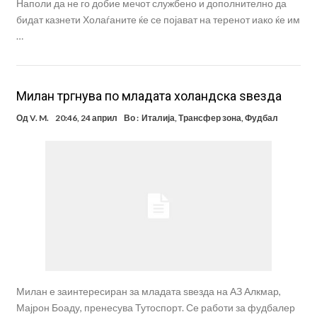
Наполи да не го добие мечот службено и дополнително да
бидат казнети Холаѓаните ќе се појават на теренот иако ќе им
…
Милан тргнува по младата холандска ѕвезда
Од
V. M.
20:46, 24 април
Во :
Италија
,
Трансфер зона
,
Фудбал
Милан е заинтересиран за младата ѕвезда на АЗ Алкмар,
Мајрон Боаду, пренесува Тутоспорт. Се работи за фудбалер