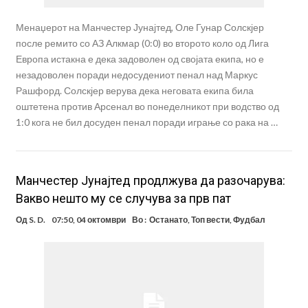
Менаџерот на Манчестер Јунајтед, Оле Гунар Солскјер
после ремито со АЗ Алкмар (0:0) во второто коло од Лига
Европа истакна е дека задоволен од својата екипа, но е
незадоволен поради недосудениот пенал над Маркус
Рашфорд. Солскјер верува дека неговата екипа била
оштетена против Арсенал во понеделникот при водство од
1:0 кога не бил досуден пенал поради играње со рака на …
Манчестер Јунајтед продлжува да разочарува:
Вакво нешто му се случува за прв пат
Од
S. D.
07:50, 04 октомври
Во :
Останато
,
Топ вести
,
Фудбал