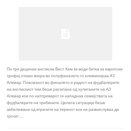
По три децении англиски Вест Хем ќе води битка за европски
трофеј откако вчера во полуфиналето го елиминираа АЗ
Алкмар. Пласманот во финалето и радост на фудбалерите
на англискиот тим беше расипана од хулиганите на АЗ
Алкмар кои по натпреварот ги нападнаа семејствата на
фудбалерите на трибините. Целата ситуација беше
забележана од играчите на теренот кои не размислуваа да
тргнат …