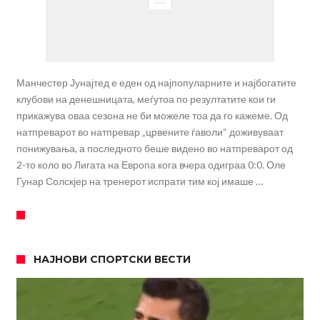
Манчестер Јунајтед е еден од најпопуларните и најбогатите
клубови на денешницата, меѓутоа по резултатите кои ги
прикажува оваа сезона не би можеле тоа да го кажеме. Од
натпреварот во натпревар „црвените ѓаволи“ доживуваат
понижувања, а последното беше видено во натпреварот од
2-то коло во Лигата на Европа кога вчера одиграа 0:0. Оле
Гунар Солскјер на тренерот испрати тим кој имаше …
НАЈНОВИ СПОРТСКИ ВЕСТИ