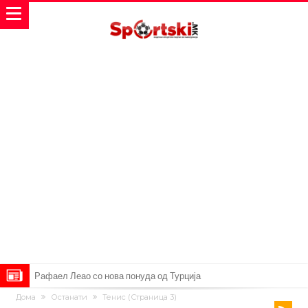
Тикет на денот (петок, 07.08.2026)
Дома
Останати
Тенис
(Страница 3)
Фиренца во транс од Мастантоно