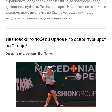
Украинецот Владислав Орлов и стигна до нов трофеј пред
домашната публика. По натпреварот, Ивановски не го криеше
задоволството што токму во Скопје успеа да стигне до
титулата, истакнувајќи дека поддршката …
Ивановски го победи Орлов и го освои турнирот
во Скопје!
Од
SD
14:49, 05 јули
Во :
Тенис