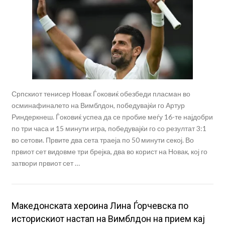
Српскиот тенисер Новак Ѓоковиќ обезбеди пласман во
осминафиналето на Вимблдон, победувајќи го Артур
Риндеркнеш. Ѓоковиќ успеа да се пробие меѓу 16-те најдобри
по три часа и 15 минути игра, победувајќи го со резултат 3:1
во сетови. Првите два сета траеја по 50 минути секој. Во
првиот сет видовме три брејка, два во корист на Новак, кој го
затвори првиот сет …
Mакедонската хероина Лина Ѓорчевска по
историскиот настап на Вимблдон на прием кај