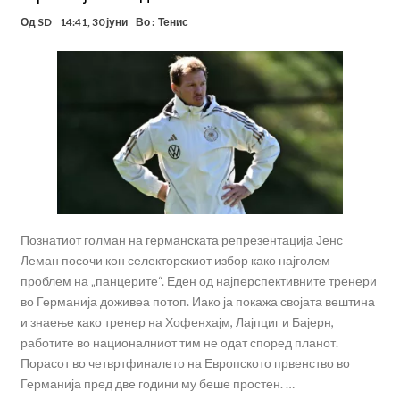
Од
SD
14:41, 30 јуни
Во :
Тенис
Познатиот голман на германската репрезентација Јенс
Леман посочи кон селекторскиот избор како најголем
проблем на „панцерите“. Еден од најперспективните тренери
во Германија доживеа потоп. Иако ја покажа својата вештина
и знаење како тренер на Хофенхајм, Лајпциг и Бајерн,
работите во националниот тим не одат според планот.
Порасот во четвртфиналето на Европското првенство во
Германија пред две години му беше простен. …