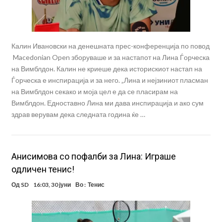
Калин Ивановски на денешната прес-конференција по повод
Macedonian Open зборуваше и за настапот на Лина Ѓорческа
на Вимблдон. Калин не криеше дека историскиот настап на
Ѓорческа е инспирација и за него. „Лина и нејзиниот пласман
на Вимблдон секако и моја цел е да се пласирам на
Вимблдон. Едноставно Лина ми дава инспирација и ако сум
здрав верувам дека следната година ќе …
Анисимова со пофалби за Лина: Играше
одличен тенис!
Од
SD
16:03, 30 јуни
Во :
Тенис