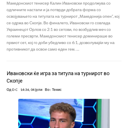
Македонскиот тенисер Калин Ивановски продолжува со
одличните настапи и ја потврди добрата форма со
освојувањето на титулата на турнирот „Македонија опен“, кој
се одржа во Скопје. Во финалето, Ивановски го совлада
Украинецот Орлов со 2:1 во сетови, по возбудлив меч со
големи пресврти. Македонскиот тенисер доминираше во
првиот сет, кој го доби убедливо со 6:1, дозволувајќи му на
противникот да освои само еден гем. …
Ивановски ќе игра за титула на турнирот во
Скопје
Од
D C
14:36, 04 јули
Во :
Тенис