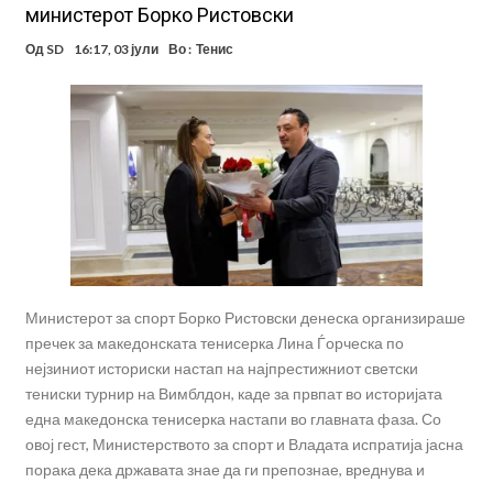
министерот Борко Ристовски
Од
SD
16:17, 03 јули
Во :
Тенис
Министерот за спорт Борко Ристовски денеска организираше
пречек за македонската тенисерка Лина Ѓорческа по
нејзиниот историски настап на најпрестижниот светски
тениски турнир на Вимблдон, каде за првпат во историјата
една македонска тенисерка настапи во главната фаза. Со
овој гест, Министерството за спорт и Владата испратија јасна
порака дека државата знае да ги препознае, вреднува и