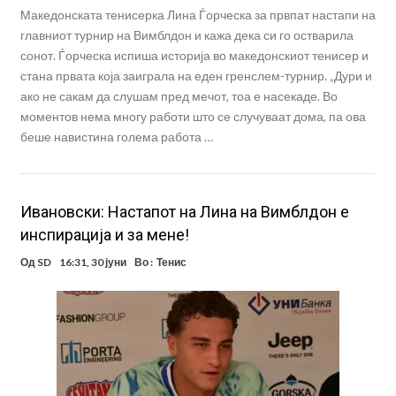
Македонската тенисерка Лина Ѓорческа за првпат настапи на
главниот турнир на Вимблдон и кажа дека си го остварила
сонот. Ѓорческа испиша историја во македонскиот тенисер и
стана првата која заиграла на еден гренслем-турнир. „Дури и
ако не сакам да слушам пред мечот, тоа е насекаде. Во
моментов нема многу работи што се случуваат дома, па ова
беше навистина голема работа …
Ивановски: Настапот на Лина на Вимблдон е
инспирација и за мене!
Од
SD
16:31, 30 јуни
Во :
Тенис