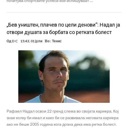
почитува спортските успеси кои испишуваат …
„Бев уништен, плачев по цели денови“: Надал ја
отвори душата за борбата со ретката болест
Од
D C
15:43, 01 јули
Во :
Тенис
Рафаел Надал освои 22 гренд слема во својата кариера. Кој
знае колку би имал и како би се развивала неговата кариера
ако не беше 2005 година кога дозна дека има ретка болест.