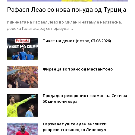
Рафаел Леао со нова понуда од Турција
Иднината на Рафаел Леао во Милан и натаму е неизвесна,
додека Галатасарај се појавува …
Тикет на денот (петок, 07.08.2026)
Фиренца во транс од Мастантоно
Продаден резервниот голман на Сити за
50 милиони евра
Сврзуваат уште еден англиски
репрезентативец со Ливерпул