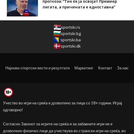
прогноза: “Тие ќе ја освојат Премиер
лигата, а причината е едноставна”
sportski.rs
sportski.bg
sportski.ba
sportski.dk
Најнови спортски вести и резултати
Маркетинг
Контакт
За нас
Учество во игри на среќа е дозволено за лица со 18+ години. Играј
одговорно!
Согласно Законот за игрите на среќа и за забавните игри не е
дозволено физичко лице да учествува во странски игри на среќа, во