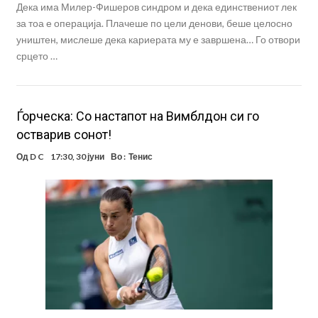
Дека има Милер-Фишеров синдром и дека единствениот лек
за тоа е операција. Плачеше по цели денови, беше целосно
уништен, мислеше дека кариерата му е завршена… Го отвори
срцето …
Ѓорческа: Со настапот на Вимблдон си го
остварив сонот!
Од
D C
17:30, 30 јуни
Во :
Тенис