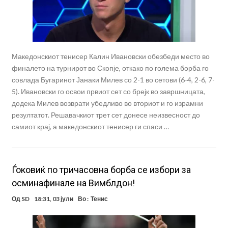
Македонскиот тенисер Калин Ивановски обезбеди место во
финалето на турнирот во Скопје, откако по голема борба го
совлада Бугаринот Јанаки Милев со 2-1 во сетови (6-4, 2-6, 7-
5). Ивановски го освои првиот сет со брејк во завршницата,
додека Милев возврати убедливо во вториот и го израмни
резултатот. Решавачкиот трет сет донесе неизвесност до
самиот крај, а македонскиот тенисер ги спаси …
Ѓоковиќ по тричасовна борба се избори за
осминафинале на Вимблдон!
Од
SD
18:31, 03 јули
Во :
Тенис