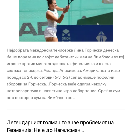
Најдобрата македонска тенисерка Лина Ѓорческа денеска
беше поразена во својот дебитантски меч на Вимблдон во кој
играше против минатогодишната финалистка и шеста
светска тенисерка, Аманда Анисимова. Американката иако
победи со 2-0 во сетови (6-3, 6-2) сепак имаше пофални
зборови за Ѓорческа. „Ѓорческа веќе одигра неколку
натпревари тука и навистина игра добар тенис. Среќна сум
што повторно сум на Вимблдон по …
Легендарниот голман го знае проблемот на
Германија: Не е до Нагелсман…