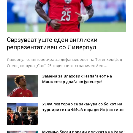
Сврзуваат уште еден англиски
репрезентативец со Ливерпул
Ливерпул се интересира за дефанзивецот на Тотенхем Џед
Спенс, пишува „Сан“. 25-годишниот страничен бек …
Замена за Влаховиќ: Напаѓачот на
Манчестер доаѓа во Јувентус!
УЕФА повторно се заканува со бојкот на
турнирите на ФИФА поради Инфантино
Мурињо бесен поради одлуката на Реал: