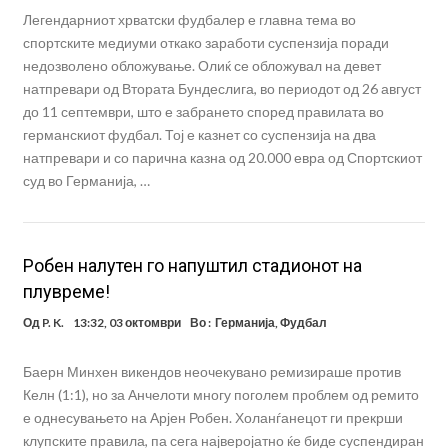
Легендарниот хрватски фудбалер е главна тема во
спортските медиуми откако заработи суспензија поради
недозволено обложување. Олиќ се обложувал на девет
натпревари од Втората Бундеслига, во периодот од 26 август
до 11 септември, што е забрането според правилата во
германскиот фудбал. Тој е казнет со суспензија на два
натпревари и со парична казна од 20.000 евра од Спортскиот
суд во Германија, …
Робен налутен го напуштил стадионот на
плувреме!
Од
P. K.
13:32, 03 октомври
Во :
Германија
,
Фудбал
Баерн Минхен викендов неочекувано ремизираше против
Келн (1:1), но за Анчелоти многу поголем проблем од ремито
е однесувањето на Арјен Робен. Холанѓанецот ги прекрши
клупските правила, па сега најверојатно ќе биде суспендиран