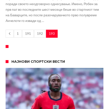
поради своето неодговорно однесување. Имено, Робен за
прв пат во последните шест месеци беше во стартниот тим
на Баварците, но после разочарувачкото прво полувреме
Анчелоти го извади од …
1
191
192
193
НАЈНОВИ СПОРТСКИ ВЕСТИ