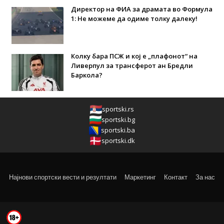
Директор на ФИА за драмата во Формула
1: Не можеме да одиме толку далеку!
Колку бара ПСЖ и кој е „плафонот“ на
Ливерпул за трансферот ан Бредли
Баркола?
sportski.rs
sportski.bg
sportski.ba
sportski.dk
Најнови спортски вести и резултати
Маркетинг
Контакт
За нас