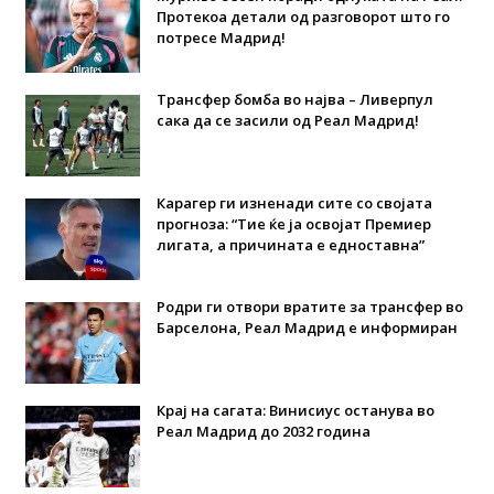
Протекоа детали од разговорот што го
потресе Мадрид!
Трансфер бомба во најва – Ливерпул
сака да се засили од Реал Мадрид!
Карагер ги изненади сите со својата
прогноза: “Тие ќе ја освојат Премиер
лигата, а причината е едноставна”
Родри ги отвори вратите за трансфер во
Барселона, Реал Мадрид е информиран
Крај на сагата: Винисиус останува во
Реал Мадрид до 2032 година