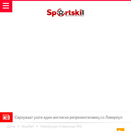
Сврзуваат уште еден англиски репрезентативец со Ливерпул
Дома
Фудбал
Германија
(Страница 193)
Замена за Влаховиќ: Напаѓачот на Манчестер доаѓа во Јувентус!