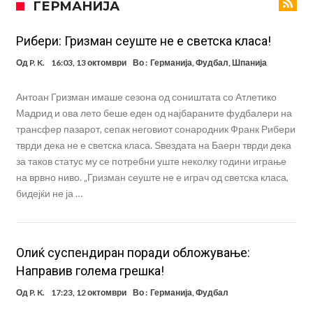
ГЕРМАНИЈА
УЕФА повторно се заканува со бојкот на турнирите на ФИФА
поради Инфантино
Мурињо бесен поради одлуката на Реал: Протекоа детали од
Рибери: Гризман сеуште не е светска класа!
разговорот што го потресе Мадрид!
Трансфер бомба во најва – Ливерпул сака да се засили од Реал
Од
P. K.
16:03, 13 октомври
Во :
Германија
,
Фудбал
,
Шпанија
Мадрид!
Карагер ги изненади сите со својата прогноза: “Тие ќе ја освојат
Антоан Гризман имаше сезона од соништата со Атлетико
Премиер лигата, а причината е едноставна”
Родри ги отвори вратите за трансфер во Барселона, Реал Мадрид
Мадрид и ова лето беше еден од најбараните фудбалери на
трансфер пазарот, сепак неговиот сонародник Франк Рибери
е информиран
Крај на сагата: Винисиус останува во Реал Мадрид до 2032
тврди дека не е светска класа. Ѕвездата на Баерн тврди дека
година
Директор на ФИА за драмата во Формула 1: Не можеме да одиме
за таков статус му се потребни уште неколку години играње
на врвно ниво. „Гризман сеуште не е играч од светска класа,
толку далеку!
Колку бара ПСЖ и кој е „плафонот“ на Ливерпул за трансферот
бидејќи не ја …
ан Бредли Баркола?
Олиќ суспендиран поради обложување:
Направив голема грешка!
Од
P. K.
17:23, 12 октомври
Во :
Германија
,
Фудбал