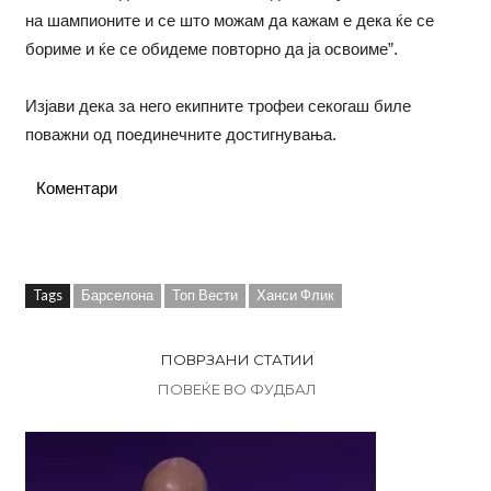
на шампионите и се што можам да кажам е дека ќе се
бориме и ќе се обидеме повторно да ја освоиме”.
Изјави дека за него екипните трофеи секогаш биле
поважни од поединечните достигнувања.
Коментари
Tags
Барселона
Топ Вести
Ханси Флик
ПОВРЗАНИ СТАТИИ
ПОВЕЌЕ ВО ФУДБАЛ