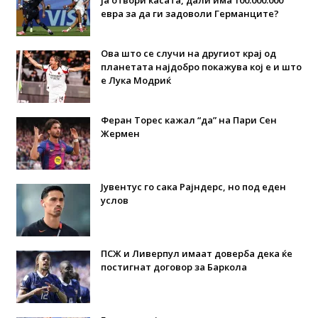
ја отвори касата, дали има 100.000.000
евра за да ги задоволи Германците?
Ова што се случи на другиот крај од
планетата најдобро покажува кој е и што
е Лука Модриќ
Феран Торес кажал “да” на Пари Сен
Жермен
Јувентус го сака Рајндерс, но под еден
услов
ПСЖ и Ливерпул имаат доверба дека ќе
постигнат договор за Баркола