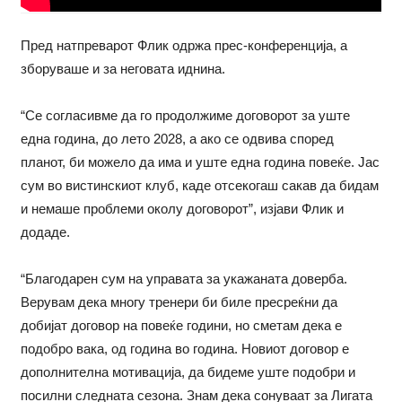
Пред натпреварот Флик одржа прес-конференција, а
зборуваше и за неговата иднина.
“Се согласивме да го продолжиме договорот за уште
една година, до лето 2028, а ако се одвива според
планот, би можело да има и уште една година повеќе. Јас
сум во вистинскиот клуб, каде отсекогаш сакав да бидам
и немаше проблеми околу договорот”, изјави Флик и
додаде.
“Благодарен сум на управата за укажаната доверба.
Верувам дека многу тренери би биле пресреќни да
добијат договор на повеќе години, но сметам дека е
подобро вака, од година во година. Новиот договор е
дополнителна мотивација, да бидеме уште подобри и
посилни следната сезона. Знам дека сонуваат за Лигата