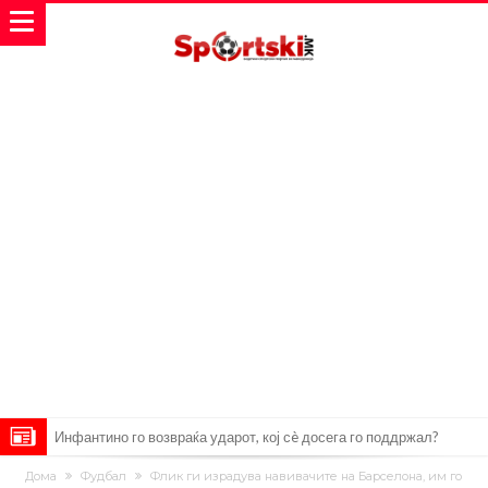
Инфантино го возвраќа ударот, кој сè досега го поддржал?
„Влегувам на стадионот за да го разнесам Меси со четири бомби“
Дома
Фудбал
Флик ги израдува навивачите на Барселона, им го