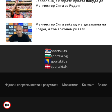
Барселона ја испрати првата понуда до
Манчестер Сити за Родри
Манчестер Сити веќе му најде замена на
Родри, и тоа во голем ривал!
sportski.rs
sportski.bg
sportski.ba
sportski.dk
Најнови спортски вести и резултати
Маркетинг
Контакт
За нас