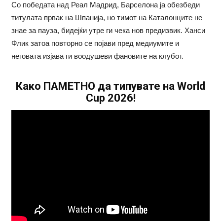
Со победата над Реал Мадрид, Барселона ја обезбеди
титулата првак на Шпанија, но тимот на Каталонците не
знае за пауза, бидејќи утре ги чека нов предизвик. Ханси
Флик затоа повторно се појави пред медиумите и
неговата изјава ги воодушеви фановите на клубот.
Како ПАМЕТНО да типувате на World
Cup 2026!