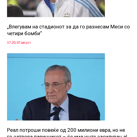
„Влегувам на стадионот за да го разнесам Меси со
четири бомби“
17:20, 07 август
Реал потроши повеќе од 200 милиони евра, но не
го затвора паричникот – ќе има уште засилувања!