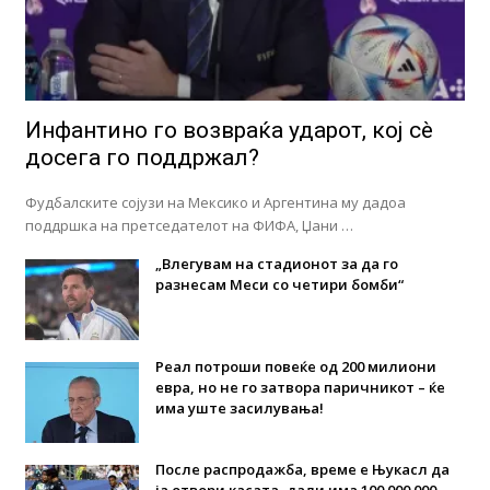
Инфантино го возвраќа ударот, кој сè
досега го поддржал?
Фудбалските сојузи на Мексико и Аргентина му дадоа
поддршка на претседателот на ФИФА, Џани …
„Влегувам на стадионот за да го
разнесам Меси со четири бомби“
Реал потроши повеќе од 200 милиони
евра, но не го затвора паричникот – ќе
има уште засилувања!
После распродажба, време е Њукасл да