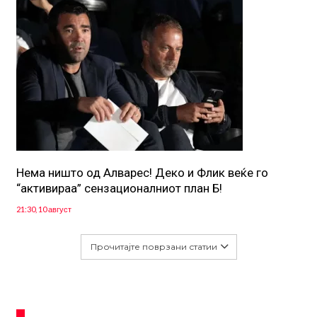
Нема ништо од Алварес! Деко и Флик веќе го
“активираа” сензационалниот план Б!
21:30, 10 август
Прочитајте поврзани статии