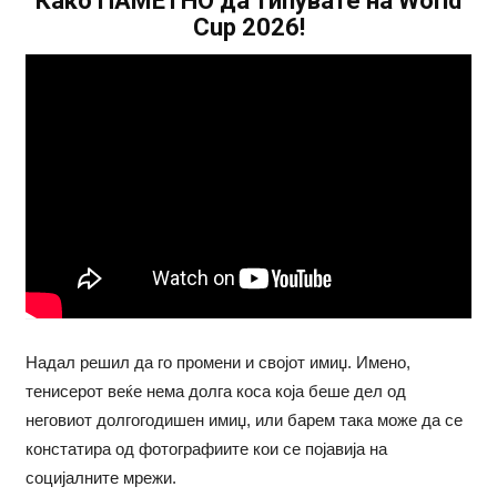
Како ПАМЕТНО да типувате на World
Cup 2026!
Надал решил да го промени и својот имиџ. Имено,
тенисерот веќе нема долга коса која беше дел од
неговиот долгогодишен имиџ, или барем така може да се
констатира од фотографиите кои се појавија на
социјалните мрежи.