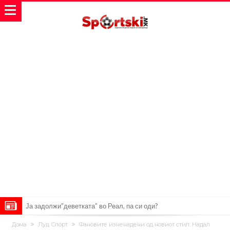
Ја задолжи”деветката” во Реал, па си оди?
Арсенал ја одреди цената за шпанскиот репрезентативец: Реал и
Дома
Луд Спорт
Фановите изненадени од новиот стил: Надал