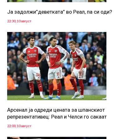
Ја задолжи”деветката” во Реал, па си оди?
22:30, 10 август
Арсенал ја одреди цената за шпанскиот
репрезентативец: Реал и Челси го сакаат
22:00, 10 август