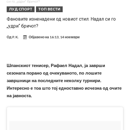
си го „удри“ бричот?
Челси го сакаат
Нема ништо од Алварес! Деко и Флик веќе го “активираа”
ЛУД СПОРТ
ТОП ВЕСТИ
сензационалниот план Б!
Се подготвува трансфер кој ќе го потресе светот на фудбалот, во
Фановите изненадени од новиот стил: Надал си го
„удри“ бричот?
центарот на сè – Нејмар!
Интер се насочува кон англиски репрезентативец
Барселона и Манчестер Сити се сè поблиску до договор за Родри
Од
P. K.
Објавено на
16:13, 14 ноември
ПСЖ и Барселона се договориле за цената на Торес
Трабзонспор не застанува: Договорен е напаѓач, играше со Салах
Шпанскиот тенисер, Рафаел Надал, ја заврши
во Ливерпул
Шок на тренингот на Барселона: Се слушна врисок, а потоа со
сезоната порано од очекуваното, по лошите
солзи го напушти теренот
Крај на сагата со Хари Кејн: Англичанецот ја соопшти конечната
завршници на последните неколку турнири.
одлука на раководството на Бајерн
Интересно е тоа што тој едноставно исчезна од очите
на јавноста.