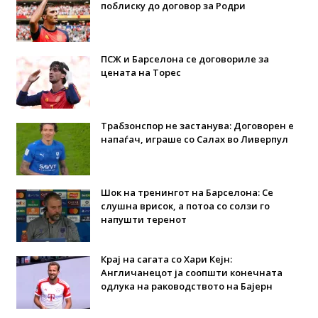
поблиску до договор за Родри
ПСЖ и Барселона се договориле за
цената на Торес
Трабзонспор не застанува: Договорен е
напаѓач, играше со Салах во Ливерпул
Шок на тренингот на Барселона: Се
слушна врисок, а потоа со солзи го
напушти теренот
Крај на сагата со Хари Кејн:
Англичанецот ја соопшти конечната
одлука на раководството на Бајерн