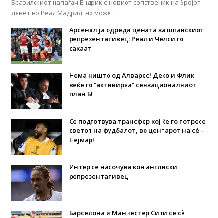
Бразилскиот напаѓач Ендрик е новиот сопственик на бројот
девет во Реал Мадрид, но може …
Арсенал ја одреди цената за шпанскиот
репрезентативец: Реал и Челси го
сакаат
Нема ништо од Алварес! Деко и Флик
веќе го “активираа” сензационалниот
план Б!
Се подготвува трансфер кој ќе го потресе
светот на фудбалот, во центарот на сè –
Нејмар!
Интер се насочува кон англиски
репрезентативец
Барселона и Манчестер Сити се сè