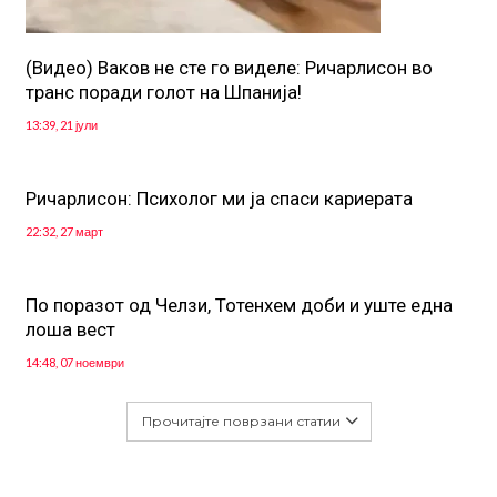
(Видео) Ваков не сте го виделе: Ричарлисон во
транс поради голот на Шпанија!
13:39, 21 јули
Ричарлисон: Психолог ми ја спаси кариерата
22:32, 27 март
По поразот од Челзи, Тотенхем доби и уште една
лоша вест
14:48, 07 ноември
Прочитајте поврзани статии