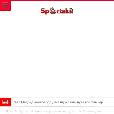
Реал Мадрид донесе одлука: Eндрик заминува во Премиер
лигата!
(ФОТО) Тажна вест од Аргентина: Голема загуба во семејството
Дома
Фудбал
Светско првенство во фудбал
Сеир на денот: