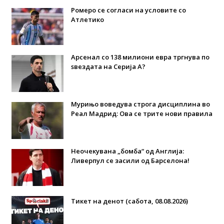
Ромеро се согласи на условите со
Атлетико
Арсенал со 138 милиони евра тргнува по
ѕвездата на Серија А?
Мурињо воведува строга дисциплина во
Реал Мадрид: Ова се трите нови правила
Неочекувана „бомба“ од Англија:
Ливерпул се засили од Барселона!
Тикет на денот (сабота, 08.08.2026)