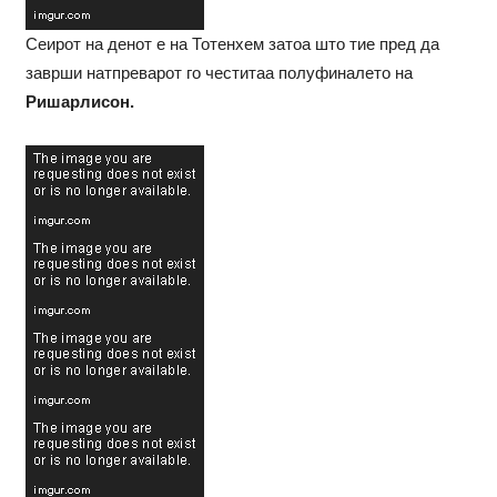
Сеирот на денот е на Тотенхем затоа што тие пред да
заврши натпреварот го честитаа полуфиналето на
Ришарлисон.