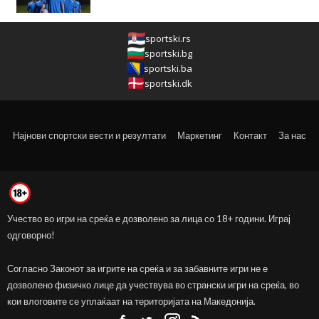
sportski.rs
sportski.bg
sportski.ba
sportski.dk
Најнови спортски вести и резултати
Маркетинг
Контакт
За нас
Учество во игри на среќа е дозволено за лица со 18+ години. Играј
одговорно!
Согласно Законот за игрите на среќа и за забавните игри не е
дозволено физичко лице да учествува во странски игри на среќа, во
кои влоговите се уплаќаат на територијата на Македонија.