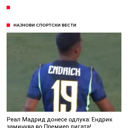
НАЈНОВИ СПОРТСКИ ВЕСТИ
Реал Мадрид донесе одлука: Eндрик
заминува во Премиер лигата!