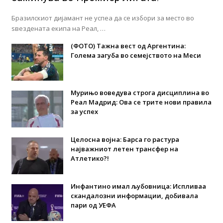
Бразилскиот дијамант не успеа да се избори за место во
ѕвездената екипа на Реал, …
(ФОТО) Тажна вест од Аргентина:
Голема загуба во семејството на Меси
Мурињо воведува строга дисциплина во
Реал Мадрид: Ова се трите нови правила
за успех
Целосна војна: Барса го растура
најважниот летен трансфер на
Атлетико?!
Инфантино имал љубовница: Испливаа
скандалозни информации, добивала
пари од УЕФА