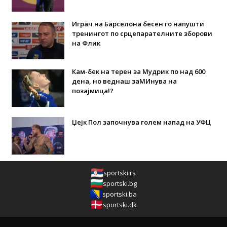
Играч на Барселона бесен го напушти
тренингот по срцепарателните зборови
на Флик
Кам-бек на терен за Мудрик по над 600
дена, но веднаш заМИнува на
позајмица!?
Џејк Пол започнува голем напад на УФЦ
sportski.rs
sportski.bg
sportski.ba
sportski.dk