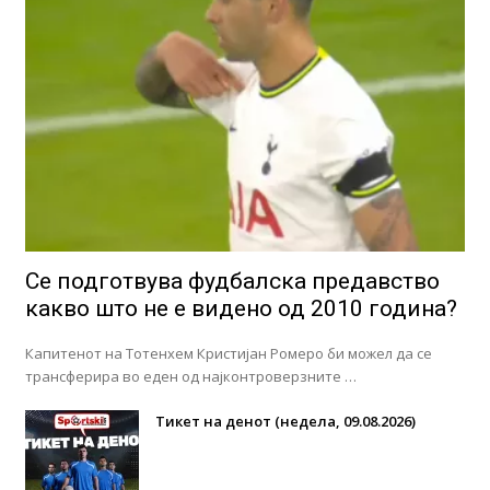
Се подготвува фудбалска предавство
какво што не е видено од 2010 година?
Капитенот на Тотенхем Кристијан Ромеро би можел да се
трансферира во еден од најконтроверзните …
Тикет на денот (недела, 09.08.2026)