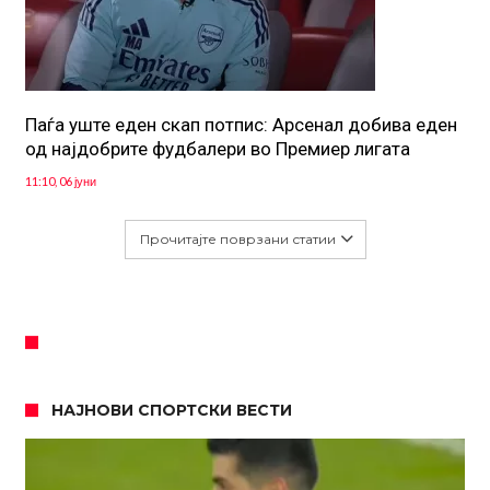
Паѓа уште еден скап потпис: Арсенал добива еден
од најдобрите фудбалери во Премиер лигата
11:10, 06 јуни
Прочитајте поврзани статии
НАЈНОВИ СПОРТСКИ ВЕСТИ