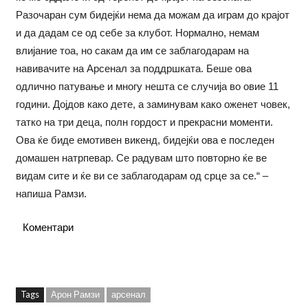
Разочаран сум бидејќи нема да можам да играм до крајот
и да дадам се од себе за клубот. Нормално, немам
влијание тоа, но сакам да им се заблагодарам на
навивачите на Арсенал за поддршката. Беше ова
одлично патување и многу нешта се случија во овие 11
години. Дојдов како дете, а заминувам како оженет човек,
татко на три деца, полн гордост и прекрасни моменти.
Ова ќе биде емотивен викенд, бидејќи ова е последен
домашен натрпевар. Се радувам што повторно ќе ве
видам сите и ќе ви се заблагодарам од срце за се.“ –
напиша Рамзи.
Коментари
Tags
Арон Рамзи
арсенал