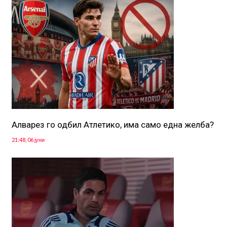
Aлварез го одбил Атлетико, има само една желба?
21:48, 06 јуни