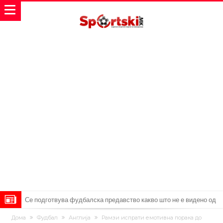
Се подготвува фудбалска предавство какво што не е видено од
2010 година?
Тикет на денот (недела, 09.08.2026)
Дома
Фудбал
Англија
Рамзи испрати емотивна порака до