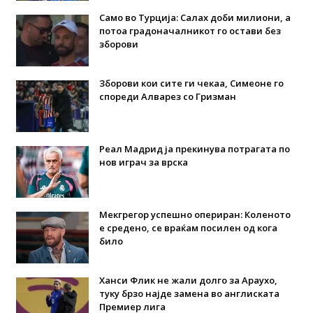
Само во Турција: Салах доби милиони, а
потоа градоначалникот го остави без
зборови
Зборови кои сите ги чекаа, Симеоне го
спореди Алварез со Гризман
Реал Мадрид ја прекинува потрагата по
нов играч за врска
Мекгрегор успешно опериран: Коленото
е средено, се враќам посилен од кога
било
Ханси Флик не жали долго за Араухо,
туку брзо најде замена во англиската
Премиер лига