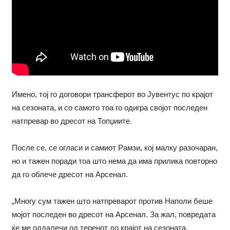
Имено, тој го договори трансферот во Јувентус по крајот
на сезоната, и со самото тоа го одигра својот последен
натпревар во дресот на Топџиите.
После се, се огласи и самиот Рамзи, кој малку разочаран,
но и тажен поради тоа што нема да има прилика повторно
да го облече дресот на Арсенал.
„Многу сум тажен што натпреварот против Наполи беше
мојот последен во дресот на Арсенал. За жал, повредата
ќе ме оддалечи од теренот до крајот на сезоната.