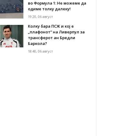
во Формула 1: Не можеме да
одиме толку далеку!
19:20, 06 август
Колку бара ПСЖ и кој е
„плафонот“ на Ливерпул за
трансферот ан Бредли
Баркола?
18:40, 06 август