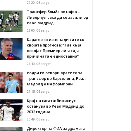
22:20, 06 август
Трансфер бомба во најва –
Ливерпул сака да се засили од
Реал Мадрид!
22:00, 06 август
Карагер ги изненади сите со
својата прогноза: “Тие ќе ја
освојат Премиер лигата, а
причината е едноставна”
21:40, 06 август
Родри ги отвори вратите за
трансфер во Барселона, Реал
Мадрид е информиран
21:15, 06 август
Крај на сагата: Винисиус
останува во Реал Мадрид до
2032 година
20:49, 06 август
Директор на ФИА за драмата