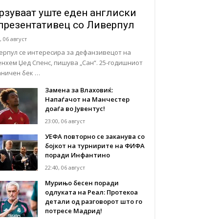
рзуваат уште еден англиски
презентативец со Ливерпул
, 06 август
ерпул се интересира за дефанзивецот на
енхем Џед Спенс, пишува „Сан“. 25-годишниот
аничен бек …
Замена за Влаховиќ:
Напаѓачот на Манчестер
доаѓа во Јувентус!
23:00, 06 август
УЕФА повторно се заканува со
бојкот на турнирите на ФИФА
поради Инфантино
22:40, 06 август
Мурињо бесен поради
одлуката на Реал: Протекоа
детали од разговорот што го
потресе Мадрид!