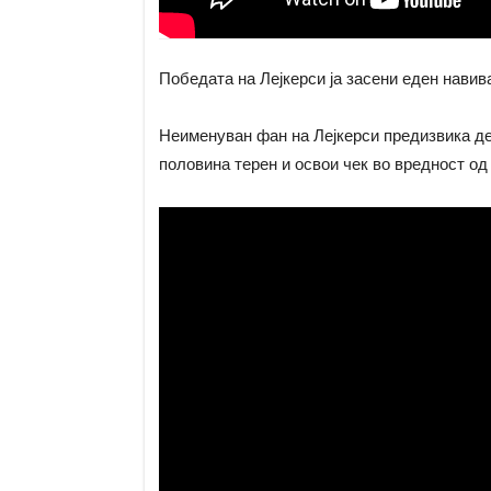
Победата на Лејкерси ја засени еден навив
Неименуван фан на Лејкерси предизвика дел
половина терен и освои чек во вредност од