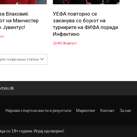
за Влаховиќ:
УЕФА повторно се
от на Манчестер
заканува со бојкот на
о Јувентус!
турнирите на ФИФА поради
Инфантино
уст
22:40, 06 август
јте поврзани статии
rtski.dk
Најнови спортски вести и резултати
Маркетинг
Контакт
За нас
ица со 18+ години. Играј одговорно!