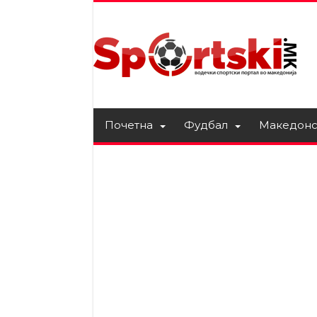
Почетна
Фудбал
Македонс