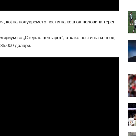
ач, кој на полувремето постигна кош од половина терен.
ириум во „Стејплс центарот“, откако постигна кош од
 35.000 долари.