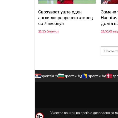
Сврзуваат уште еден
Замена 
англиски репрезентативец
Напаѓач
со Ливерпул
доаѓа в
23:20, 06 август
23:00, 06 авг
Прочита
sportski.rs
sportski.bg
sportski.ba
spo
Учество во игри на среќа е дозволено за л