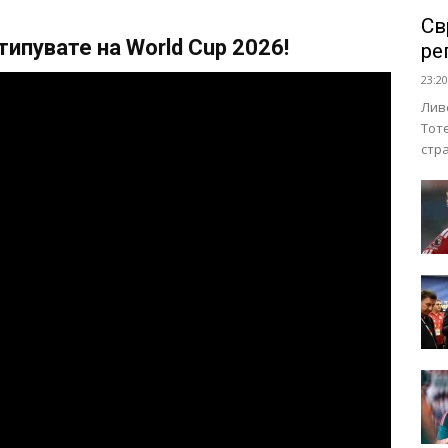
Св
ипувате на World Cup 2026!
ре
23:20
Лив
Тот
стр