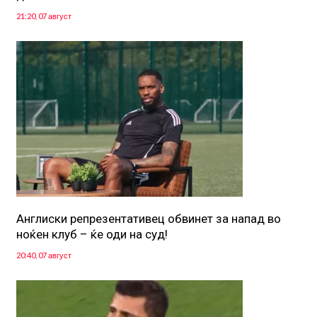
21:20, 07 август
Англиски репрезентативец обвинет за напад во
ноќен клуб – ќе оди на суд!
20:40, 07 август