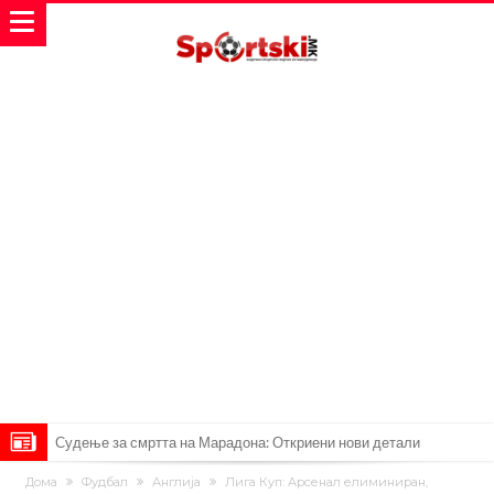
Судење за смртта на Марадона: Откриени нови детали
Англиски репрезентативец обвинет за напад во ноќен клуб – ќе
Дома
Фудбал
Англија
Лига Куп: Арсенал елиминиран,