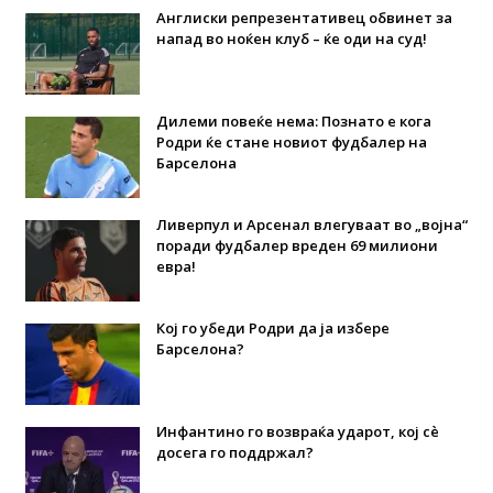
Англиски репрезентативец обвинет за
напад во ноќен клуб – ќе оди на суд!
Дилеми повеќе нема: Познато е кога
Родри ќе стане новиот фудбалер на
Барселона
Ливерпул и Арсенал влегуваат во „војна“
поради фудбалер вреден 69 милиони
евра!
Кој го убеди Родри да ја избере
Барселона?
Инфантино го возвраќа ударот, кој сè
досега го поддржал?