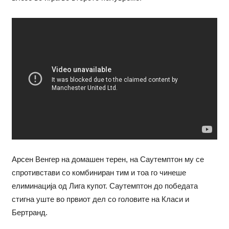
Арсен Венгер на домашен терен, на Саутемптон му се
спротивстави со комбиниран тим и тоа го чинеше
елиминација од Лига купот. Саутемптон до победата
стигна уште во првиот дел со головите на Класи и
Бертранд.