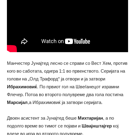
Манчестер Јунајтед лесно се справи со Вест Хем, против
кого во саботата, одигра 1:1 во првенството. Серијата на
голови на „Олд Трафорд“ ја отвори и ја затвори
Ибрахимовиќ
. По првиот гол на Швеѓанецот израмни
Флечер. Потоа во второто полувреме два гола постигна
Марсијал
,а Ибрахимовиќ ја затвори серијата.
Двоен асистент за Јунајтед беше
Михтаријан
, а по
подолго време во тимот се појави и
Швајнштајгер
кој
влезе во игра во второто полувреме.