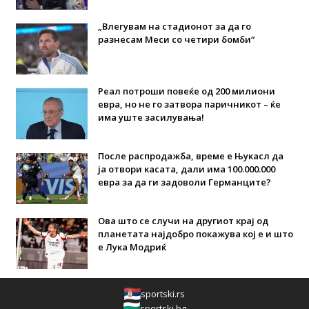
„Влегувам на стадионот за да го
разнесам Меси со четири бомби“
Реал потроши повеќе од 200 милиони
евра, но не го затвора паричникот – ќе
има уште засилувања!
После распродажба, време е Њукасл да
ја отвори касата, дали има 100.000.000
евра за да ги задоволи Германците?
Ова што се случи на другиот крај од
планетата најдобро покажува кој е и што
е Лука Модриќ
sportski.rs
sportski.bg