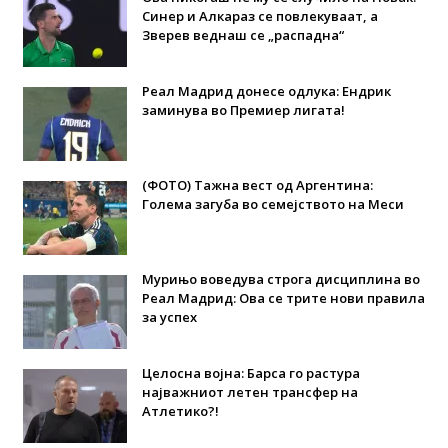
Синер и Алкараз се повлекуваат, а
Зверев веднаш се „распадна“
Реал Мадрид донесе одлука: Eндрик
заминува во Премиер лигата!
(ФОТО) Тажна вест од Аргентина:
Голема загуба во семејството на Меси
Мурињо воведува строга дисциплина во
Реал Мадрид: Ова се трите нови правила
за успех
Целосна војна: Барса го растура
најважниот летен трансфер на
Атлетико?!