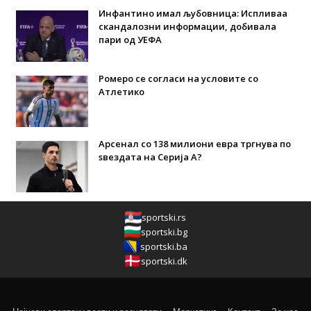
Инфантино имал љубовница: Испливаа
скандалозни информации, добивала
пари од УЕФА
Ромеро се согласи на условите со
Атлетико
Арсенал со 138 милиони евра тргнува по
ѕвездата на Серија А?
sportski.rs
sportski.bg
sportski.ba
sportski.dk