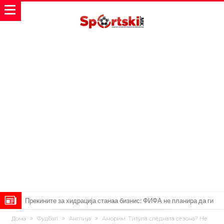
Прекините за хидрација станаа бизнис: ФИФА не планира да ги
укине
Француски судија обвинет за семејно насилство – му се заканува
Дома
Фудбал
Англија
Аморим: Титула следната сезона? Не