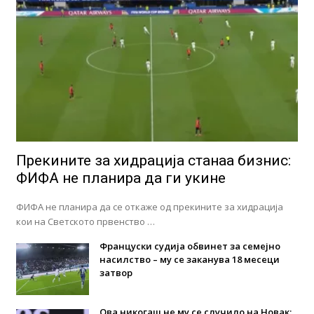
Прекините за хидрација станаа бизнис:
ФИФА не планира да ги укине
ФИФА не планира да се откаже од прекините за хидрација
кои на Светското првенство …
Француски судија обвинет за семејно
насилство – му се заканува 18 месеци
затвор
Ова никогаш не му се случило на Новак: