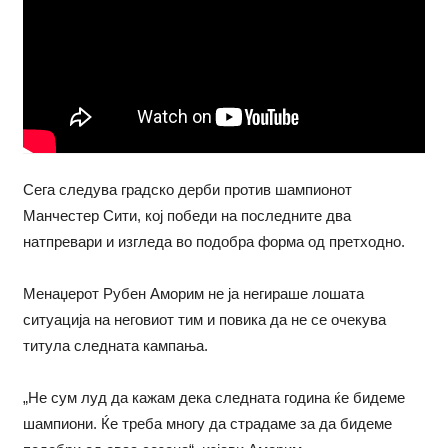
Сега следува градско дерби против шампионот
Манчестер Сити, кој победи на последните два
натпревари и изгледа во подобра форма од претходно.
Менаџерот Рубен Аморим не ја негираше лошата
ситуација на неговиот тим и повика да не се очекува
титула следната кампања.
„Не сум луд да кажам дека следната година ќе бидеме
шампиони. Ќе треба многу да страдаме за да бидеме