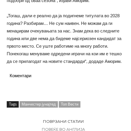
подобри од оваа сезона“, изјави Аморим.
„Тогаш, дали е реално да ја подигнеме титулата во 2028
година? Разбирам… Не сум наивен. Не можам да ги
менаџирам очекувањата за нас. Знам дека во следните
година или две нема да бидеме најсериозен кандидат за
првото место. Се уште работиме на многу работи.
Понекогаш менуваме одредени играчи на кои им е тешко
да се прилагодат на новите стандарди“, додаде Аморим.
Коментари
Tags
Манчестер јунајтед
Топ Вести
ПОВРЗАНИ СТАТИИ
ПОВЕЌЕ ВО АНГЛИЈА