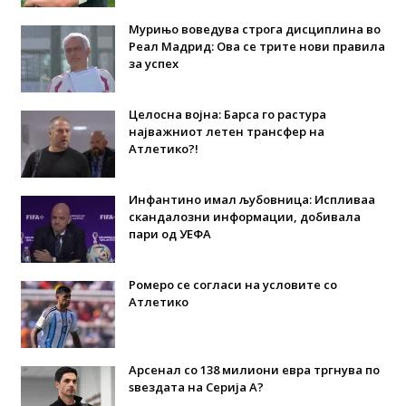
Мурињо воведува строга дисциплина во
Реал Мадрид: Ова се трите нови правила
за успех
Целосна војна: Барса го растура
најважниот летен трансфер на
Атлетико?!
Инфантино имал љубовница: Испливаа
скандалозни информации, добивала
пари од УЕФА
Ромеро се согласи на условите со
Атлетико
Арсенал со 138 милиони евра тргнува по
ѕвездата на Серија А?