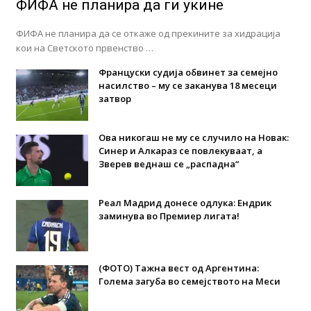
ФИФА не планира да ги укине
ФИФА не планира да се откаже од прекините за хидрација
кои на Светското првенство …
Француски судија обвинет за семејно
насилство – му се заканува 18 месеци
затвор
Ова никогаш не му се случило на Новак:
Синер и Алкараз се повлекуваат, а
Зверев веднаш се „распадна“
Реал Мадрид донесе одлука: Eндрик
заминува во Премиер лигата!
(ФОТО) Тажна вест од Аргентина:
Голема загуба во семејството на Меси