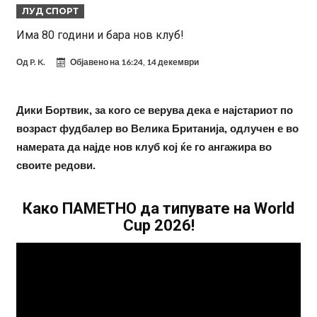
ЛУД СПОРТ
18 месеци затвор
Ова никогаш не му се случило на Новак: Синер и Алкараз се
Има 80 години и бара нов клуб!
повлекуваат, а Зверев веднаш се „распадна“
Реал Мадрид донесе одлука: Eндрик заминува во Премиер
Од
P. K.
Објавено на
16:24, 14 декември
лигата!
(ФОТО) Тажна вест од Аргентина: Голема загуба во семејството
на Меси
Мурињо воведува строга дисциплина во Реал Мадрид: Ова се
Дики Бортвик, за кого се верува дека е најстариот по
трите нови правила за успех
Целосна војна: Барса го растура најважниот летен трансфер на
возраст фудбалер во Велика Британија, одлучен е во
Атлетико?!
Инфантино имал љубовница: Испливаа скандалозни
намерата да најде нов клуб кој ќе го ангажира во
информации, добивала пари од УЕФА
Ромеро се согласи на условите со Атлетико
своите редови.
Арсенал со 138 милиони евра тргнува по ѕвездата на Серија А?
Како ПАМЕТНО да типувате на World
Cup 2026!