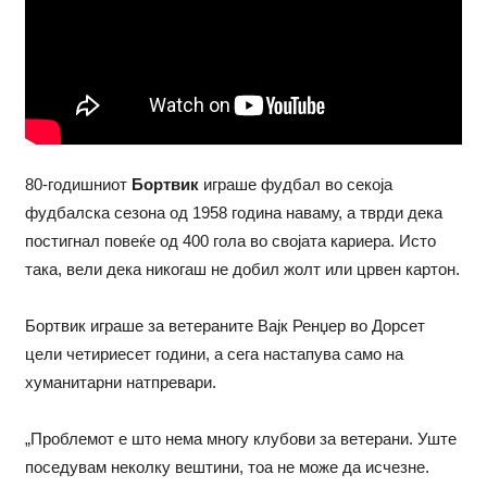
80-годишниот
Бортвик
играше фудбал во секоја
фудбалска сезона од 1958 година наваму, а тврди дека
постигнал повеќе од 400 гола во својата кариера. Исто
така, вели дека никогаш не добил жолт или црвен картон.
Бортвик играше за ветераните Вајк Ренџер во Дорсет
цели четириесет години, а сега настапува само на
хуманитарни натпревари.
„Проблемот е што нема многу клубови за ветерани. Уште
поседувам неколку вештини, тоа не може да исчезне.