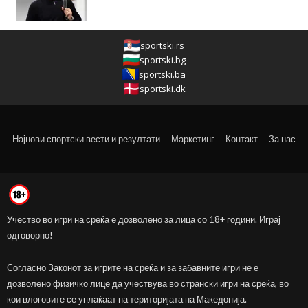
sportski.rs
sportski.bg
sportski.ba
sportski.dk
Најнови спортски вести и резултати
Маркетинг
Контакт
За нас
Учество во игри на среќа е дозволено за лица со 18+ години. Играј
одговорно!
Согласно Законот за игрите на среќа и за забавните игри не е
дозволено физичко лице да учествува во странски игри на среќа, во
кои влоговите се уплаќаат на територијата на Македонија.