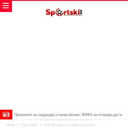
Прекините за хидрација станаа бизнис: ФИФА не планира да ги
укине
Француски судија обвинет за семејно насилство – му се заканува
Дома
Луд Спорт
Има 80 години и бара нов клуб!