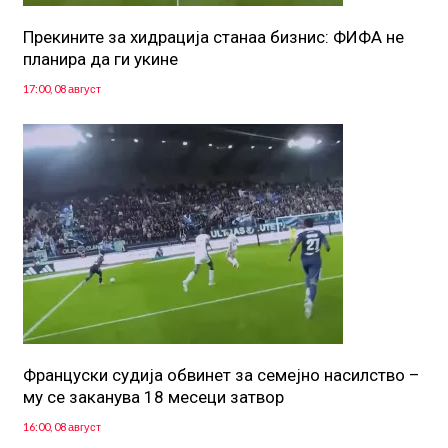
Прекините за хидрација станаа бизнис: ФИФА не
планира да ги укине
17:00, 08 август
Француски судија обвинет за семејно насилство –
му се заканува 18 месеци затвор
16:00, 08 август