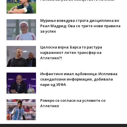
Мурињо воведува строга дисциплина во
Реал Мадрид: Ова се трите нови правила
за успех
Целосна војна: Барса го растура
најважниот летен трансфер на
Атлетико?!
Инфантино имал љубовница: Испливаа
скандалозни информации, добивала
пари од УЕФА
Ромеро се согласи на условите со
Атлетико