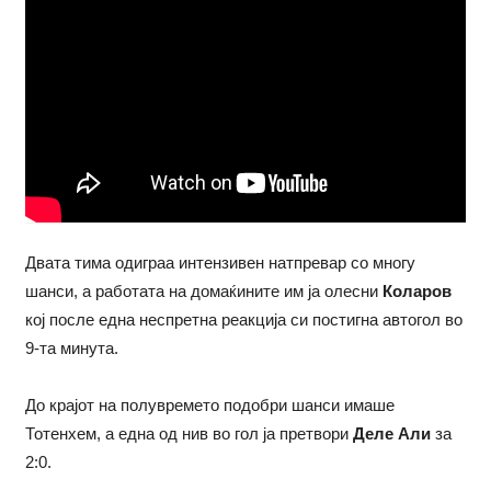
Двата тима одиграа интензивен натпревар со многу
шанси, а работата на домаќините им ја олесни
Коларов
кој после една неспретна реакција си постигна автогол во
9-та минута.
До крајот на полувремето подобри шанси имаше
Тотенхем, а една од нив во гол ја претвори
Деле Али
за
2:0.