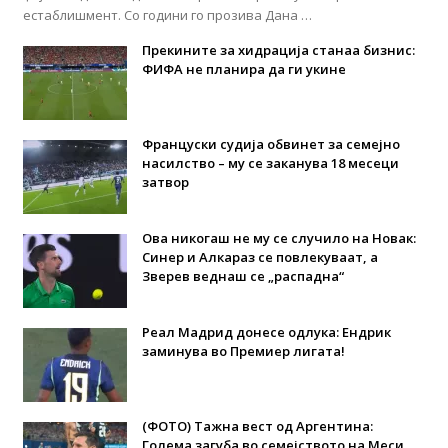
естаблишмент. Со години го прозива Дана …
Прекините за хидрација станаа бизнис:
ФИФА не планира да ги укине
Француски судија обвинет за семејно
насилство – му се заканува 18 месеци
затвор
Ова никогаш не му се случило на Новак:
Синер и Алкараз се повлекуваат, а
Зверев веднаш се „распадна“
Реал Мадрид донесе одлука: Eндрик
заминува во Премиер лигата!
(ФОТО) Тажна вест од Аргентина:
Голема загуба во семејството на Меси