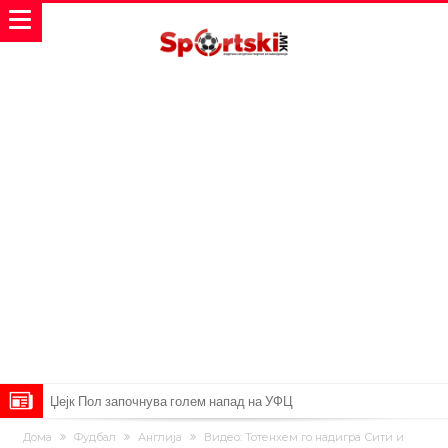
Џејк Пол започнува голем напад на УФЦ
Прекините за хидрација станаа бизнис: ФИФА не планира да ги
Дома
Фудбал
Англија
Видеo: Тотенхем го надигра Сити и