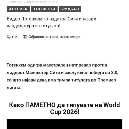
најави кандидатура за титулата!
укине
Француски судија обвинет за семејно насилство – му се заканува
АНГЛИЈА
ТОП ВЕСТИ
ФУДБАЛ
18 месеци затвор
Ова никогаш не му се случило на Новак: Синер и Алкараз се
Видеo: Тотенхем го надигра Сити и најави
кандидатура за титулата!
повлекуваат, а Зверев веднаш се „распадна“
Реал Мадрид донесе одлука: Eндрик заминува во Премиер
лигата!
(ФОТО) Тажна вест од Аргентина: Голема загуба во семејството
Од
P. K.
Објавено на
17:25, 02 октомври
на Меси
Мурињо воведува строга дисциплина во Реал Мадрид: Ова се
трите нови правила за успех
Целосна војна: Барса го растура најважниот летен трансфер на
Тотенхем одигра маестрален натпревар против
Атлетико?!
Инфантино имал љубовница: Испливаа скандалозни
лидерот Манчестер Сити и заслужено победи со 2:0,
информации, добивала пари од УЕФА
Ромеро се согласи на условите со Атлетико
со што најави дека има тим за титулата во Премиер
лигата.
Како ПАМЕТНО да типувате на World
Cup 2026!