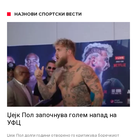
НАЈНОВИ СПОРТСКИ ВЕСТИ
Џејк Пол започнува голем напад на
УФЦ
Џејк Пол долги години отворено го критикува боречкиот