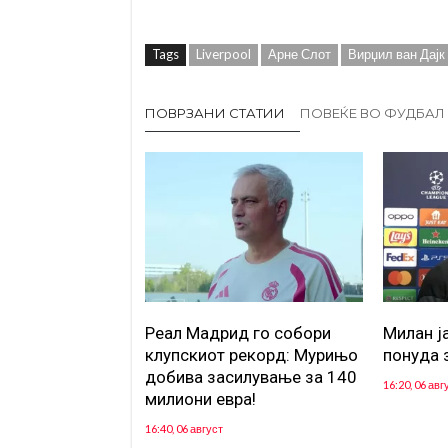
Tags
Liverpool
Арне Слот
Вирџил ван Дајк
ПОВРЗАНИ СТАТИИ
ПОВЕЌЕ ВО ФУДБАЛ
Реал Мадрид го собори
Милан ј
клупскиот рекорд: Мурињо
понуда 
добива засилување за 140
16:20, 06 авг
милиони евра!
16:40, 06 август