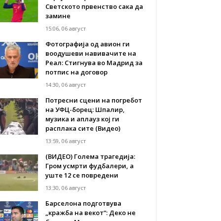
Светското првенство сака да
замине
15:06, 06 август
Фотографија од авион ги
воодушеви навивачите на
Реал: Стигнува во Мадрид за
потпис на договор
14:30, 06 август
Потресни сцени на погребот
на УФЦ-борец: Шпалир,
музика и аплауз кој ги
расплака сите (Видео)
13:59, 06 август
(ВИДЕО) Голема трагедија:
Гром усмрти фудбалери, а
уште 12 се повредени
13:30, 06 август
Барселона подготвува
„кражба на векот“: Деко не