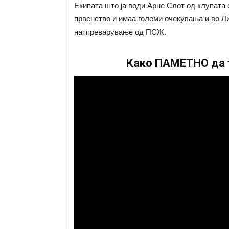
Екипата што ја води Арне Слот од клупата
првенство и имаа големи очекувања и во Л
натпреварување од ПСЖ.
Како ПАМЕТНО да т