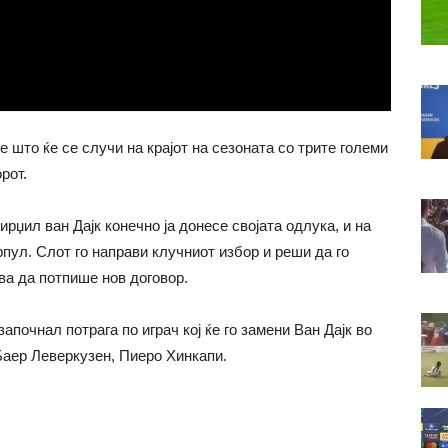
е што ќе се случи на крајот на сезоната со трите големи
рот.
ирџил ван Дајк конечно ја донесе својата одлука, и на
ерпул. Слот го направи клучниот избор и реши да го
ува да потпише нов договор.
почнал потрага по играч кој ќе го замени Ван Дајк во
Баер Леверкузен, Пиеро Хинкапи.