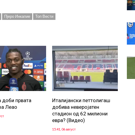
Пјеро Инкапие
Топ Вести
а доби првата
Италијански петтолигаш
за Леао
добива неверојатен
стадион од 62 милиони
уст
евра? (Видео)
15:41, 06 август