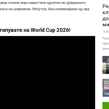
 оваа сезона игра навистина одлично во домашното
Ре
игата на шампиони. Меѓутоа, беа елиминирани од ова
кл
до
ми
ипувате на World Cup 2026!
16:40
Реа
про
ден