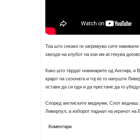
Тоа што секако ги загрижува сите навивачи 
ѕвезди на клубот на кои им истекува догово
Како што тврдат новинарите од Англија, и В
крајот на сезоната и тој ќе го напушти Лив
остави да си оди и да престане да го убед
Според англиските медиуми, Слот веднаш за
Ливерпул, а изборот паднал на играчот на 
Коментари