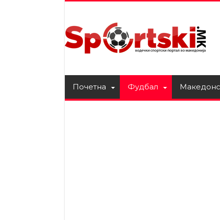
Почетна
Фудбал
Македонс