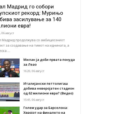
ал Мадрид го собори
упскиот рекорд: Мурињо
бива засилување за 140
лиони евра!
, 06 август
л Мадрид продолжува со амбициозниот
ект за создавање на тимот на иднината, а
еска …
Милан ја доби првата понуда
за Леао
16:20, 06 август
Италијански петтолигаш
добива неверојатен стадион
од 62 милиони евра? (Видео)
15:41, 06 август
Голем удар за Барселона:
Херојот на финалето на