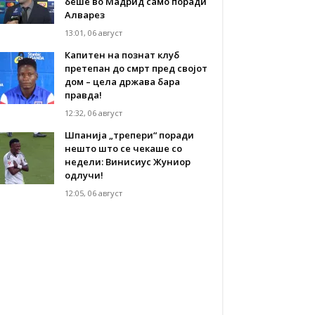
беше во Мадрид само поради
Алварез
13:01, 06 август
Капитен на познат клуб
претепан до смрт пред својот
дом – цела држава бара
правда!
12:32, 06 август
Шпанија „трепери“ поради
нешто што се чекаше со
недели: Винисиус Жуниор
одлучи!
12:05, 06 август