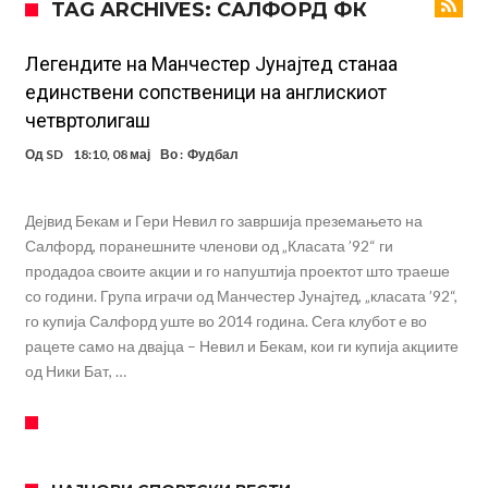
TAG ARCHIVES: САЛФОРД ФК
милиони евра? (Видео)
Голем удар за Барселона: Херојот на финалето на Светското
првенство сака да замине
Фотографија од авион ги воодушеви навивачите на Реал:
Легендите на Манчестер Јунајтед станаа
единствени сопственици на англискиот
Стигнува во Мадрид за потпис на договор
Потресни сцени на погребот на УФЦ-борец: Шпалир, музика и
четвртолигаш
аплауз кој ги расплака сите (Видео)
(ВИДЕО) Голема трагедија: Гром усмрти фудбалери, а уште 12 се
Од
SD
18:10, 08 мај
Во :
Фудбал
повредени
Барселона подготвува „кражба на векот“: Деко не беше во
Мадрид само поради Алварез
Капитен на познат клуб претепан до смрт пред својот дом – цела
Дејвид Бекам и Гери Невил го завршија преземањето на
Салфорд, поранешните членови од „Класата ’92“ ги
држава бара правда!
Шпанија „трепери“ поради нешто што се чекаше со недели:
продадоа своите акции и го напуштија проектот што траеше
Винисиус Жуниор одлучи!
Имал сè, но страдал во тишина: Бивша ѕвезда на Челси откри
со години. Група играчи од Манчестер Јунајтед, „класата ’92“,
мрачна тајна на фудбалот
го купија Салфорд уште во 2014 година. Сега клубот е во
рацете само на двајца – Невил и Бекам, кои ги купија акциите
од Ники Бат, …