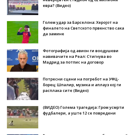
евра? (Видео)
Голем удар за Барселона: Херојот на
финалето на Светското првенство сака
да замине
Фотографија од авион ги воодушеви
навивачите на Реал: Стигнува во
Мадрид за потпис на договор
Потресни сцени на погребот на УФЦ-
борец: Шпалир, музика и аплауз кој ги
расплака сите (Видео)
(ВИДЕО) Голема трагедија: Гром усмрти
фудбалери, а уште 12 се повредени