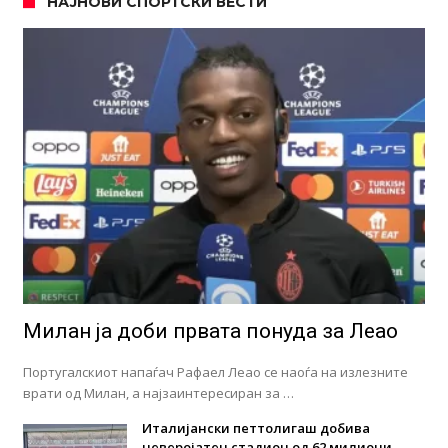
НАЈНОВИ СПОРТСКИ ВЕСТИ
Милан ја доби првата понуда за Леао
Португалскиот напаѓач Рафаел Леао се наоѓа на излезните
врати од Милан, а најзаинтересиран за …
Италијански петтолигаш добива
неверојатен стадион од 62 милиони