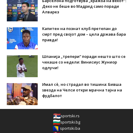
Барселона подготвува „кражба на векот“:
Деко не беше во Мадрид само поради
Алварез
Капитен на познат клуб претепан до
смрт пред својот дом – цела држава бара
правда!
Шпанија „трепери“ поради нешто што се
чекаше со недели: Винисиус Жуниор
одлучи!
Имал сè, но страдал во тишина: Бивша
ѕвезда на Челси откри мрачна тајна на
фудбалот
sportski.rs
sportski.bg
sportski.ba