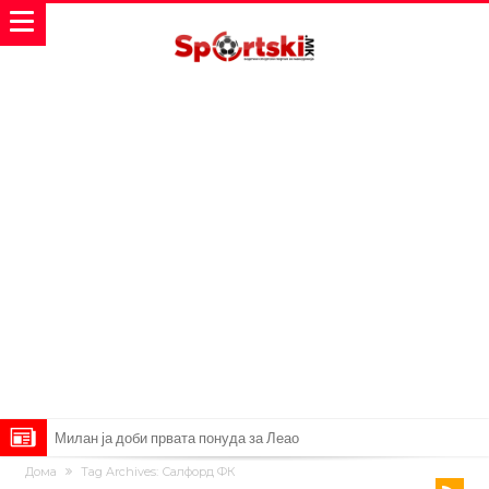
Милан ја доби првата понуда за Леао
Дома
Tag Archives: Салфорд ФК
Италијански петтолигаш добива неверојатен стадион од 62