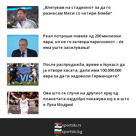
„Влегувам на стадионот за да го
разнесам Меси со четири бомби“
Реал потроши повеќе од 200 милиони
евра, но не го затвора паричникот – ќе
има уште засилувања!
После распродажба, време е Њукасл да
ја отвори касата, дали има 100.000.000
евра за да ги задоволи Германците?
Ова што се случи на другиот крај од
планетата најдобро покажува кој е и што
е Лука Модриќ
sportski.rs
sportski.bg