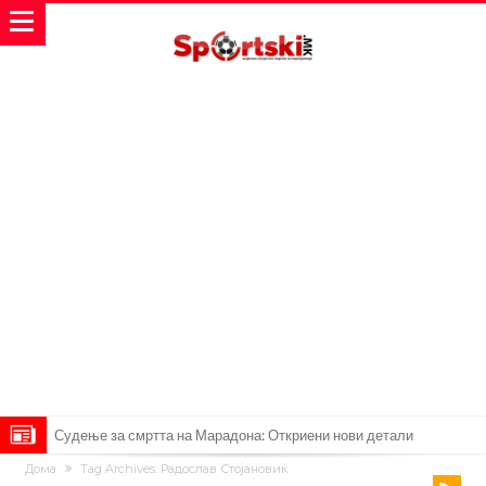
Судење за смртта на Марадона: Откриени нови детали
Дома
Tag Archives: Радослав Стојановиќ
Англиски репрезентативец обвинет за напад во ноќен клуб – ќе