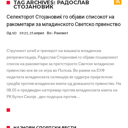
TAG ARCHIVES: РАДОСЛАВ
СТОЈАНОВИЌ
оди на суд!
Дилеми повеќе нема: Познато е кога Родри ќе стане новиот
фудбалер на Барселона
Ливерпул и Арсенал влегуваат во „војна“ поради фудбалер
Селекторот Стојановиќ го објави списокот на
ракометари за младинското Светско првенство
вреден 69 милиони евра!
Кој го убеди Родри да ја избере Барселона?
Од
SD
19:21, 25 април
Во :
Ракомет
Инфантино го возвраќа ударот, кој сè досега го поддржал?
„Влегувам на стадионот за да го разнесам Меси со четири бомби“
Стручниот штаб и тренерот на машката младинска
Реал потроши повеќе од 200 милиони евра, но не го затвора
репрезентација, Радослав Стојановиќ го објави поширокиот
список на ракометари за претстојното Светско младинско
паричникот – ќе има уште засилувања!
После распродажба, време е Њукасл да ја отвори касата, дали
првенство кое ќе се игра во Полска. Во рамки на ЕХФ
има 100.000.000 евра за да ги задоволи Германците?
Ова што се случи на другиот крај од планетата најдобро покажува
неделата младинската селекција ќе оддигра пријателски
средби против младински екипи од домашното првенство. На
кој е и што е Лука Модриќ
08.05 е предвиден натпревар против младинската екипа на
РК Бутел Скопје , ден подоцна против …
НАЈНОВИ СПОРТСКИ ВЕСТИ