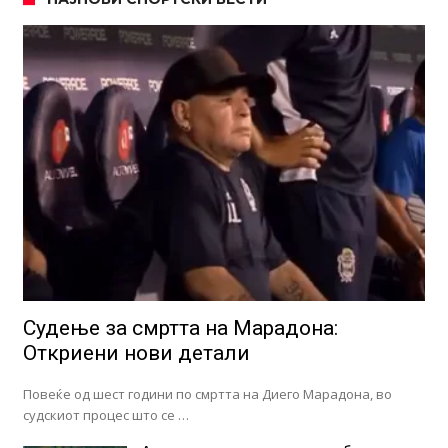
Судење за смртта на Марадона:
Откриени нови детали
Повеќе од шест години по смртта на Диего Марадона, во
судскиот процес што се …