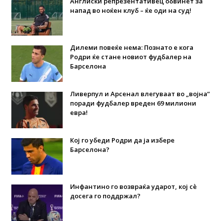
Англиски репрезентативец обвинет за
напад во ноќен клуб – ќе оди на суд!
Дилеми повеќе нема: Познато е кога
Родри ќе стане новиот фудбалер на
Барселона
Ливерпул и Арсенал влегуваат во „војна“
поради фудбалер вреден 69 милиони
евра!
Кој го убеди Родри да ја избере
Барселона?
Инфантино го возвраќа ударот, кој сè
досега го поддржал?