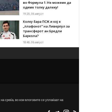
во Формула 1: Не можеме да
одиме толку далеку!
19:20, 06 август
Колку бара ПСЖ и кој е
„плафонот“ на Ливерпул за
трансферот ан Бредли
Баркола?
18:40, 06 август
на среќа, во кои влоговите се уплаќаат на