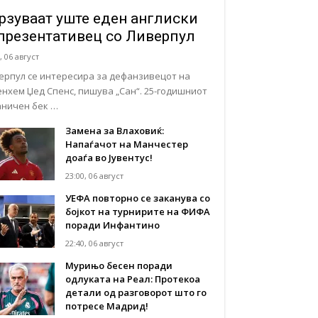
рзуваат уште еден англиски
презентативец со Ливерпул
, 06 август
ерпул се интересира за дефанзивецот на
енхем Џед Спенс, пишува „Сан“. 25-годишниот
аничен бек …
Замена за Влаховиќ:
Напаѓачот на Манчестер
доаѓа во Јувентус!
23:00, 06 август
УЕФА повторно се заканува со
бојкот на турнирите на ФИФА
поради Инфантино
22:40, 06 август
Мурињо бесен поради
одлуката на Реал: Протекоа
детали од разговорот што го
потресе Мадрид!