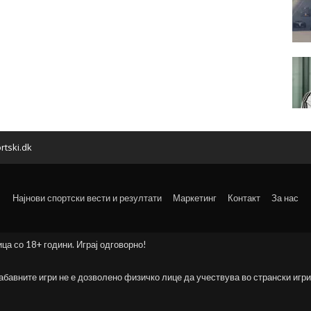
rtski.dk
Најнови спортски вести и резултати
Маркетинг
Контакт
За нас
ица со 18+ години. Играј одговорно!
забавните игри не е дозволено физичко лице да учествува во странски игри 