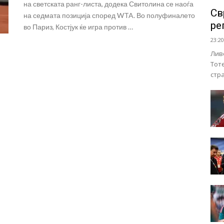
на светската ранг-листа, додека Свитолина се наоѓа
Св
на седмата позиција според WTA. Во полуфиналето
ре
во Париз, Костјук ќе игра против …
23:20
Лив
Тот
стр