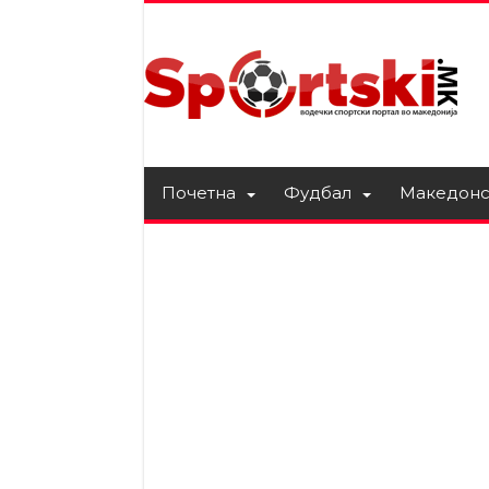
Почетна
Фудбал
Македонс