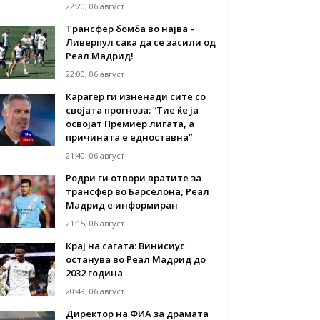
22:20, 06 август
Трансфер бомба во најва –
Ливерпул сака да се засили од
Реал Мадрид!
22:00, 06 август
Карагер ги изненади сите со
својата прогноза: “Тие ќе ја
освојат Премиер лигата, а
причината е едноставна”
21:40, 06 август
Родри ги отвори вратите за
трансфер во Барселона, Реал
Мадрид е информиран
21:15, 06 август
Крај на сагата: Винисиус
останува во Реал Мадрид до
2032 година
20:49, 06 август
Директор на ФИА за драмата