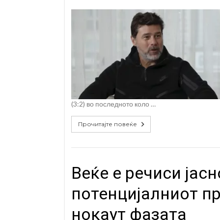
(3:2) во последното коло …
Прочитајте повеќе
Веќе е речиси јасн
потенцијалниот п
нокаут фазата