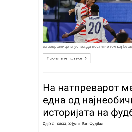
во завршницата успеа да постигне гол кој беш
Прочитајте повеќе
На натпреварот ме
една од најнеобич
историјата на фуд
Од
D C
08:33, 02 јули
Во :
Фудбал