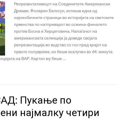
Репрезентативецот на Соединетите Американски
Држави, Фоларин Балогун, испиша една од
најнеобичните страници во историјата на светските
првенства по натпреварот во осмина-финалето
против Босна и Херцеговина. Напаѓачот на
американската селекција ја доведе својата
репрезентација во водство со гол пред крајот на
првото полувреме, но беше исклучен во 64. минута
енцијата на ВАР. Картон му беше …
САД: Пукање по
ени најмалку четири