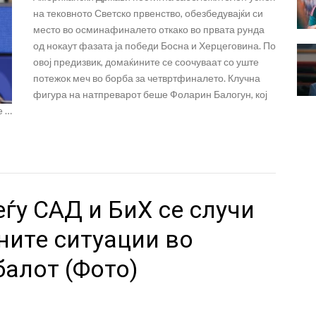
на тековното Светско првенство, обезбедувајќи си
место во осминафиналето откако во првата рунда
од нокаут фазата ја победи Босна и Херцеговина. По
овој предизвик, домаќините се соочуваат со уште
потежок меч во борба за четвртфиналето. Клучна
фигура на натпреварот беше Фоларин Балогун, кој
е …
ѓу САД и БиХ се случи
ните ситуации во
балот (Фото)