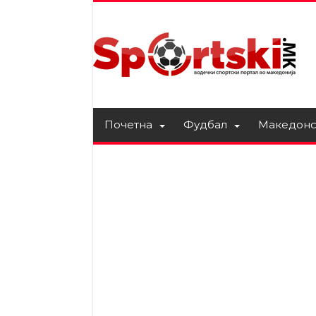
Почетна
Фудбал
Македонс