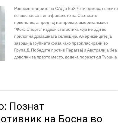
Репрезентациите на САД и БиХ ќе ги одмерат силите
во шеснаесеттина финалето на Светското
првенство, а пред тој натпревар, американскиот
“Фокс Спортс” издвои статистика која не оди во
прилог на домашната селекција. Американците ја
завршија групната фаза како првопласирани во
Група Д. Победите против Парагвај и Австралија беа
доволни за првото место, додека поразот од Турција
о: Познат
ротивник на Босна во