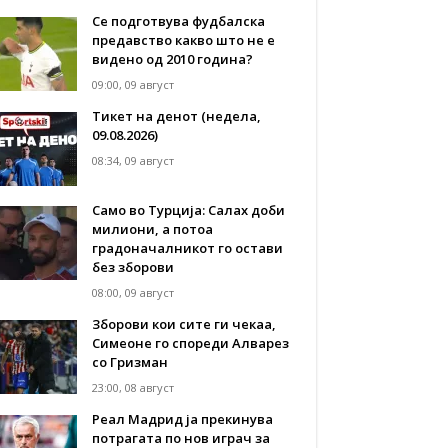
Се подготвува фудбалска
предавство какво што не е
видено од 2010 година?
09:00, 09 август
Тикет на денот (недела,
09.08.2026)
08:34, 09 август
Само во Турција: Салах доби
милиони, а потоа
градоначалникот го остави
без зборови
08:00, 09 август
Зборови кои сите ги чекаа,
Симеоне го спореди Алварез
со Гризман
23:00, 08 август
Реал Мадрид ја прекинува
потрагата по нов играч за