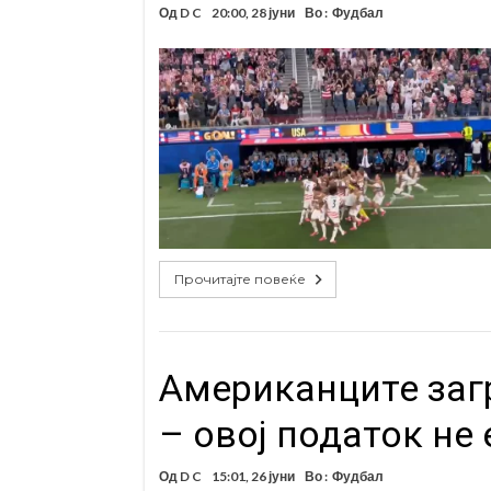
Од
D C
20:00, 28 јуни
Во :
Фудбал
Прочитајте повеќе
Американците заг
– овој податок не 
Од
D C
15:01, 26 јуни
Во :
Фудбал