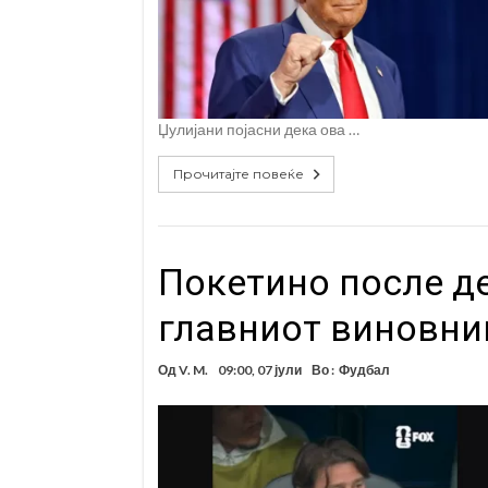
Џулијани појасни дека ова …
Прочитајте повеќе
Покетино после де
главниот виновни
Од
V. M.
09:00, 07 јули
Во :
Фудбал