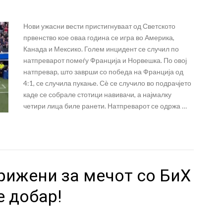
Нови ужасни вести пристигнуваат од Светското
првенство кое оваа година се игра во Америка,
Канада и Мексико. Голем инцидент се случил по
натпреварот помеѓу Франција и Норвешка. По овој
натпревар, што заврши со победа на Франција од
4:1, се случила пукање. Сѐ се случило во подрачјето
каде се собрале стотици навивачи, а најмалку
четири лица биле ранети. Натпреварот се одржа …
рижени за мечот со БиХ
е добар!