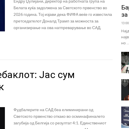
Ендру Џулијани, директор на работната група на
Ба
Белата куќа задолжена за Светското првенство во
за
2026 година. Тој изјави дека ФИФА веќе го известила
претседателот Доналд Трамп за можноста за
13:00
организирање на ова натпреварување во САД.
Нај
нај
но 
баклот: Јас сум
к
Фудбалерите на САД беа елиминирани од
Светското првенство откако во осминафиналето
загубија од Белгија со резултат 4:1. Единствениот