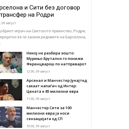
рселона и Сити без договор
 трансфер на Родри
, 09 август
добриот играч на Светското првенство, Родри,
веројатно ќе ги засили редовите на Барселона,
…
Никој не разбира зошто:
Мурињо брутално го понижи
Ференцварош по натпреварот
12:00, 09 август
Арсенал и Манчестер Јунајтед
сакаат напаѓач од Интер:
Цената е 85 милиони евра
11:00, 09 август
Манчестер Сити за 100
милиони евра ја носи
сензацијата од СП
10:00, 09 август