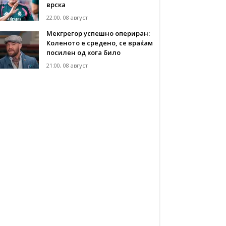
врска
22:00, 08 август
Мекгрегор успешно опериран:
Коленото е средено, се враќам
посилен од кога било
21:00, 08 август