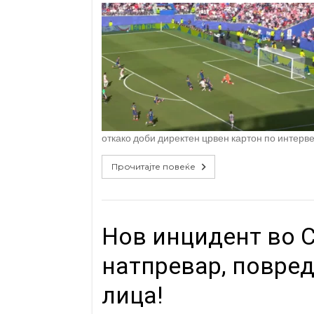
откако доби директен црвен картон по интерв
Прочитајте повеќе
Нов инцидент во 
натпревар, повред
лица!