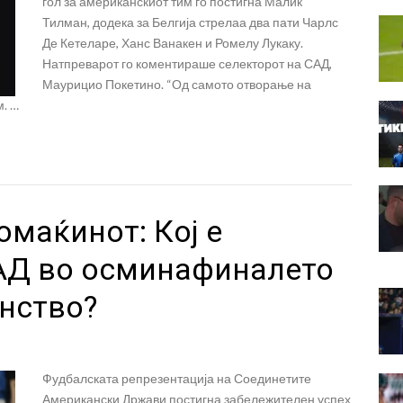
гол за американскиот тим го постигна Малик
Тилман, додека за Белгија стрелаа два пати Чарлс
Де Кетеларе, Ханс Ванакен и Ромелу Лукаку.
Натпреварот го коментираше селекторот на САД,
Маурицио Покетино. “Од самото отворање на
м. …
омаќинот: Кој е
АД во осминафиналето
енство?
Фудбалската репрезентација на Соединетите
Американски Држави постигна забележителен успех