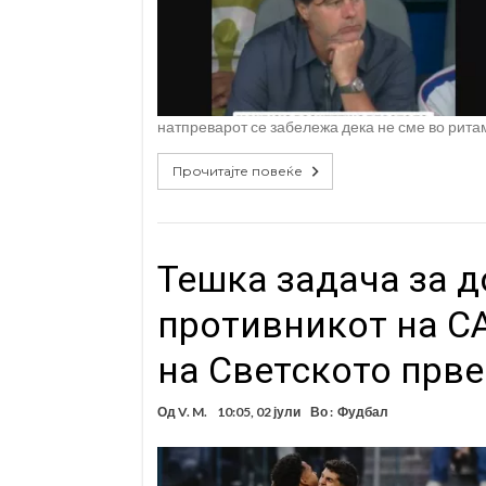
натпреварот се забележа дека не сме во рита
Прочитајте повеќе
Тешка задача за д
противникот на С
на Светското прв
Од
V. M.
10:05, 02 јули
Во :
Фудбал