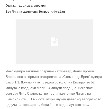
Од
S. D.
11:07, 21 февруари
Во :
Лига на шампиони
,
Топ вести
,
Фудбал
Иако одигра тактички совршен натпревар, Челзи против
Барселона во првиот натпревар на „Стемфорд Бриџ“ одигра
само 1:1. Домаќините поведоа со голот на Вилијан во 62
минута, а изедначи Меси 13 минути подоцна. Неговиот
соиграч Луис Суарез кој не постигнал гол во Лигата на
шампионите 881 минута, откри клучен детал кој веројатно го
одлучи натпреварот. „Меси беше видно лут што не …