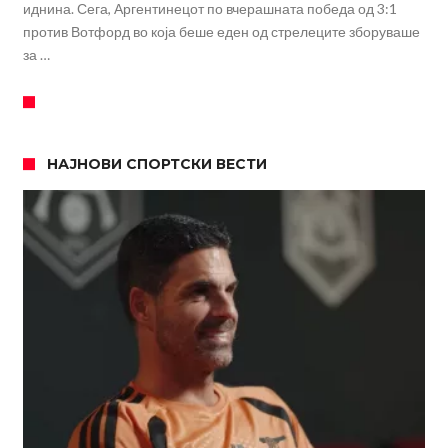
иднина. Сега, Аргентинецот по вчерашната победа од 3:1
против Вотфорд во која беше еден од стрелеците зборуваше
за …
НАЈНОВИ СПОРТСКИ ВЕСТИ