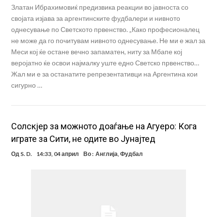
Златан Ибрахимовиќ предизвика реакции во јавноста со
својата изјава за аргентинските фудбалери и нивното
однесување по Светското првенство. „Како професионалец
не може да го почитувам нивното однесување. Не ми е жал за
Меси кој ќе остане вечно запаматен, ниту за Мбапе кој
веројатно ќе освои најмалку уште едно Светско првенство…
Жал ми е за останатите репрезентативци на Аргентина кои
сигурно …
Солскјер за можното доаѓање на Агуеро: Кога
играте за Сити, не одите во Јунајтед
Од
S. D.
14:33, 04 април
Во :
Англија
,
Фудбал