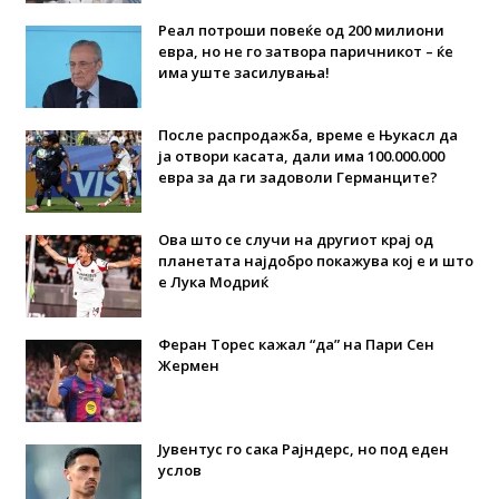
Реал потроши повеќе од 200 милиони
евра, но не го затвора паричникот – ќе
има уште засилувања!
После распродажба, време е Њукасл да
ја отвори касата, дали има 100.000.000
евра за да ги задоволи Германците?
Ова што се случи на другиот крај од
планетата најдобро покажува кој е и што
е Лука Модриќ
Феран Торес кажал “да” на Пари Сен
Жермен
Јувентус го сака Рајндерс, но под еден
услов