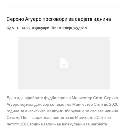
Серхио Агуеро проговори за својата иднина
Од
S. D.
14:22, 03 јануари
Во :
Англија
,
Фудбал
Еден од најдобрите фудбалери на Манчестер Сити, Серхио
Агуеро кој има договор со тимот на Манчестер Сити до 2020
година за англиските медиуми зборуваше за својата иднина.
Откако, Пеп Гвардиола пристигна во Манчестер Сити во
летото 2016 година започнаа шпекулации за неговата