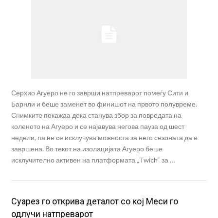
Серхио Агуеро не го заврши натпреварот помеѓу Сити и
Барнли и беше заменет во финишот на првото полувреме.
Снимките покажаа дека станува збор за повредата на
коленото на Агуеро и се најавува негова пауза од шест
недели, па не се исклучува можноста за него сезоната да е
завршена. Во текот на изолацијата Агуеро беше
исклучително активен на платформата „Twich“ за …
Суарез го открива деталот со кој Меси го
одлучи натпреварот