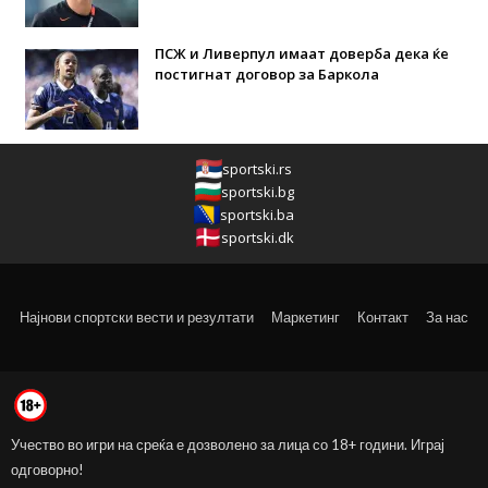
ПСЖ и Ливерпул имаат доверба дека ќе
постигнат договор за Баркола
sportski.rs
sportski.bg
sportski.ba
sportski.dk
Најнови спортски вести и резултати
Маркетинг
Контакт
За нас
Учество во игри на среќа е дозволено за лица со 18+ години. Играј
одговорно!