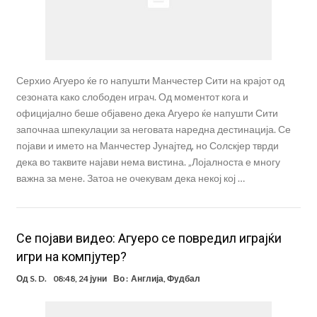
Серхио Агуеро ќе го напушти Манчестер Сити на крајот од
сезоната како слободен играч. Од моментот кога и
официјално беше објавено дека Агуеро ќе напушти Сити
започнаа шпекулации за неговата наредна дестинација. Се
појави и името на Манчестер Јунајтед, но Солскјер тврди
дека во таквите најави нема вистина. „Лојалноста е многу
важна за мене. Затоа не очекувам дека некој кој …
Се појави видео: Агуеро се повредил играјќи
игри на компјутер?
Од
S. D.
08:48, 24 јуни
Во :
Англија
,
Фудбал