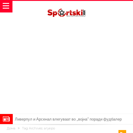
Ливерпул и Арсенал влегуваат во „војна“ поради фудбалер
Дома
Tag Archives: aгуеро
вреден 69 милиони евра!
Кој го убеди Родри да ја избере Барселона?