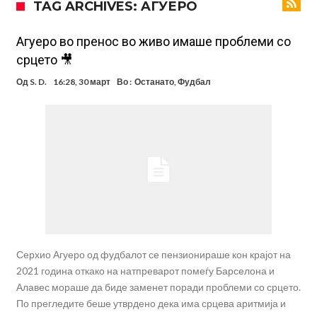
TAG ARCHIVES: AГУЕРО
Инфантино го возвраќа ударот, кој сè досега го поддржал?
„Влегувам на стадионот за да го разнесам Меси со четири бомби“
Агуеро во пренос во живо имаше проблеми со
срцето 🎥
Реал потроши повеќе од 200 милиони евра, но не го затвора
Од
S. D.
16:28, 30 март
Во :
Останато
,
Фудбал
паричникот – ќе има уште засилувања!
После распродажба, време е Њукасл да ја отвори касата, дали
има 100.000.000 евра за да ги задоволи Германците?
Ова што се случи на другиот крај од планетата најдобро покажува
кој е и што е Лука Модриќ
Феран Торес кажал “да” на Пари Сен Жермен
Јувентус го сака Рајндерс, но под еден услов
ПСЖ и Ливерпул имаат доверба дека ќе постигнат договор за
Баркола
Серхио Агуеро од фудбалот се пензионираше кон крајот на
2021 година откако на натпреварот помеѓу Барселона и
Алавес мораше да биде заменет поради проблеми со срцето.
По прегледите беше утврдено дека има срцева аритмија и