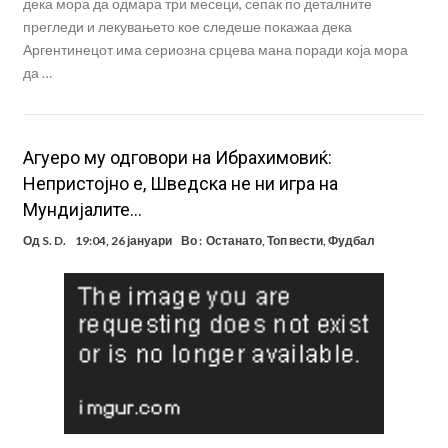
дека мора да одмара три месеци, сепак по деталните
прегледи и лекувањето кое следеше покажаа дека
Аргентинецот има сериозна срцева мана поради која мора
да …
Агуеро му одговори на Ибрахимовиќ:
Непристојно е, Шведска не ни игра на
Мундијалите…
Од
S. D.
19:04, 26 јануари
Во :
Останато
,
Топ вести
,
Фудбал