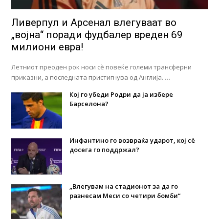
Ливерпул и Арсенал влегуваат во
„војна“ поради фудбалер вреден 69
милиони евра!
Летниот преоден рок носи сè повеќе големи трансферни
приказни, а последната пристигнува од Англија. …
Кој го убеди Родри да ја избере
Барселона?
Инфантино го возвраќа ударот, кој сè
досега го поддржал?
„Влегувам на стадионот за да го
разнесам Меси со четири бомби“