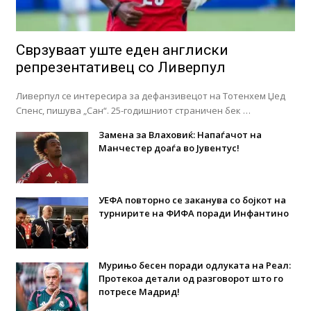
Сврзуваат уште еден англиски
репрезентативец со Ливерпул
Ливерпул се интересира за дефанзивецот на Тотенхем Џед
Спенс, пишува „Сан“. 25-годишниот страничен бек …
Замена за Влаховиќ: Напаѓачот на
Манчестер доаѓа во Јувентус!
УЕФА повторно се заканува со бојкот на
турнирите на ФИФА поради Инфантино
Мурињо бесен поради одлуката на Реал:
Протекоа детали од разговорот што го
потресе Мадрид!