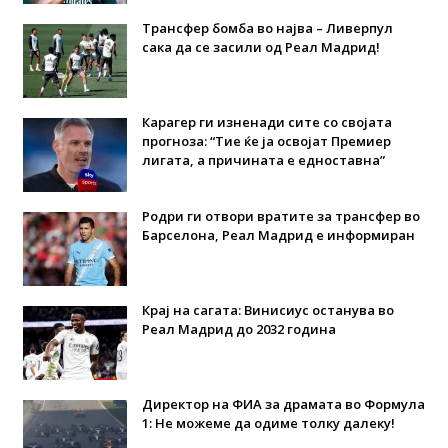
Трансфер бомба во најва – Ливерпул
сака да се засили од Реал Мадрид!
Карагер ги изненади сите со својата
прогноза: “Тие ќе ја освојат Премиер
лигата, а причината е едноставна”
Родри ги отвори вратите за трансфер во
Барселона, Реал Мадрид е информиран
Крај на сагата: Винисиус останува во
Реал Мадрид до 2032 година
Директор на ФИА за драмата во Формула
1: Не можеме да одиме толку далеку!