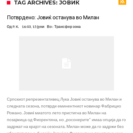
TAG ARCHIVES: ЈОВИЌ
поради Инфантино
Мурињо бесен поради одлуката на Реал: Протекоа детали од
разговорот што го потресе Мадрид!
Трансфер бомба во најва – Ливерпул сака да се засили од Реал
Потврдено: Јовиќ останува во Милан
Мадрид!
Карагер ги изненади сите со својата прогноза: “Тие ќе ја освојат
Од
P. K.
16:03, 15 јуни
Во :
Трансфер зона
Премиер лигата, а причината е едноставна”
Родри ги отвори вратите за трансфер во Барселона, Реал Мадрид
е информиран
Крај на сагата: Винисиус останува во Реал Мадрид до 2032
година
Директор на ФИА за драмата во Формула 1: Не можеме да одиме
толку далеку!
Колку бара ПСЖ и кој е „плафонот“ на Ливерпул за трансферот
ан Бредли Баркола?
Српскиот репрезентативец Лука Јовиќ останува во Милан и
следната сезона, потврди еминентниот новинар Фабрицио
Романо. Јовиќ миатото лето пристигна во Милан на
позајмица од Фиорентина, но „росонерите“ имаа опција да го
задржат на крајот на сезоната. Милан може да го задржи без