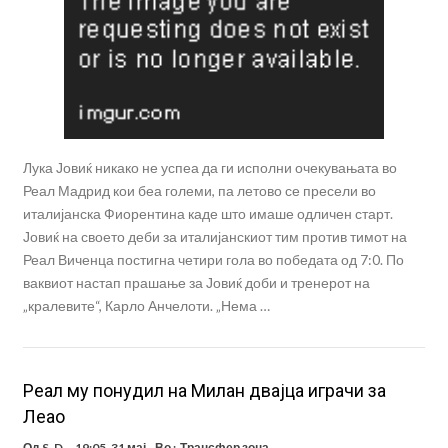
Лука Јовиќ никако не успеа да ги исполни очекувањата во
Реал Мадрид кои беа големи, па летово се пресели во
италијанска Фиорентина каде што имаше одличен старт.
Јовиќ на своето деби за италијанскиот тим против тимот на
Реал Виченца постигна четири гола во победата од 7:0. По
ваквиот настап прашање за Јовиќ доби и тренерот на
„кралевите“, Карло Анчелоти. „Нема …
Реал му понудил на Милан двајца играчи за
Леао
Од
S. D.
19:05, 31 мај
Во :
Трансфер зона