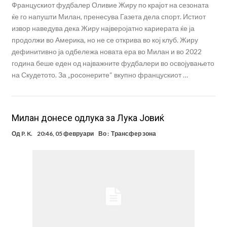
Францускиот фудбалер Оливие Жиру по крајот на сезоната
ќе го напушти Милан, пренесува Газета дела спорт. Истиот
извор наведува дека Жиру најверојатно кариерата ќе ја
продолжи во Америка, но не се открива во кој клуб. Жиру
дефинитивно ја одбележа новата ера во Милан и во 2022
година беше еден од најважните фудбалери во освојувањето
на Скудетото. За „росонерите“ вкупно францускиот …
Милан донесе одлука за Лука Јовиќ
Од
P. K.
20:46, 05 февруари
Во :
Трансфер зона