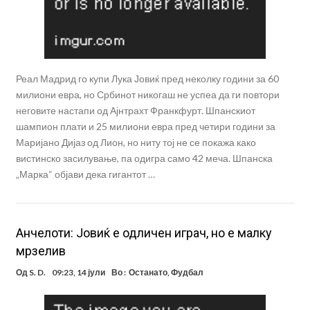
Реал Мадрид го купи Лука Јовиќ пред неколку години за 60
милиони евра, но Србинот никогаш не успеа да ги повтори
неговите настапи од Ајнтрахт Франкфурт. Шпанскиот
шампион плати и 25 милиони евра пред четири години за
Маријано Дијаз од Лион, но ниту тој не се покажа како
вистинско засилување, па одигра само 42 меча. Шпанска
„Марка“ објави дека гигантот …
Анчелоти: Јовиќ е одличен играч, но е малку
мрзелив
Од
S. D.
09:23, 14 јули
Во :
Останато
,
Фудбал