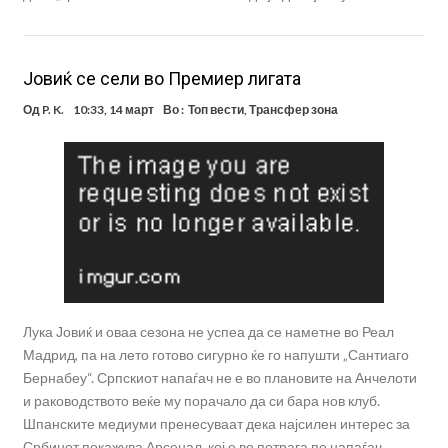
Јовиќ се сели во Премиер лигата
Од
P. K.
10:33, 14 март
Во :
Топ вести
,
Трансфер зона
Лука Јовиќ и оваа сезона не успеа да се наметне во Реал
Мадрид, па на лето готово сигурно ќе го напушти „Сантиаго
Бернабеу“. Српскиот напаѓач не е во плановите на Анчелоти
и раководството веќе му порачало да си бара нов клуб.
Шпанските медиуми пренесуваат дека најсилен интерес за
Србинот покажува Арсенал, кој е во потрага по напаѓач.