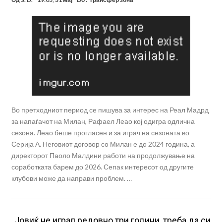
Во претходниот период се пишува за интерес на Реал Мадрд
за напаѓачот на Милан, Рафаел Леао кој одигра одлична
сезона. Леао беше прогласен и за играч на сезоната во
Серија А. Неговиот договор со Милан е до 2024 година, а
директорот Паоло Малдини работи на продолжување на
соработката барем до 2026. Сепак интересот од другите
клубови може да направи проблем. …
„Јовиќ не играл редовно три години, треба да си