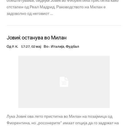
обештетување, бидејќи Јовиќ во Фиорентина пристигна како
отстапен од Реал Мадрид. Раководството на Милан е
задоволно од неговиот …
Јовиќ останува во Милан
Од
P. K.
17:27, 02 мај
Во :
Италија
,
Фудбал
Лука Јовиќ ова лето пристигна во Милан на позајмица од
Фиорентина, но „росонерите“ имаат опција да го задржат на