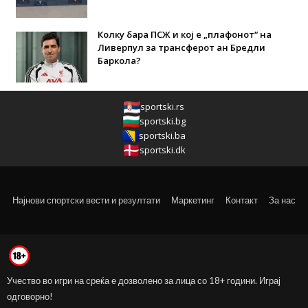
Колку бара ПСЖ и кој е „плафонот“ на
Ливерпул за трансферот ан Бредли
Баркола?
sportski.rs
sportski.bg
sportski.ba
sportski.dk
Најнови спортски вести и резултати
Маркетинг
Контакт
За нас
Учество во игри на среќа е дозволено за лица со 18+ години. Играј
одговорно!