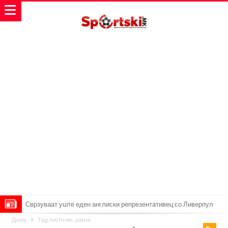
Замена за Влаховиќ: Напаѓачот на Манчестер доаѓа во Јувентус!
Дома
Tag Archives: јовиќ
УЕФА повторно се заканува со бојкот на турнирите на ФИФА