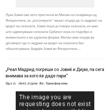
Лука Јовиќ ова лето пристигна во Милан на позајмица од
Фиорентина, но „росонерите“ имаат опција да го задржат на
крајот на сезоната. Јовиќ лошо ја отвори сезоната, но како
што одминуваше сезоната Србинот игра се подобро и
моментално е во одлична форма. Милан има опција во
договорот да го задржи на крајот на сезоната без
обештетување, бидејќи Јовиќ во Фиорентина …
„Реал Мадрид погреши со Јовиќ и Дијаз, па сега
внимава за кого ќе даде пари“
Од
S. D.
08:43, 31 јули
Во :
Трансфер зона