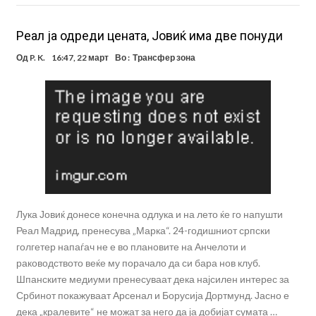
Реал ја одреди цената, Јовиќ има две понуди
Од
P. K.
16:47, 22 март
Во :
Трансфер зона
Лука Јовиќ донесе конечна одлука и на лето ќе го напушти
Реал Мадрид, пренесува „Марка“. 24-годишниот српски
голгетер напаѓач не е во плановите на Анчелоти и
раководството веќе му порачало да си бара нов клуб.
Шпанските медиуми пренесуваат дека најсилен интерес за
Србинот покажуваат Арсенал и Борусија Дортмунд. Јасно е
дека „кралевите“ не можат за него да ја добијат сумата …