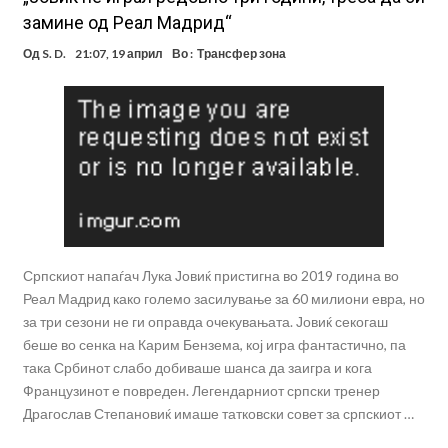
замине од Реал Мадрид“
Од
S. D.
21:07, 19 април
Во :
Трансфер зона
Српскиот напаѓач Лука Јовиќ пристигна во 2019 година во
Реал Мадрид како големо засилување за 60 милиони евра, но
за три сезони не ги оправда очекувањата. Јовиќ секогаш
беше во сенка на Карим Бензема, кој игра фантастично, па
така Србинот слабо добиваше шанса да заигра и кога
Французинот е повреден. Легендарниот српски тренер
Драгослав Степановиќ имаше татковски совет за српскиот …