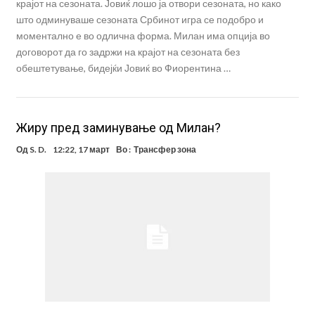
крајот на сезоната. Јовиќ лошо ја отвори сезоната, но како
што одминуваше сезоната Србинот игра се подобро и
моментално е во одлична форма. Милан има опција во
договорот да го задржи на крајот на сезоната без
обештетување, бидејќи Јовиќ во Фиорентина …
Жиру пред заминување од Милан?
Од
S. D.
12:22, 17 март
Во :
Трансфер зона